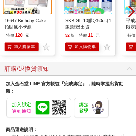
16647 Birthday Cake
SKB GL-10膠水50cc(4
平成
拍貼風小卡組
版)隨機出貨
限定
120
11
特價
元
92
折
特價
元
特價
加入購物車
加入購物車
訂購/退換貨須知
加入金石堂 LINE 官方帳號『完成綁定』，隨時掌握出貨動
態：
商品運送說明：