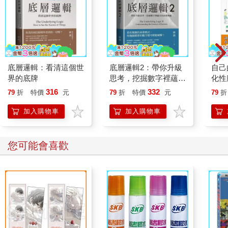
底層邏輯：看清這個世
底層邏輯2：帶你升級
自己
界的底牌
思考，挖掘數字裡蘊含
化性
的商業寶藏
【暢
316
332
79
折
特價
元
79
折
特價
元
79
折
加入購物車
加入購物車
您可能會喜歡