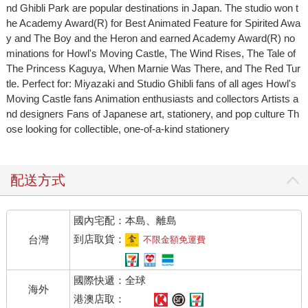
nd Ghibli Park are popular destinations in Japan. The studio won t
he Academy Award(R) for Best Animated Feature for Spirited Awa
y and The Boy and the Heron and earned Academy Award(R) no
minations for Howl's Moving Castle, The Wind Rises, The Tale of
The Princess Kaguya, When Marnie Was There, and The Red Tur
tle. Perfect for: Miyazaki and Studio Ghibli fans of all ages Howl's
Moving Castle fans Animation enthusiasts and collectors Artists a
nd designers Fans of Japanese art, stationery, and pop culture Th
ose looking for collectible, one-of-a-kind stationery
配送方式
國內宅配：本島、離島
到店取貨：
台灣
不限金額免運費
國際快遞：全球
海外
港澳店取：