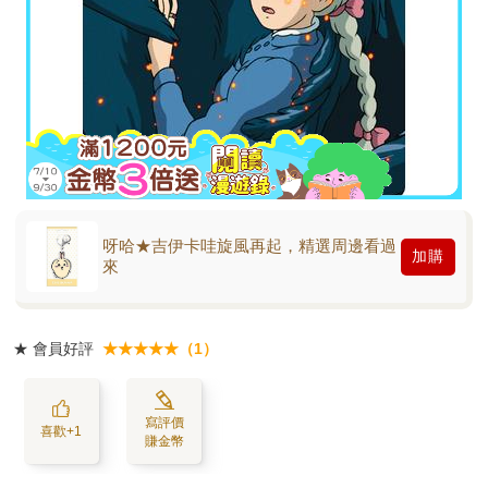
呀哈★吉伊卡哇旋風再起，精選周邊看過
加購
來
★
會員好評
★★★★★（1）
寫評價
喜歡+1
賺金幣