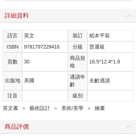
詳細資料
語言
英文
裝訂
紙本平裝
ISBN
9781797229416
分級
普通級
商品規
頁數
30
16.5*12.4*1.8
格
適讀年
出版地
美國
全齡適讀
齡
注音
級別
英文書
＞
藝術設計
＞
美術/美學
＞
繪畫
商品評價