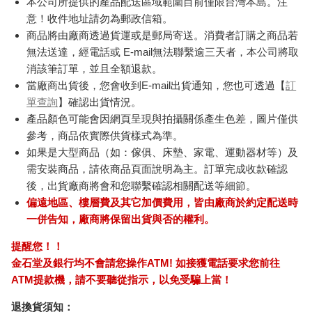
本公司所提供的產品配送區域範圍目前僅限台灣本島。注
意！收件地址請勿為郵政信箱。
商品將由廠商透過貨運或是郵局寄送。消費者訂購之商品若
無法送達，經電話或 E-mail無法聯繫逾三天者，本公司將取
消該筆訂單，並且全額退款。
當廠商出貨後，您會收到E-mail出貨通知，您也可透過【
訂
單查詢
】確認出貨情況。
產品顏色可能會因網頁呈現與拍攝關係產生色差，圖片僅供
參考，商品依實際供貨樣式為準。
如果是大型商品（如：傢俱、床墊、家電、運動器材等）及
需安裝商品，請依商品頁面說明為主。訂單完成收款確認
後，出貨廠商將會和您聯繫確認相關配送等細節。
偏遠地區、樓層費及其它加價費用，皆由廠商於約定配送時
一併告知，廠商將保留出貨與否的權利。
提醒您！！
金石堂及銀行均不會請您操作ATM! 如接獲電話要求您前往
ATM提款機，請不要聽從指示，以免受騙上當！
退換貨須知：