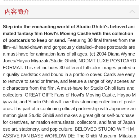
內容簡介
Step into the enchanting world of Studio Ghibli's beloved ani
mated fantasy film Howl's Moving Castle with this collection
of postcards to keep or send.
Featuring 30 final frames from the
film--all hand-drawn and gorgeously detailed--these postcards are
a must-have for animation fans of all ages. (c) 2004 Diana Wynne
Jones/Hayao Miyazaki/Studio Ghibli, NDDMT LUXE POSTCARD
FORMAT: This set includes 30 different full-color images printed o
n quality cardstock and bound in a portfolio cover. Cards are easy
to remove to send or frame, and feature a range of key scenes an
d characters from the film. A must-have for Studio Ghibli fans and
collectors. GREAT GIFT: Fans of Howl's Moving Castle, Hayao M
iyazaki, and Studio Ghibli will love this stunning collection of postc
ards. It is part of a continuing official partnership with Japanese ani
mation giant Studio Ghibli and makes a great gift or self-purchase
for creatives, animation enthusiasts, collectors, and fans of Japan
ese art, stationery, and pop culture. BELOVED STUDIO WITH M
ASSIVE FAN BASE WORLDWIDE: The Ghibli Museum, Mitaka a