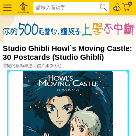
0
Studio Ghibli Howl`s Moving Castle:
30 Postcards (Studio Ghibli)
霍爾的移動城堡明信片組(30入)