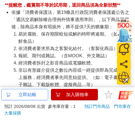
**提醒您，鑑賞期不等於試用期，退回商品須為全新狀態**
依據「消費者保護法」第19條及行政院消費者保護處公告之
「通訊交易解除權合理例外情事適用準則」，以下商品購買
後，除商品本身有瑕疵外，將不提供7天的猶豫期：
易於腐敗、保存期限較短或解約時即將逾期。（如：生
鮮食品）
依消費者要求所為之客製化給付。（客製化商品）
報紙、期刊或雜誌。（含MOOK、外文雜誌）
經消費者拆封之影音商品或電腦軟體。
非以有形媒介提供之數位內容或一經提供即為完成之線
上服務，經消費者事先同意始提供。（如：電子書、電
子雜誌、下載版軟體、虛擬商品…等）
已拆封之個人衛生用品。（如：內衣褲、刮鬍刀、除毛
立即結帳
加入購物車
刀…等）
若非上列種類商品，均享有到貨7天的猶豫期（含例假
預計 2026/08/08 出貨
參考庫存量：1
預訂門市商品
門市庫存
大量採購
日）。
辦理退換貨時，商品（組合商品恕無法接受單獨退貨）必須
是您收到商品時的原始狀態（包含商品本體、配件、贈品、