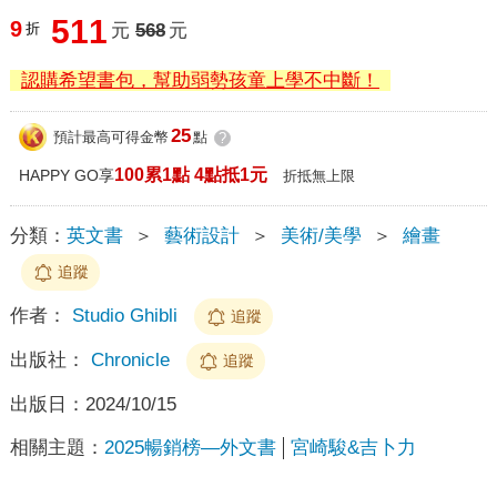
511
9
折
元
568
元
認購希望書包，幫助弱勢孩童上學不中斷！
25
預計最高可得金幣
點
?
100累1點 4點抵1元
HAPPY GO享
折抵無上限
分類：
英文書
＞
藝術設計
＞
美術/美學
＞
繪畫
追蹤
作者：
Studio Ghibli
追蹤
出版社：
Chronicle
追蹤
出版日：
2024/10/15
相關主題：
2025暢銷榜—外文書
宮崎駿&吉卜力