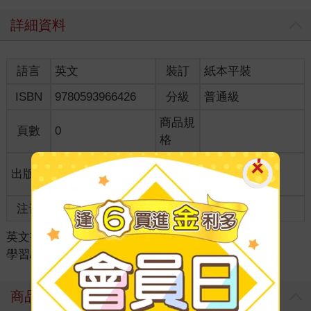
詳細資料
語言
英文
裝訂
紙本平裝
ISBN
9780593966426
分級
普通級
商品規
頁數
0
格
適讀年
出版地
美國
全齡適讀
齡
注音
級別
英文書
＞
童書/青少年讀物
＞
知識/生活
＞
學習/教育
商品評價