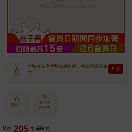
呀哈★吉伊卡哇旋風再起，精選周邊看過
加購
來
寫評價
喜歡+1
賺金幣
205
9
折
元
228
元