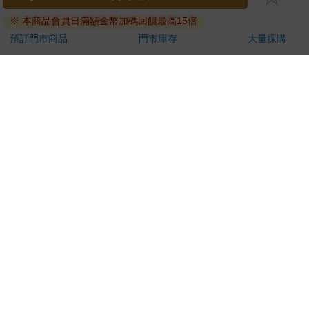
刀…等）
若非上列種類商品，均享有到貨7天的猶豫期（含例假
日）。
辦理退換貨時，商品（組合商品恕無法接受單獨退貨）必須
是您收到商品時的原始狀態（包含商品本體、配件、贈品、
保證書、所有附隨資料文件及原廠內外包裝…等），請勿直
接使用原廠包裝寄送，或於原廠包裝上黏貼紙張或書寫文
字。
退回商品若無法回復原狀，將請您負擔回復原狀所需費用，
嚴重時將影響您的退貨權益。
貨到通知
※ 本商品會員日滿額金幣加碼回饋最高15倍