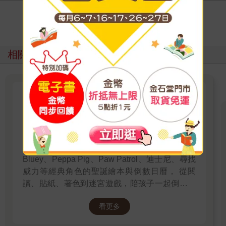
寫評價
相關主題
2025聖誕閱讀村：Christmas
Storytime Wonderland
Christmas Storytime Wonderland 今年聖誕節，
讓故事、色彩與想像力成為最棒的禮物！ 精選
Bluey、Peppa Pig、Paw Patrol、迪士尼、尋找
威力等經典角色的聖誕繪本與倒數日曆， 從閱
讀、貼紙、著色到迷宮遊戲，陪孩子一起倒數歡
樂的 25 天。 打開每一頁、每一扇小門，都是滿
看更多
滿的驚喜與節慶溫度， Read it, Play it, Feel the
Christmas Magic！ 即日起~2026/1/5參展商品好