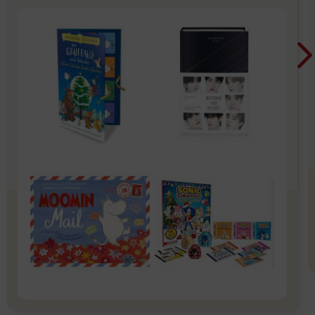
康79折~~