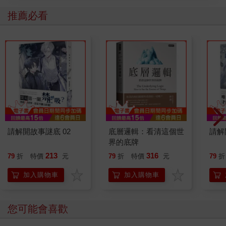
推薦必看
請解開故事謎底 02
底層邏輯：看清這個世
請解
界的底牌
213
316
79
折
特價
元
79
折
特價
元
79
折
加入購物車
加入購物車
您可能會喜歡