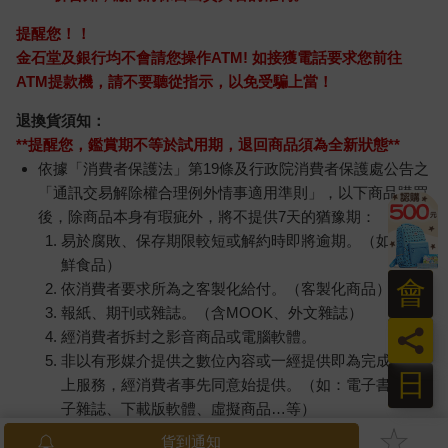
提醒您！！
金石堂及銀行均不會請您操作ATM! 如接獲電話要求您前往
ATM提款機，請不要聽從指示，以免受騙上當！
退換貨須知：
**提醒您，鑑賞期不等於試用期，退回商品須為全新狀態**
依據「消費者保護法」第19條及行政院消費者保護處公告之
「通訊交易解除權合理例外情事適用準則」，以下商品購買
後，除商品本身有瑕疵外，將不提供7天的猶豫期：
易於腐敗、保存期限較短或解約時即將逾期。（如：生
鮮食品）
會
依消費者要求所為之客製化給付。（客製化商品）
報紙、期刊或雜誌。（含MOOK、外文雜誌）
員
經消費者拆封之影音商品或電腦軟體。
非以有形媒介提供之數位內容或一經提供即為完成之線
日
上服務，經消費者事先同意始提供。（如：電子書、電
子雜誌、下載版軟體、虛擬商品…等）
已拆封之個人衛生用品。（如：內衣褲、刮鬍刀、除毛