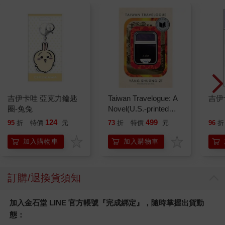
吉伊卡哇 亞克力鑰匙
Taiwan Travelogue: A
吉伊
圈-兔兔
Novel(U.S.-printed
edition)
124
499
95
折
特價
元
73
折
特價
元
96
折
加入購物車
加入購物車
訂購/退換貨須知
加入金石堂 LINE 官方帳號『完成綁定』，隨時掌握出貨動
態：