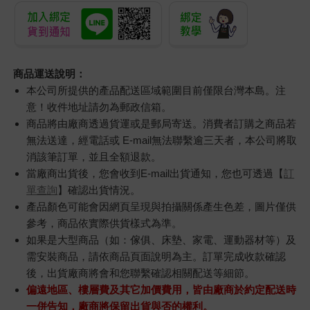
商品運送說明：
本公司所提供的產品配送區域範圍目前僅限台灣本島。注
意！收件地址請勿為郵政信箱。
商品將由廠商透過貨運或是郵局寄送。消費者訂購之商品若
無法送達，經電話或 E-mail無法聯繫逾三天者，本公司將取
消該筆訂單，並且全額退款。
當廠商出貨後，您會收到E-mail出貨通知，您也可透過【
訂
單查詢
】確認出貨情況。
產品顏色可能會因網頁呈現與拍攝關係產生色差，圖片僅供
參考，商品依實際供貨樣式為準。
如果是大型商品（如：傢俱、床墊、家電、運動器材等）及
需安裝商品，請依商品頁面說明為主。訂單完成收款確認
後，出貨廠商將會和您聯繫確認相關配送等細節。
偏遠地區、樓層費及其它加價費用，皆由廠商於約定配送時
一併告知，廠商將保留出貨與否的權利。