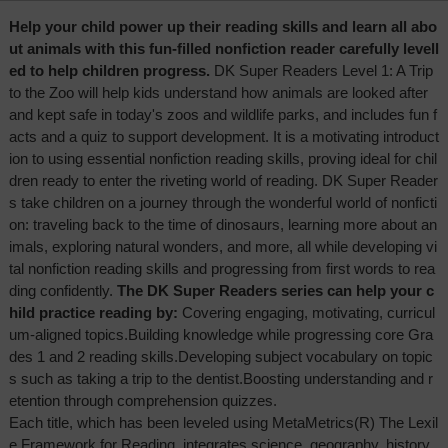
Help your child power up their reading skills and learn all abo
ut animals with this fun-filled nonfiction reader carefully levell
ed to help children progress.
DK Super Readers Level 1: A Trip
to the Zoo will help kids understand how animals are looked after
and kept safe in today's zoos and wildlife parks, and includes fun f
acts and a quiz to support development. It is a motivating introduct
ion to using essential nonfiction reading skills, proving ideal for chil
dren ready to enter the riveting world of reading. DK Super Reader
s take children on a journey through the wonderful world of nonficti
on: traveling back to the time of dinosaurs, learning more about an
imals, exploring natural wonders, and more, all while developing vi
tal nonfiction reading skills and progressing from first words to rea
ding confidently.
The DK Super Readers series can help your c
hild practice reading by:
Covering engaging, motivating, curricul
um-aligned topics.Building knowledge while progressing core Gra
des 1 and 2 reading skills.Developing subject vocabulary on topic
s such as taking a trip to the dentist.Boosting understanding and r
etention through comprehension quizzes.
Each title, which has been leveled using MetaMetrics(R) The Lexil
e Framework for Reading, integrates science, geography, history,