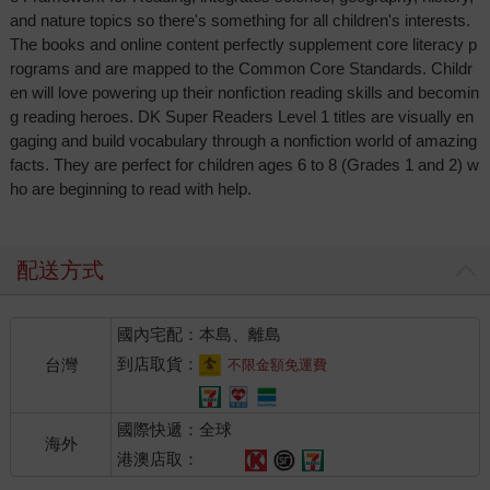
and nature topics so there's something for all children's interests.
The books and online content perfectly supplement core literacy p
rograms and are mapped to the Common Core Standards. Childr
en will love powering up their nonfiction reading skills and becomin
g reading heroes. DK Super Readers Level 1 titles are visually en
gaging and build vocabulary through a nonfiction world of amazing
facts. They are perfect for children ages 6 to 8 (Grades 1 and 2) w
ho are beginning to read with help.
配送方式
國內宅配：本島、離島
到店取貨：
台灣
不限金額免運費
國際快遞：全球
海外
港澳店取：