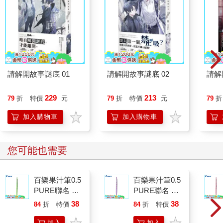
請解開故事謎底 01
請解開故事謎底 02
請解
229
213
79
折
特價
元
79
折
特價
元
79
折
加入購物車
加入購物車
您可能也需要
百樂果汁筆0.5
百樂果汁筆0.5
PURE聯名 麝
PURE聯名 葡
香葡萄(限量)
萄(限量)
38
38
84
折
特價
元
84
折
特價
元
加入
加入