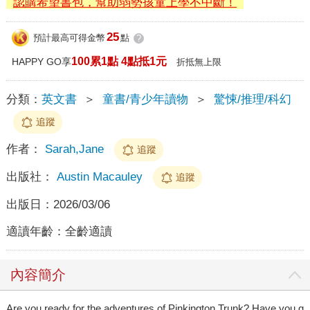
認購希望書包，幫助弱勢孩童上學不中斷！
25
預計最高可得金幣
點
?
100累1點 4點抵1元
HAPPY GO享
折抵無上限
分類：
英文書
＞
童書/青少年讀物
＞
驚悚/推理/科幻
追蹤
作者：
Sarah,Jane
追蹤
出版社：
Austin Macauley
追蹤
出版日：
2026/03/06
適讀年齡：
全齡適讀
內容簡介
Are you ready for the adventures of Pinkington Trunk? Have you g