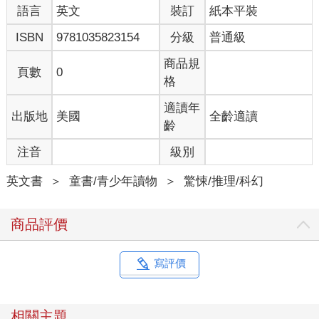
語言
英文
裝訂
紙本平裝
ISBN
9781035823154
分級
普通級
商品規
頁數
0
格
適讀年
出版地
美國
全齡適讀
齡
注音
級別
英文書
＞
童書/青少年讀物
＞
驚悚/推理/科幻
商品評價
寫評價
相關主題