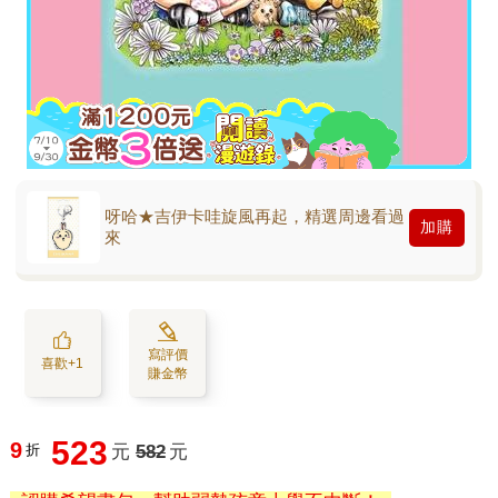
呀哈★吉伊卡哇旋風再起，精選周邊看過
加購
來
寫評價
喜歡+1
賺金幣
523
9
折
元
582
元