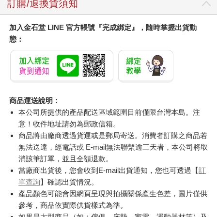
訂購/退換貨須知
加入金石堂 LINE 官方帳號『完成綁定』，隨時掌握出貨動
態：
商品運送說明：
本公司所提供的產品配送區域範圍目前僅限台灣本島。注
意！收件地址請勿為郵政信箱。
商品將由廠商透過貨運或是郵局寄送。消費者訂購之商品若
無法送達，經電話或 E-mail無法聯繫逾三天者，本公司將取
消該筆訂單，並且全額退款。
當廠商出貨後，您會收到E-mail出貨通知，您也可透過【
訂
單查詢
】確認出貨情況。
產品顏色可能會因網頁呈現與拍攝關係產生色差，圖片僅供
參考，商品依實際供貨樣式為準。
如果是大型商品（如：傢俱、床墊、家電、運動器材等）及