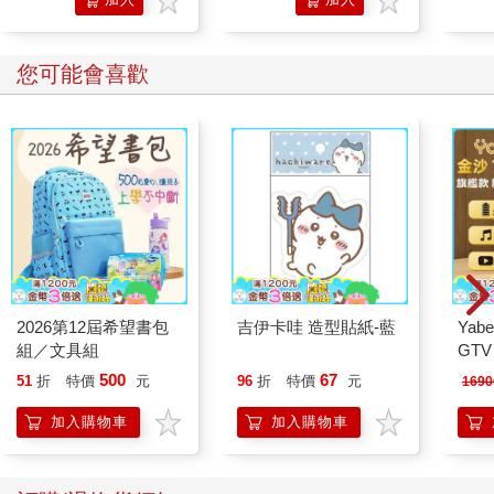
購物
購物
車
車
您可能會喜歡
2026第12屆希望書包
吉伊卡哇 造型貼紙-藍
Yabe
組／文具組
GT
機
500
67
51
折
特價
元
96
折
特價
元
1690
加入購物車
加入購物車