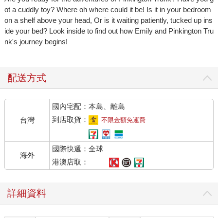
ot a cuddly toy? Where oh where could it be! Is it in your bedroom
on a shelf above your head, Or is it waiting patiently, tucked up ins
ide your bed? Look inside to find out how Emily and Pinkington Tru
nk's journey begins!
配送方式
國內宅配：本島、離島
到店取貨：
台灣
不限金額免運費
國際快遞：全球
海外
港澳店取：
詳細資料