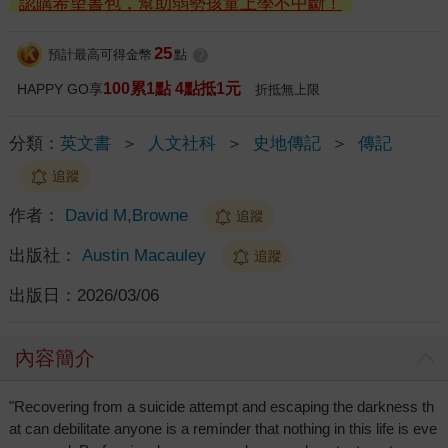
認購希望書包，幫助弱勢孩童上學不中斷！
25
預計最高可得金幣
點
?
100累1點 4點抵1元
HAPPY GO享
折抵無上限
分類：
英文書
＞
人文社科
＞
史地傳記
＞
傳記
追蹤
作者：
David M,Browne
追蹤
出版社：
Austin Macauley
追蹤
出版日：
2026/03/06
內容簡介
"Recovering from a suicide attempt and escaping the darkness th
at can debilitate anyone is a reminder that nothing in this life is eve