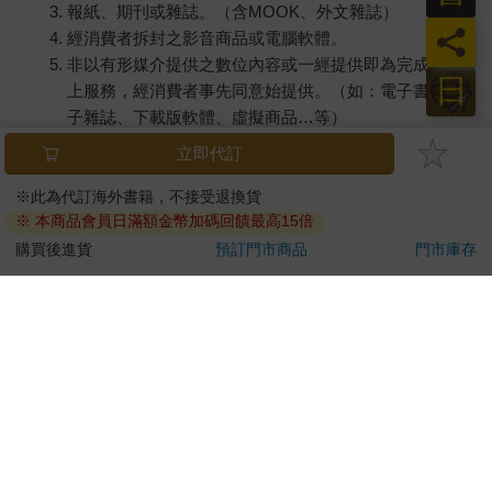
報紙、期刊或雜誌。（含MOOK、外文雜誌）
員
經消費者拆封之影音商品或電腦軟體。
非以有形媒介提供之數位內容或一經提供即為完成之線
日
上服務，經消費者事先同意始提供。（如：電子書、電
子雜誌、下載版軟體、虛擬商品…等）
已拆封之個人衛生用品。（如：內衣褲、刮鬍刀、除毛
立即代訂
刀…等）
若非上列種類商品，均享有到貨7天的猶豫期（含例假
※此為代訂海外書籍，不接受退換貨
※ 本商品會員日滿額金幣加碼回饋最高15倍
日）。
辦理退換貨時，商品（組合商品恕無法接受單獨退貨）必須
購買後進貨
預訂門市商品
門市庫存
是您收到商品時的原始狀態（包含商品本體、配件、贈品、
保證書、所有附隨資料文件及原廠內外包裝…等），請勿直
接使用原廠包裝寄送，或於原廠包裝上黏貼紙張或書寫文
字。
退回商品若無法回復原狀，將請您負擔回復原狀所需費用，
嚴重時將影響您的退貨權益。