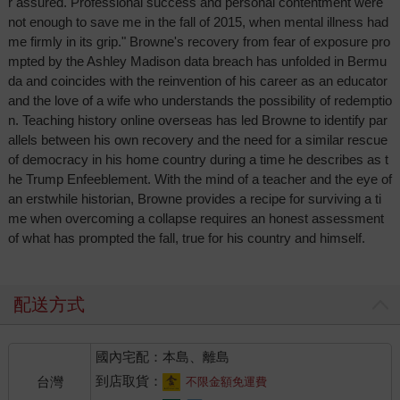
r assured. Professional success and personal contentment were
not enough to save me in the fall of 2015, when mental illness had
me firmly in its grip." Browne's recovery from fear of exposure pro
mpted by the Ashley Madison data breach has unfolded in Bermu
da and coincides with the reinvention of his career as an educator
and the love of a wife who understands the possibility of redemptio
n. Teaching history online overseas has led Browne to identify par
allels between his own recovery and the need for a similar rescue
of democracy in his home country during a time he describes as t
he Trump Enfeeblement. With the mind of a teacher and the eye of
an erstwhile historian, Browne provides a recipe for surviving a ti
me when overcoming a collapse requires an honest assessment
of what has prompted the fall, true for his country and himself.
配送方式
國內宅配：本島、離島
到店取貨：
台灣
不限金額免運費