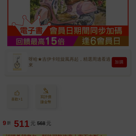
呀哈★吉伊卡哇旋風再起，精選周邊看過
加購
來
寫評價
喜歡+1
賺金幣
511
9
折
元
568
元