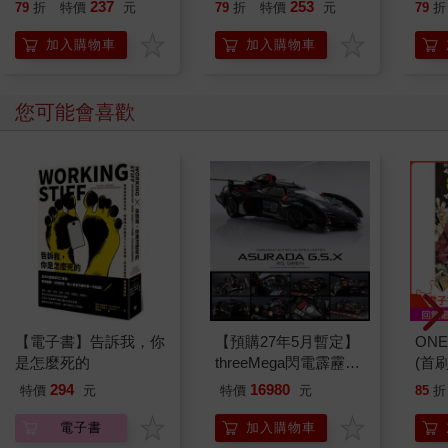
開大腦的行動開關，懶
誰都
237
253
79
折
特價
元
79
折
特價
元
79
折
人也能變身「行動派」
的37個科學方法
加入購物車
加入購物車
您可能會喜歡
【電子書】告訴我，你
【預購27年5月暫定】
ONE
是怎麼死的
threeMega閃電霹靂車
(首刷
VA Hi-SPEC UNITED
294
16980
特價
元
特價
元
85
折
阿斯拉 G.S.X RS
SIREN 黑色限定
電子書
加入購物車