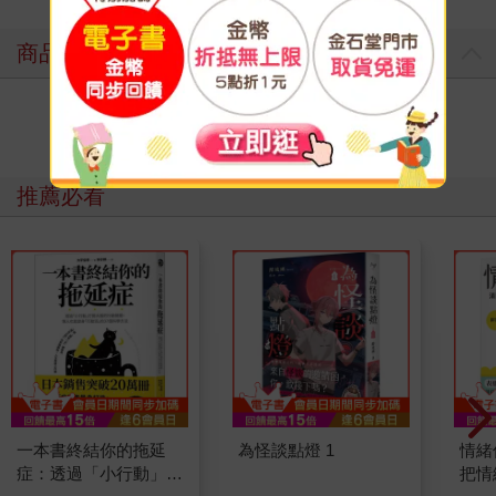
商品評價
寫評價
推薦必看
一本書終結你的拖延
為怪談點燈 1
情緒
症：透過「小行動」打
把情