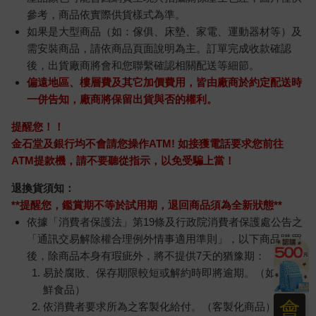
參考，商品依實際供貨樣式為準。
如果是大型商品（如：傢俱、床墊、家電、運動器材等）及
需安裝商品，請依商品頁面說明為主。訂單完成收款確認
後，出貨廠商將會和您聯繫確認相關配送等細節。
偏遠地區、樓層費及其它加價費用，皆由廠商於約定配送時
一併告知，廠商將保留出貨與否的權利。
提醒您！！
金石堂及銀行均不會請您操作ATM! 如接獲電話要求您前往
ATM提款機，請不要聽從指示，以免受騙上當！
退換貨須知：
**提醒您，鑑賞期不等於試用期，退回商品須為全新狀態**
依據「消費者保護法」第19條及行政院消費者保護處公告之
「通訊交易解除權合理例外情事適用準則」，以下商品購買
後，除商品本身有瑕疵外，將不提供7天的猶豫期：
易於腐敗、保存期限較短或解約時即將逾期。（如：生
鮮食品）
會
依消費者要求所為之客製化給付。（客製化商品）