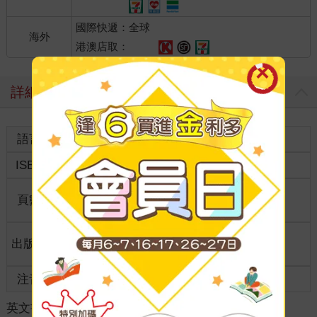
國際快遞：全球
海外
港澳店取：
詳細資料
語言
英文
裝訂
紙本平裝
ISBN
9781035839421
分級
普通級
商品規
頁數
0
格
適讀年
出版地
美國
全齡適讀
齡
注音
級別
英文書
＞
人文社科
＞
史地傳記
＞
傳記