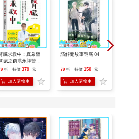
腎臟求救中：真希望
請解開故事謎底 04
叛逆玩家
40歲之前洪永祥醫師
就告訴我這些事
379
150
79
折
特價
元
79
折
特價
元
79
折
加入購物車
加入購物車
加