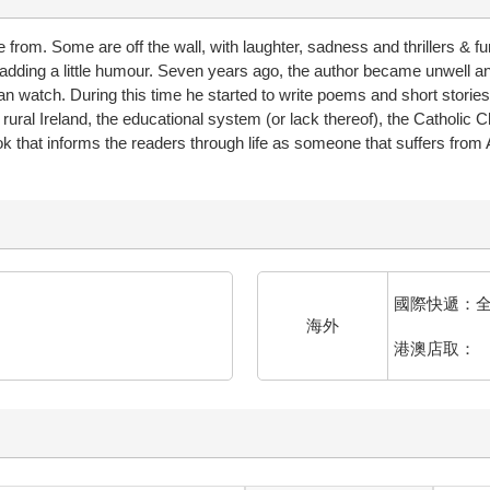
rom. Some are off the wall, with laughter, sadness and thrillers & fu
l, adding a little humour. Seven years ago, the author became unwell 
watch. During this time he started to write poems and short stories, 
ral Ireland, the educational system (or lack thereof), the Catholic Chu
a book that informs the readers through life as someone that suffers fr
國際快遞：
海外
港澳店取：