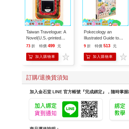
Taiwan Travelogue: A
Pokecology an
Novel(U.S.-printed
Illustrated Guide to
edition)
Pokemon Ecology
499
513
73
折
特價
元
9
折
特價
元
(Pokemon Pikachu
Press)
加入購物車
加入購物車
訂購/退換貨須知
加入金石堂 LINE 官方帳號『完成綁定』，隨時掌
商品運送說明：