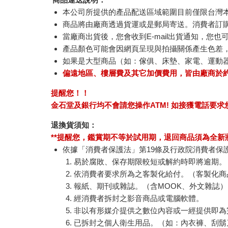
本公司所提供的產品配送區域範圍目前僅限台灣
商品將由廠商透過貨運或是郵局寄送。消費者訂購之
當廠商出貨後，您會收到E-mail出貨通知，您也
產品顏色可能會因網頁呈現與拍攝關係產生色差
如果是大型商品（如：傢俱、床墊、家電、運動
偏遠地區、樓層費及其它加價費用，皆由廠商於
提醒您！！
金石堂及銀行均不會請您操作ATM! 如接獲電話要
退換貨須知：
**提醒您，鑑賞期不等於試用期，退回商品須為全新狀
依據「消費者保護法」第19條及行政院消費者保
易於腐敗、保存期限較短或解約時即將逾期。
依消費者要求所為之客製化給付。（客製化商
報紙、期刊或雜誌。（含MOOK、外文雜誌）
經消費者拆封之影音商品或電腦軟體。
非以有形媒介提供之數位內容或一經提供即為
已拆封之個人衛生用品。（如：內衣褲、刮鬍