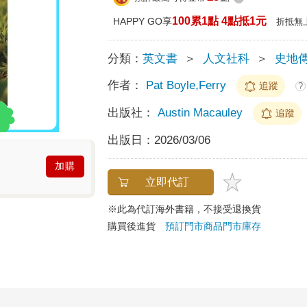
100累1點 4點抵1元
HAPPY GO享
折抵無
分類：
英文書
＞
人文社科
＞
史地
作者：
Pat Boyle,Ferry
追蹤
?
出版社：
Austin Macauley
追蹤
出版日：
2026/03/06
加購
立即代訂
※此為代訂海外書籍，不接受退換貨
購買後進貨
預訂門市商品
門市庫存