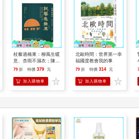
杖藜過橋東：柳風生暖
北歐時間：世界第一幸
意、杏雨不濕衣；陳亮
福國度教會我的事
恭談以心轉境的適齡漫
379
314
79
折
特價
元
79
折
特價
元
想
加入購物車
加入購物車