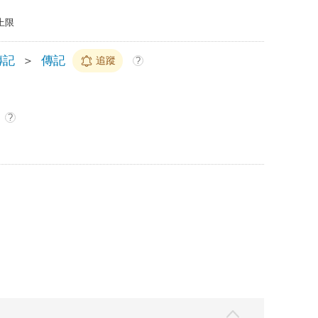
上限
傳記
＞
傳記
追蹤
?
?