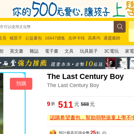
圭吾
楊双子
公益書包
16647續集
吉伊卡哇
高希均
通靈藥師
路邊攤新作
馬斯克
玩具總動員5
超慢跑
館
英文書
雜誌
電子書
文具
玩具親子
3C電玩
家
The Last Century Boy
預購
The Last Century Boy
511
9
折
元
568
元
認購希望書包，幫助弱勢孩童上學不
25
預計最高可得金幣
點
?