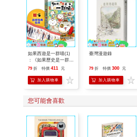
如果西遊是一群喵(1)
臺灣漫遊錄
：《如果歷史是一群
喵》作者最新力作，附
411
300
79
折
特價
元
79
折
特價
元
【首卷特典】拉頁
加入購物車
加入購物車
您可能會喜歡