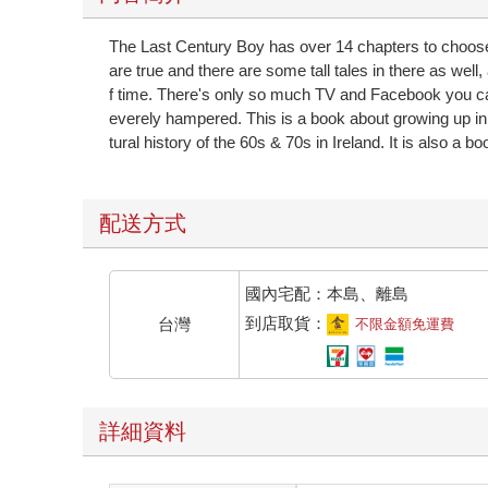
The Last Century Boy has over 14 chapters to choose f
are true and there are some tall tales in there as wel
f time. There's only so much TV and Facebook you can 
everely hampered. This is a book about growing up in ru
tural history of the 60s & 70s in Ireland. It is also 
配送方式
國內宅配：本島、離島
到店取貨：
台灣
不限金額免運費
詳細資料