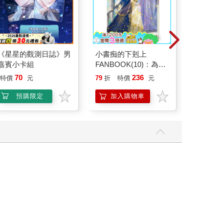
《星星的觀測日誌》男
小書痴的下剋上
山毛櫸
嘉賓小卡組
FANBOOK(10)：為了
成為圖書管理員不擇手
70
236
特價
元
79
折
特價
元
66
折
段！
預購限定
加入購物車
加