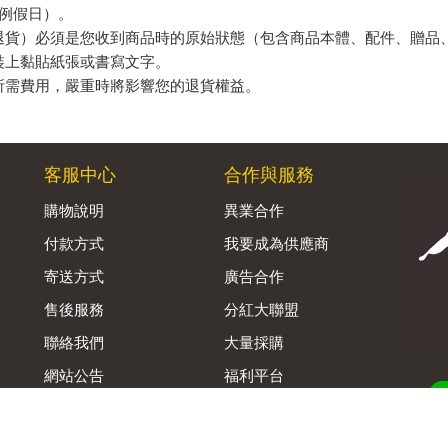
例假日）。
退貨）必須是您收到商品時的原始狀態（包含商品本體、配件、贈品
裝上黏貼紙張或書寫文字。
所需費用，嚴重時將影響您的退貨權益。
客服中心
合作與服務
購物說明
異業合作
付款方式
我要成為供應商
寄送方式
廣告合作
售後服務
分紅大聯盟
聯絡我們
大量採購
網站公告
福利平台
B2B供應鏈平台
Admin