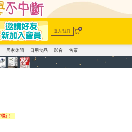
0
登入/註冊
電
居家休閒
日用食品
影音
售票
中斷！