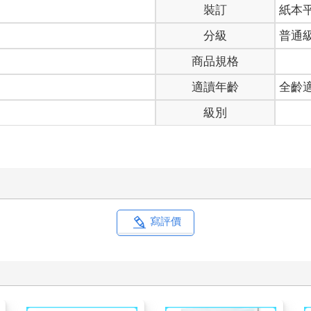
裝訂
紙本
分級
普通
商品規格
適讀年齡
全齡
級別
寫評價