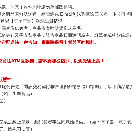
本島。注意！收件地址請勿為郵政信箱。
商品若無法送達，經電話或 E-mail無法聯繫逾三天者，本公司
可透過【
訂單查詢
】確認出貨情況。
，圖片僅供參考，商品依實際供貨樣式為準。
器材等）及需安裝商品，請依商品頁面說明為主。訂單完成收款確認
約定配送時一併告知，廠商將保留出貨與否的權利。
求您前往ATM提款機，請不要聽從指示，以免受騙上當！
態**
護處公告之「通訊交易解除權合理例外情事適用準則」，以下商品購
（如：生鮮食品）
品）
完成之線上服務，經消費者事先同意始提供。（如：電子書、電子雜
刀、除毛刀…等）