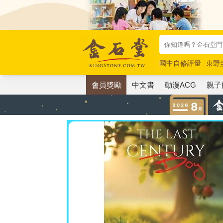
國中自修評量
東野
唯紅花綻放
奧德賽
會員獎勵
中文書
動漫ACG
親子