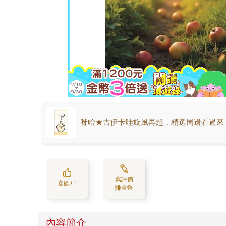
呀哈★吉伊卡哇旋風再起，精選周邊看過來
寫評價
喜歡+1
賺金幣
內容簡介