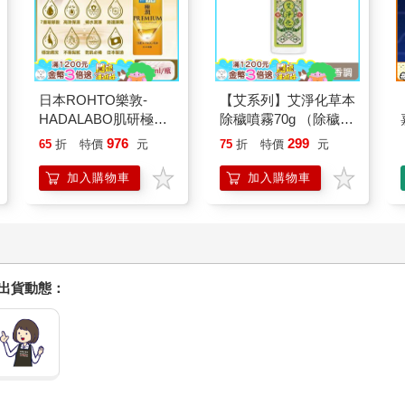
日本ROHTO樂敦-
【艾系列】艾淨化草本
HADALABO肌研極潤
除穢噴霧70g （除穢/
金緻7重玻尿酸高效保
平安/淨化/艾草/芙蓉/
976
299
65
折
特價
元
75
折
特價
元
濕潤澤特濃精華乳液
抹草） 此為單瓶賣場
140ml/金瓶(Premium
另有多瓶組優惠賣場
加入購物車
加入購物車
臉部肌膚護理乳霜,素
顏保養乾肌水凝乳)
握出貨動態：