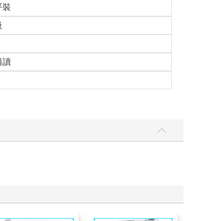
平裝
級
適讀