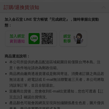
訂購/退換貨須知
加入金石堂 LINE 官方帳號『完成綁定』，隨時掌握出貨動
態：
商品運送說明：
本公司所提供的產品配送區域範圍目前僅限台灣本島。注
意！收件地址請勿為郵政信箱。
商品將由廠商透過貨運或是郵局寄送。消費者訂購之商品若
無法送達，經電話或 E-mail無法聯繫逾三天者，本公司將取
消該筆訂單，並且全額退款。
當廠商出貨後，您會收到E-mail出貨通知，您也可透過【
訂
單查詢
】確認出貨情況。
產品顏色可能會因網頁呈現與拍攝關係產生色差，圖片僅供
參考，商品依實際供貨樣式為準。