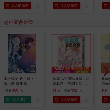
加入購物車
加入購物車
您可能會喜歡
水平檔案-色・愛・
超幸福的甜點食譜：烘
Blue
落・夢-總集篇
焙材料、烹調工具、可
Other
愛配色【閃亮女孩6】
Stori
480
331
特價
元
79
折
特價
元
9
折
Hoor
預購限定
加入購物車