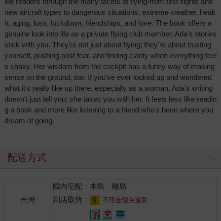
ide readers through the many facets of flying-from first flights and
new aircraft types to dangerous situations, extreme weather, healt
h, aging, loss, lockdown, friendships, and love. The book offers a
genuine look into life as a private flying club member. Ada's stories
stick with you. They're not just about flying; they're about trusting
yourself, pushing past fear, and finding clarity when everything feel
s shaky. Her wisdom from the cockpit has a funny way of making
sense on the ground, too. If you've ever looked up and wondered
what it's really like up there, especially as a woman, Ada's writing
doesn't just tell you; she takes you with her. It feels less like readin
g a book and more like listening to a friend who's been where you
dream of going.
配送方式
國內宅配：本島、離島
到店取貨：
台灣
不限金額免運費