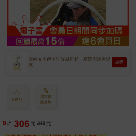
呀哈★吉伊卡哇旋風再起，精選周邊看過
加購
來
寫評價
喜歡+1
賺金幣
306
9
折
元
340
元