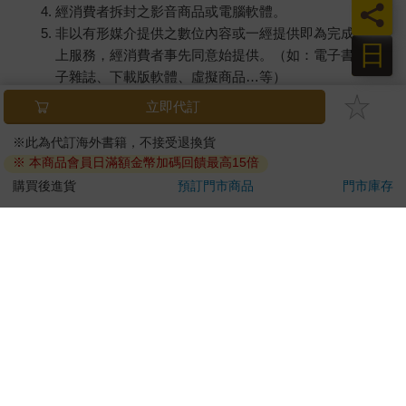
員
經消費者拆封之影音商品或電腦軟體。
非以有形媒介提供之數位內容或一經提供即為完成之線
日
上服務，經消費者事先同意始提供。（如：電子書、電
子雜誌、下載版軟體、虛擬商品…等）
已拆封之個人衛生用品。（如：內衣褲、刮鬍刀、除毛
立即代訂
刀…等）
若非上列種類商品，均享有到貨7天的猶豫期（含例假
※此為代訂海外書籍，不接受退換貨
※ 本商品會員日滿額金幣加碼回饋最高15倍
日）。
辦理退換貨時，商品（組合商品恕無法接受單獨退貨）必須
購買後進貨
預訂門市商品
門市庫存
是您收到商品時的原始狀態（包含商品本體、配件、贈品、
保證書、所有附隨資料文件及原廠內外包裝…等），請勿直
接使用原廠包裝寄送，或於原廠包裝上黏貼紙張或書寫文
字。
退回商品若無法回復原狀，將請您負擔回復原狀所需費用，
嚴重時將影響您的退貨權益。