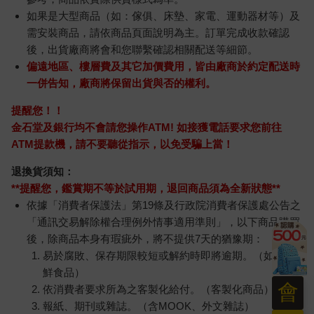
如果是大型商品（如：傢俱、床墊、家電、運動器材等）及
需安裝商品，請依商品頁面說明為主。訂單完成收款確認
後，出貨廠商將會和您聯繫確認相關配送等細節。
偏遠地區、樓層費及其它加價費用，皆由廠商於約定配送時
一併告知，廠商將保留出貨與否的權利。
提醒您！！
金石堂及銀行均不會請您操作ATM! 如接獲電話要求您前往
ATM提款機，請不要聽從指示，以免受騙上當！
退換貨須知：
**提醒您，鑑賞期不等於試用期，退回商品須為全新狀態**
依據「消費者保護法」第19條及行政院消費者保護處公告之
「通訊交易解除權合理例外情事適用準則」，以下商品購買
後，除商品本身有瑕疵外，將不提供7天的猶豫期：
易於腐敗、保存期限較短或解約時即將逾期。（如：生
鮮食品）
會
依消費者要求所為之客製化給付。（客製化商品）
報紙、期刊或雜誌。（含MOOK、外文雜誌）