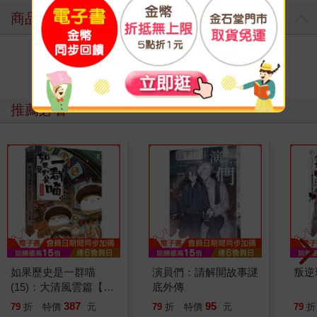
商品評價
寫評價
推薦必看
如果歷史是一群喵
演員們：請解開故事謎
叛逆
(15)：大清風雲篇【萌
底外傳
貓漫畫學歷史】
387
95
79
折
特價
元
79
折
特價
元
79
折