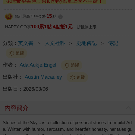
認購希望書包，幫助弱勢孩童上學不中斷！
15
預計最高可得金幣
點
?
100累1點 4點抵1元
HAPPY GO享
折抵無上限
分類：
英文書
＞
人文社科
＞
史地傳記
＞
傳記
追蹤
作者：
Ada Aukje,Engel
追蹤
出版社：
Austin Macauley
追蹤
出版日：
2026/03/06
內容簡介
Stories of the Sky... is a collection of personal stories from pilot Ad
a. Written with humor, sarcasm, and heartfelt honesty, her tales gu