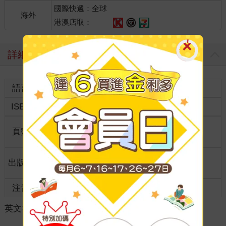
國際快遞：全球
海外
港澳店取：
詳細資料
語言
英文
裝訂
紙本平裝
ISBN
9781035864829
分級
普通級
商品規
頁數
0
格
適讀年
出版地
美國
全齡適讀
齡
注音
級別
英文書
＞
人文社科
＞
史地傳記
＞
傳記