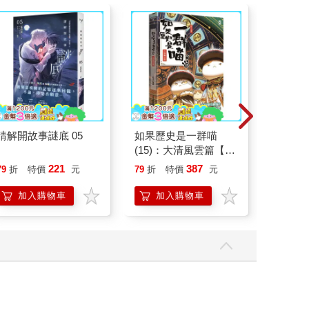
請解開故事謎底 05
如果歷史是一群喵
請解開故
(15)：大清風雲篇【萌
貓漫畫學歷史】
221
387
79
折
特價
元
79
折
特價
元
79
折
加入購物車
加入購物車
加