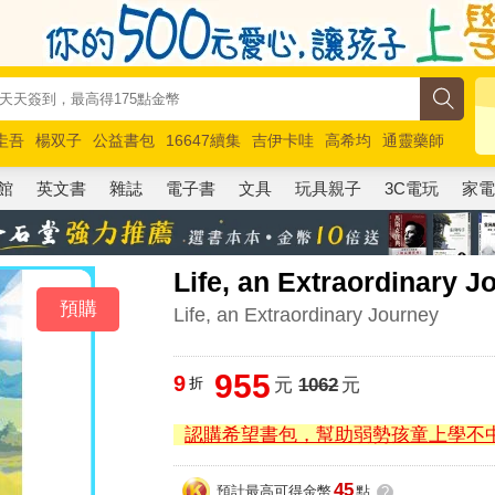
圭吾
楊双子
公益書包
16647續集
吉伊卡哇
高希均
通靈藥師
路邊攤新作
馬斯克
玩具總動員5
超慢跑
館
英文書
雜誌
電子書
文具
玩具親子
3C電玩
家
Life, an Extraordinary J
預購
Life, an Extraordinary Journey
955
9
折
元
1062
元
認購希望書包，幫助弱勢孩童上學不
45
預計最高可得金幣
點
?