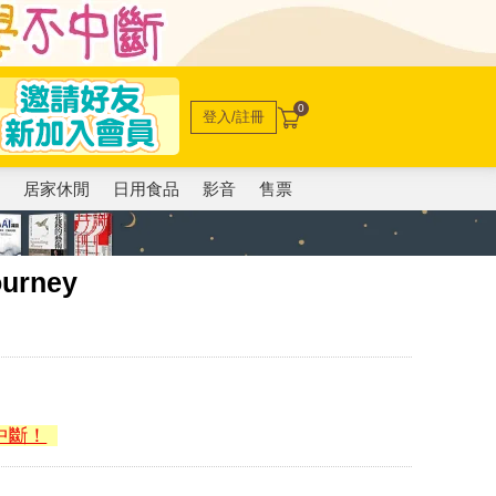
0
登入/註冊
電
居家休閒
日用食品
影音
售票
ourney
中斷！