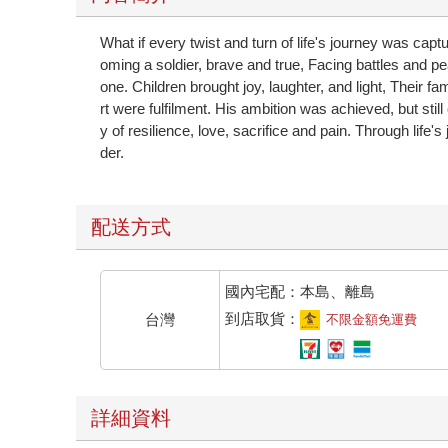
What if every twist and turn of life's journey was cap
oming a soldier, brave and true, Facing battles and pe
one. Children brought joy, laughter, and light, Their
rt were fulfilment. His ambition was achieved, but sti
y of resilience, love, sacrifice and pain. Through life
der.
配送方式
國內宅配：本島、離島
到店取貨：
台灣
不限金額免運費
詳細資料