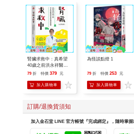
腎臟求救中：真希望
為怪談點燈 1
40歲之前洪永祥醫師
就告訴我這些事
379
253
79
折
特價
元
79
折
特價
元
加入購物車
加入購物車
訂購/退換貨須知
加入金石堂 LINE 官方帳號『完成綁定』，隨時掌