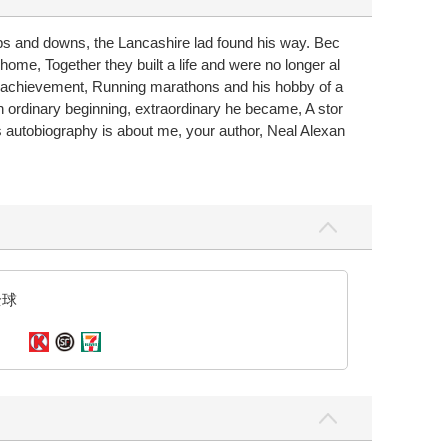
h ups and downs, the Lancashire lad found his way. Bec
home, Together they built a life and were no longer al
eged achievement, Running marathons and his hobby of a
an ordinary beginning, extraordinary he became, A stor
This autobiography is about me, your author, Neal Alexan
全球