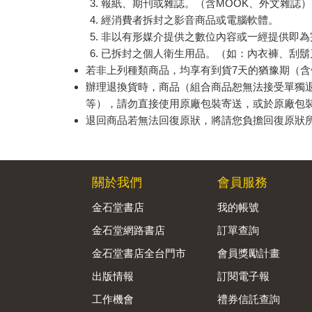
報紙、期刊或雜誌。（含MOOK、外文雜誌）
經消費者拆封之影音商品或電腦軟體。
非以有形媒介提供之數位內容或一經提供即為
已拆封之個人衛生用品。（如：內衣褲、刮鬍
若非上列種類商品，均享有到貨7天的猶豫期（含
辦理退換貨時，商品（組合商品恕無法接受單獨
等），請勿直接使用原廠包裝寄送，或於原廠包
退回商品若無法回復原狀，將請您負擔回復原狀
關於我們
會員服務
金石堂書店
我的帳號
金石堂網路書店
訂單查詢
金石堂書店全台門市
會員獎勵計畫
出版情報
訂閱電子報
工作機會
禮券信託查詢