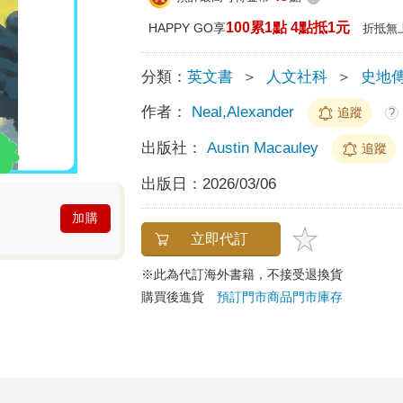
100累1點 4點抵1元
HAPPY GO享
折抵無
分類：
英文書
＞
人文社科
＞
史地
作者：
Neal,Alexander
追蹤
?
出版社：
Austin Macauley
追蹤
出版日：
2026/03/06
加購
立即代訂
※此為代訂海外書籍，不接受退換貨
購買後進貨
預訂門市商品
門市庫存