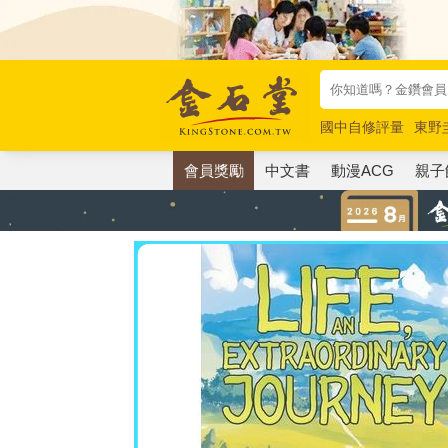
國中自修評量
東野
唯紅花綻放
奧德賽
會員獎勵
中文書
動漫ACG
親子