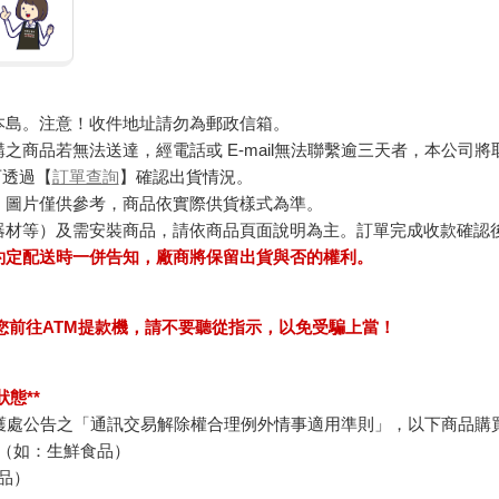
本島。注意！收件地址請勿為郵政信箱。
商品若無法送達，經電話或 E-mail無法聯繫逾三天者，本公司
可透過【
訂單查詢
】確認出貨情況。
，圖片僅供參考，商品依實際供貨樣式為準。
器材等）及需安裝商品，請依商品頁面說明為主。訂單完成收款確認
約定配送時一併告知，廠商將保留出貨與否的權利。
求您前往ATM提款機，請不要聽從指示，以免受騙上當！
態**
護處公告之「通訊交易解除權合理例外情事適用準則」，以下商品購
（如：生鮮食品）
品）