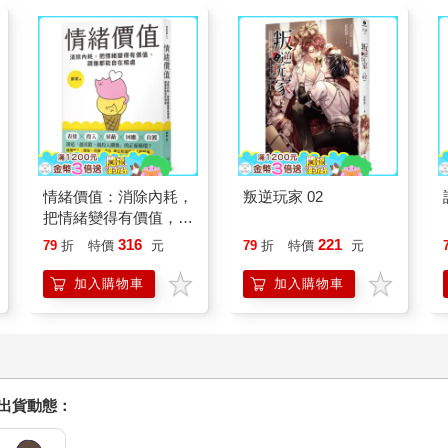
情緒價值：消除內耗，
叛逆玩家 02
把情緒變得有價值，跟
誰都能自在相處
316
221
79
折
特價
元
79
折
特價
元
加入購物車
加入購物車
握出貨動態：