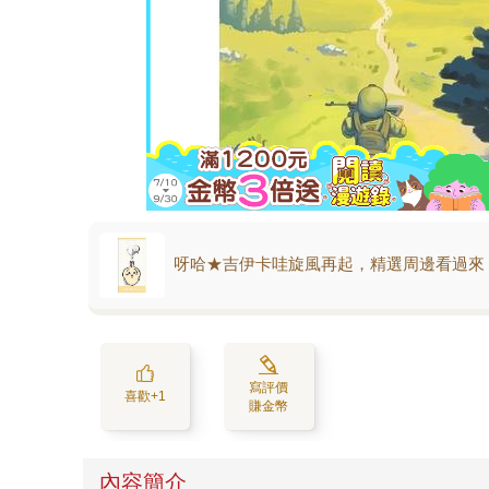
呀哈★吉伊卡哇旋風再起，精選周邊看過來
寫評價
喜歡+1
賺金幣
內容簡介