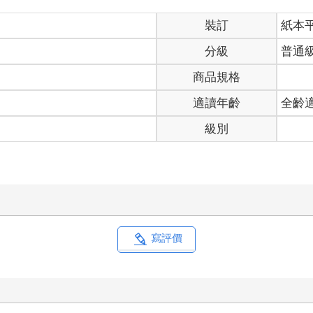
裝訂
紙本
分級
普通
商品規格
適讀年齡
全齡
級別
寫評價