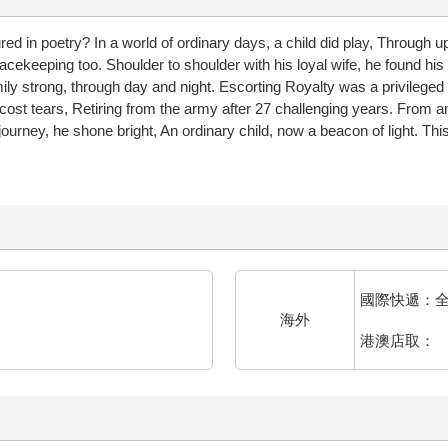
tured in poetry? In a world of ordinary days, a child did play, Throug
acekeeping too. Shoulder to shoulder with his loyal wife, he found his 
 family strong, through day and night. Escorting Royalty was a privil
ll cost tears, Retiring from the army after 27 challenging years. From 
's journey, he shone bright, An ordinary child, now a beacon of light. 
國際快遞：
海外
港澳店取：