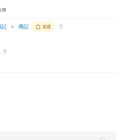
上限
傳記
＞
傳記
追蹤
?
?