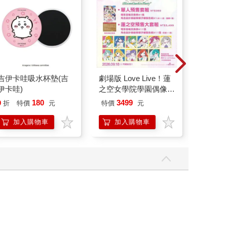
吉伊卡哇吸水杯墊(吉
劇場版 Love Live！蓮
【電子
伊卡哇)
之空女學院學園偶像俱
店
樂部 Bloom Garden
180
3499
25
9
折
特價
元
特價
元
特價
Party蓮之空預售大套
組
加入購物車
加入購物車