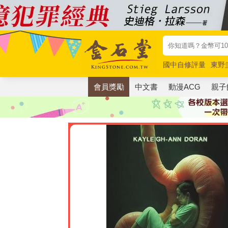
國中自修評量
東野
唯紅花綻放
奧德賽
會員獎勵
中文書
動漫ACG
親子