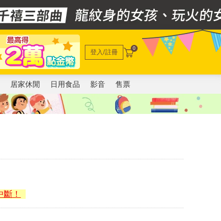
0
登入/註冊
電
居家休閒
日用食品
影音
售票
中斷！