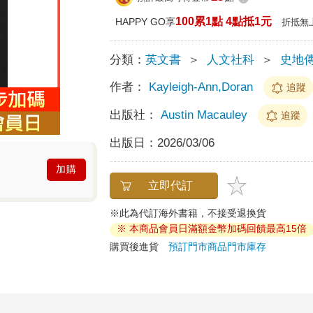
100累1點 4點抵1元
HAPPY GO享
折抵無
分類：
英文書
＞
人文社科
＞
史地
作者：
Kayleigh-Ann,Doran
追蹤
出版社：
Austin Macauley
追蹤
出版日：
2026/03/06
加購
立即代訂
※此為代訂海外書籍，不接受退換貨
※ 本商品會員日滿額金幣加碼回饋最高15倍
購買後進貨
預訂門市商品
門市庫存