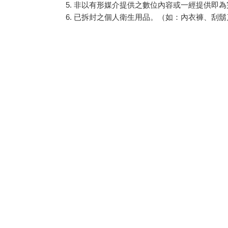
非以有形媒介提供之數位內容或一經提供即為
已拆封之個人衛生用品。（如：內衣褲、刮鬍
若非上列種類商品，均享有到貨7天的猶豫期（含
辦理退換貨時，商品（組合商品恕無法接受單獨
等），請勿直接使用原廠包裝寄送，或於原廠包
退回商品若無法回復原狀，將請您負擔回復原狀
關於我們
會員服務
金石堂書店
我的帳號
金石堂網路書店
訂單查詢
金石堂書店全台門市
會員獎勵計畫
出版情報
訂閱電子報
工作機會
禮券信託查詢
隱私權政策
會員服務條款