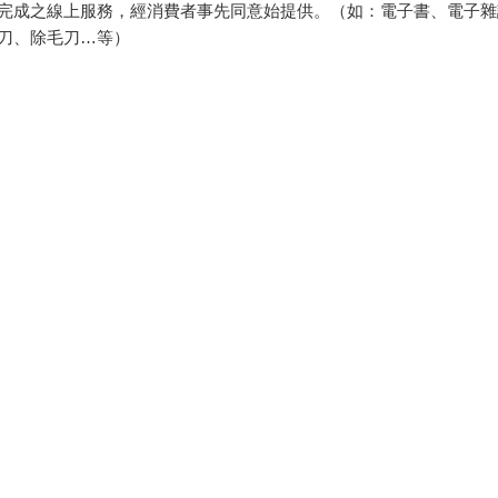
完成之線上服務，經消費者事先同意始提供。（如：電子書、電子雜
刀、除毛刀…等）
例假日）。
退貨）必須是您收到商品時的原始狀態（包含商品本體、配件、贈品
裝上黏貼紙張或書寫文字。
所需費用，嚴重時將影響您的退貨權益。
客服中心
合作與服務
購物說明
異業合作
付款方式
我要成為供應商
寄送方式
廣告合作
售後服務
分紅大聯盟
聯絡我們
大量採購
網站公告
福利平台