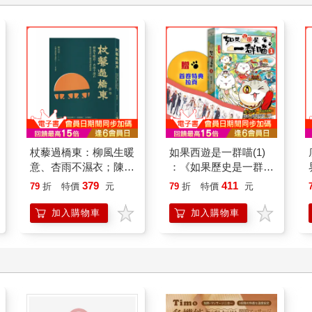
杖藜過橋東：柳風生暖
如果西遊是一群喵(1)
意、杏雨不濕衣；陳亮
：《如果歷史是一群
恭談以心轉境的適齡漫
喵》作者最新力作，附
379
411
79
折
特價
元
79
折
特價
元
想
【首卷特典】拉頁
加入購物車
加入購物車