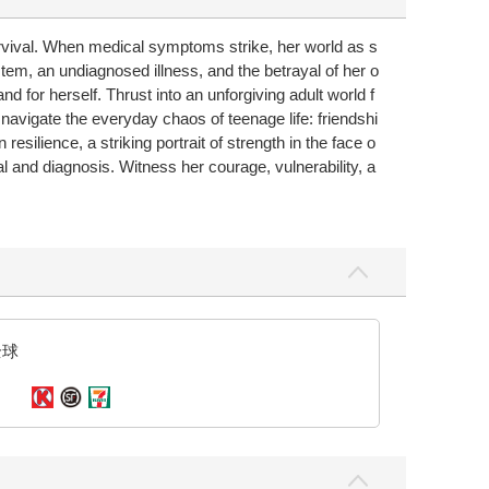
survival. When medical symptoms strike, her world as s
stem, an undiagnosed illness, and the betrayal of her o
d for herself. Thrust into an unforgiving adult world f
navigate the everyday chaos of teenage life: friendshi
resilience, a striking portrait of strength in the face o
val and diagnosis. Witness her courage, vulnerability, a
全球