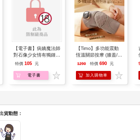
【電子書】病嬌魔法師
【Timo】多功能震動
對石像少女情有獨鍾
恆溫關節按摩 (膝蓋/
——魔女融化在愛徒的
肩/手肘通用) 無線充電
105
690
特價
元
特價
元
1290
熱吻裡【漫畫版】(1)
加熱護膝 智能震動護
膝熱敷 【單入組】
電子書
加入購物車
握出貨動態：