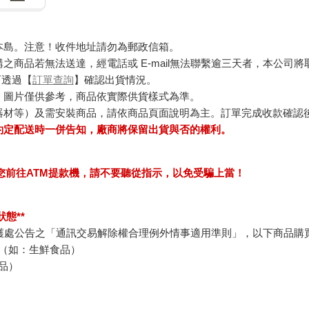
本島。注意！收件地址請勿為郵政信箱。
商品若無法送達，經電話或 E-mail無法聯繫逾三天者，本公司
可透過【
訂單查詢
】確認出貨情況。
，圖片僅供參考，商品依實際供貨樣式為準。
器材等）及需安裝商品，請依商品頁面說明為主。訂單完成收款確認
約定配送時一併告知，廠商將保留出貨與否的權利。
求您前往ATM提款機，請不要聽從指示，以免受騙上當！
態**
護處公告之「通訊交易解除權合理例外情事適用準則」，以下商品購
（如：生鮮食品）
品）