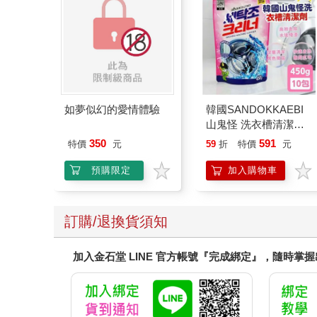
如夢似幻的愛情體驗
韓國SANDOKKAEBI
山鬼怪 洗衣槽清潔劑
450公克-10包組
350
591
特價
元
59
折
特價
元
預購限定
加入購物車
訂購/退換貨須知
加入金石堂 LINE 官方帳號『完成綁定』，隨時掌