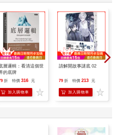
底層邏輯：看清這個世
請解開故事謎底 02
請解開故
界的底牌
316
213
79
折
特價
元
79
折
特價
元
79
折
加入購物車
加入購物車
加