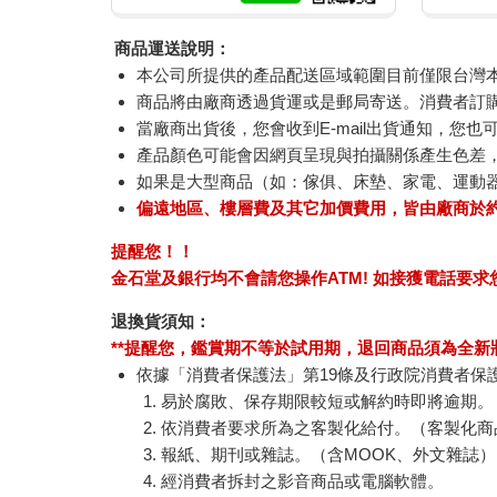
商品運送說明：
本公司所提供的產品配送區域範圍目前僅限台灣
商品將由廠商透過貨運或是郵局寄送。消費者訂購之
當廠商出貨後，您會收到E-mail出貨通知，您也
產品顏色可能會因網頁呈現與拍攝關係產生色差
如果是大型商品（如：傢俱、床墊、家電、運動
偏遠地區、樓層費及其它加價費用，皆由廠商於
提醒您！！
金石堂及銀行均不會請您操作ATM! 如接獲電話要
退換貨須知：
**提醒您，鑑賞期不等於試用期，退回商品須為全新狀
依據「消費者保護法」第19條及行政院消費者保
易於腐敗、保存期限較短或解約時即將逾期。
依消費者要求所為之客製化給付。（客製化商
報紙、期刊或雜誌。（含MOOK、外文雜誌）
經消費者拆封之影音商品或電腦軟體。