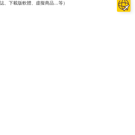
誌、下載版軟體、虛擬商品…等）
、保證書、所有附隨資料文件及原廠內外包裝…
加好友
粉絲團