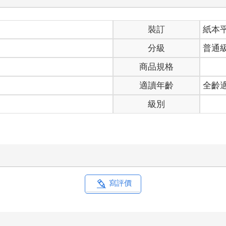
裝訂
紙本
分級
普通
商品規格
適讀年齡
全齡
級別
寫評價