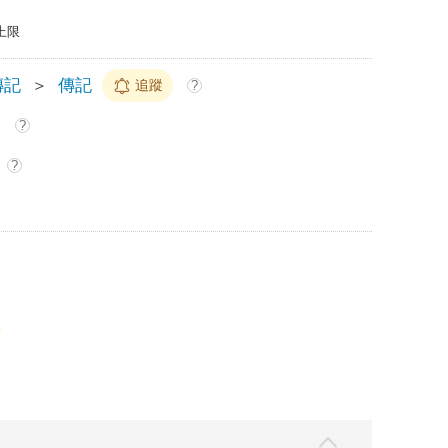
上限
傳記
＞
傳記
追蹤
?
?
?