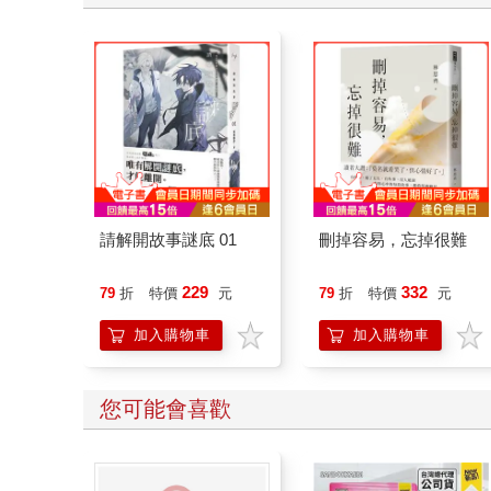
請解開故事謎底 01
刪掉容易，忘掉很難
229
332
79
折
特價
元
79
折
特價
元
加入購物車
加入購物車
您可能會喜歡