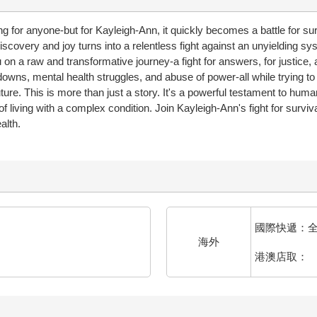
ng for anyone-but for Kayleigh-Ann, it quickly becomes a battle for 
scovery and joy turns into a relentless fight against an unyielding sy
n a raw and transformative journey-a fight for answers, for justice, an
owns, mental health struggles, and abuse of power-all while trying to 
ture. This is more than just a story. It's a powerful testament to human 
s of living with a complex condition. Join Kayleigh-Ann's fight for survi
alth.
國際快遞：
海外
港澳店取：