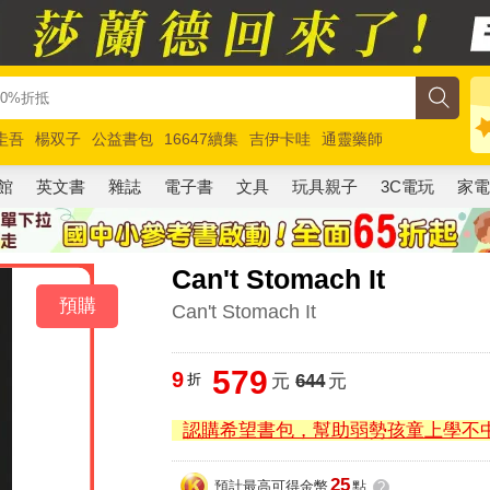
圭吾
楊双子
公益書包
16647續集
吉伊卡哇
通靈藥師
路邊攤新作
馬斯克
玩具總動員5
超慢跑
館
英文書
雜誌
電子書
文具
玩具親子
3C電玩
家
Can't Stomach It
預購
Can't Stomach It
579
9
折
元
644
元
認購希望書包，幫助弱勢孩童上學不
25
預計最高可得金幣
點
?