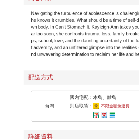
Navigating the turbulence of adolescence is challengi
he knows it crumbles. What should be a time of self-di
wn body. In Can't Stomach It, Kayleigh-Ann takes you o
ar too soon, she confronts trauma, loss, family breakd
ps, school, love, and the daunting uncertainty of the fu
f adversity, and an unfiltered glimpse into the realitie
nd unwavering determination to reclaim her life and he
配送方式
國內宅配：本島、離島
到店取貨：
台灣
不限金額免運費
詳細資料