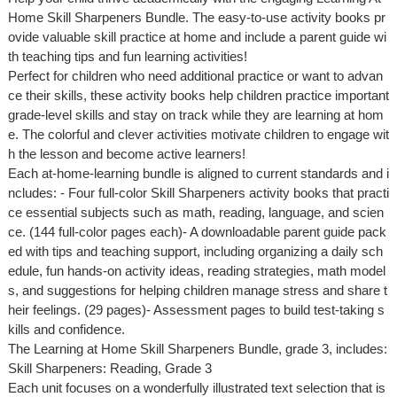
Home Skill Sharpeners Bundle. The easy-to-use activity books pr
ovide valuable skill practice at home and include a parent guide wi
th teaching tips and fun learning activities!
Perfect for children who need additional practice or want to advan
ce their skills, these activity books help children practice important
grade-level skills and stay on track while they are learning at hom
e. The colorful and clever activities motivate children to engage wit
h the lesson and become active learners!
Each at-home-learning bundle is aligned to current standards and i
ncludes: - Four full-color Skill Sharpeners activity books that practi
ce essential subjects such as math, reading, language, and scien
ce. (144 full-color pages each)- A downloadable parent guide pack
ed with tips and teaching support, including organizing a daily sch
edule, fun hands-on activity ideas, reading strategies, math model
s, and suggestions for helping children manage stress and share t
heir feelings. (29 pages)- Assessment pages to build test-taking s
kills and confidence.
The Learning at Home Skill Sharpeners Bundle, grade 3, includes:
Skill Sharpeners: Reading, Grade 3
Each unit focuses on a wonderfully illustrated text selection that is