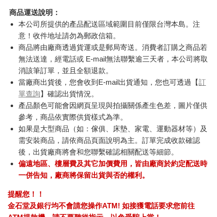
商品運送說明：
本公司所提供的產品配送區域範圍目前僅限台灣本島。注
意！收件地址請勿為郵政信箱。
商品將由廠商透過貨運或是郵局寄送。消費者訂購之商品若
無法送達，經電話或 E-mail無法聯繫逾三天者，本公司將取
消該筆訂單，並且全額退款。
當廠商出貨後，您會收到E-mail出貨通知，您也可透過【
訂
單查詢
】確認出貨情況。
產品顏色可能會因網頁呈現與拍攝關係產生色差，圖片僅供
參考，商品依實際供貨樣式為準。
如果是大型商品（如：傢俱、床墊、家電、運動器材等）及
需安裝商品，請依商品頁面說明為主。訂單完成收款確認
後，出貨廠商將會和您聯繫確認相關配送等細節。
偏遠地區、樓層費及其它加價費用，皆由廠商於約定配送時
一併告知，廠商將保留出貨與否的權利。
提醒您！！
金石堂及銀行均不會請您操作ATM! 如接獲電話要求您前往