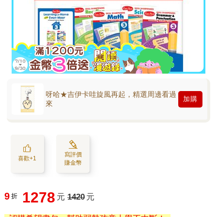
呀哈★吉伊卡哇旋風再起，精選周邊看過
加購
來
寫評價
喜歡+1
賺金幣
1278
9
折
元
1420
元