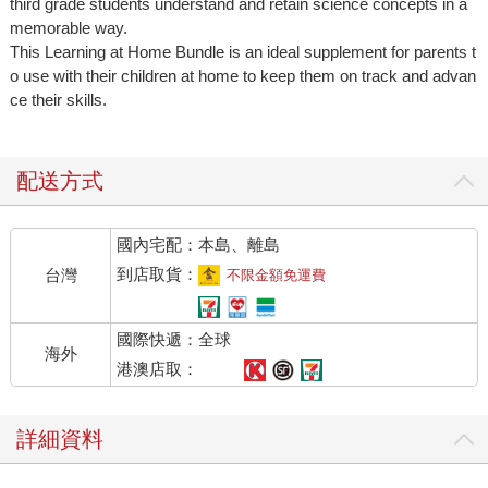
third grade students understand and retain science concepts in a
memorable way.
This Learning at Home Bundle is an ideal supplement for parents t
o use with their children at home to keep them on track and advan
ce their skills.
配送方式
國內宅配：本島、離島
到店取貨：
台灣
不限金額免運費
國際快遞：全球
海外
港澳店取：
詳細資料