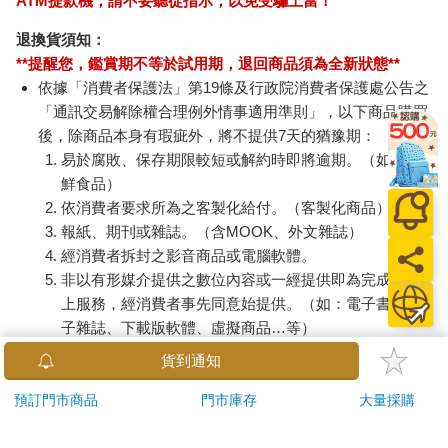
ATM提款機，請不要聽從指示，以免受騙上當！
退換貨須知：
**提醒您，鑑賞期不等於試用期，退回商品須為全新狀態**
依據「消費者保護法」第19條及行政院消費者保護處公告之
「通訊交易解除權合理例外情事適用準則」，以下商品購買
後，除商品本身有瑕疵外，將不提供7天的猶豫期：
易於腐敗、保存期限較短或解約時即將逾期。（如：生
鮮食品）
依消費者要求所為之客製化給付。（客製化商品）
報紙、期刊或雜誌。（含MOOK、外文雜誌）
經消費者拆封之影音商品或電腦軟體。
非以有形媒介提供之數位內容或一經提供即為完成之線
上服務，經消費者事先同意始提供。（如：電子書、電
子雜誌、下載版軟體、虛擬商品…等）
已拆封之個人衛生用品。（如：內衣褲、刮鬍刀、除毛
貨到通知
刀…等）
若非上列種類商品，均享有到貨7天的猶豫期（含例假
預訂門市商品
門市庫存
大量採購
日）。
辦理退換貨時，商品（組合商品恕無法接受單獨退貨）必須