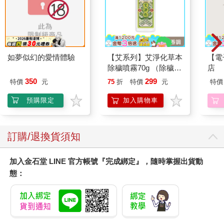
如夢似幻的愛情體驗
【艾系列】艾淨化草本
【電
除穢噴霧70g （除穢/
店
平安/淨化/艾草/芙蓉/
350
299
特價
元
75
折
特價
元
特價
抹草） 此為單瓶賣場
另有多瓶組優惠賣場
預購限定
加入購物車
訂購/退換貨須知
加入金石堂 LINE 官方帳號『完成綁定』，隨時掌握出貨動
態：