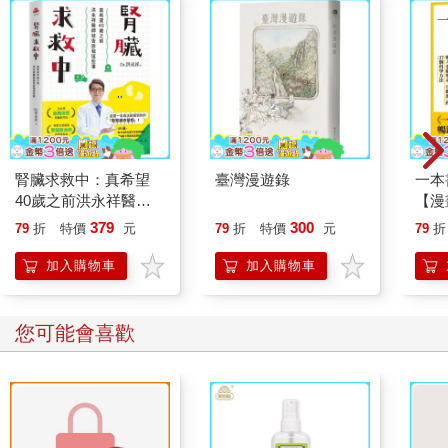
腎臟求救中：真希望
臺灣漫遊錄
一本
40歲之前洪永祥醫師
【漫
就告訴我這些事
行動
379
300
79
折
特價
元
79
折
特價
元
79
折
開關
「行
加入購物車
加入購物車
學方
您可能會喜歡