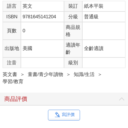
語言
英文
裝訂
紙本平裝
ISBN
9781645141204
分級
普通級
商品規
頁數
0
格
適讀年
出版地
美國
全齡適讀
齡
注音
級別
英文書
＞
童書/青少年讀物
＞
知識/生活
＞
學習/教育
商品評價
寫評價