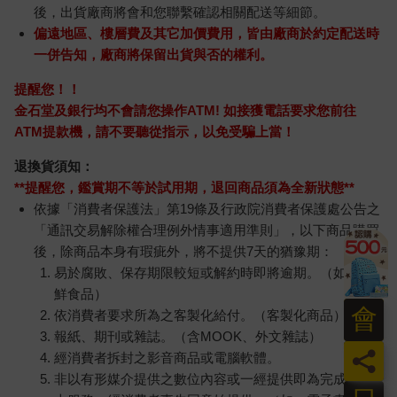
後，出貨廠商將會和您聯繫確認相關配送等細節。
偏遠地區、樓層費及其它加價費用，皆由廠商於約定配送時
一併告知，廠商將保留出貨與否的權利。
提醒您！！
金石堂及銀行均不會請您操作ATM! 如接獲電話要求您前往
ATM提款機，請不要聽從指示，以免受騙上當！
退換貨須知：
**提醒您，鑑賞期不等於試用期，退回商品須為全新狀態**
依據「消費者保護法」第19條及行政院消費者保護處公告之
「通訊交易解除權合理例外情事適用準則」，以下商品購買
後，除商品本身有瑕疵外，將不提供7天的猶豫期：
易於腐敗、保存期限較短或解約時即將逾期。（如：生
鮮食品）
會
依消費者要求所為之客製化給付。（客製化商品）
報紙、期刊或雜誌。（含MOOK、外文雜誌）
員
經消費者拆封之影音商品或電腦軟體。
非以有形媒介提供之數位內容或一經提供即為完成之線