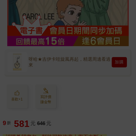
呀哈★吉伊卡哇旋風再起，精選周邊看過
加購
來
寫評價
喜歡+1
賺金幣
581
9
折
元
646
元