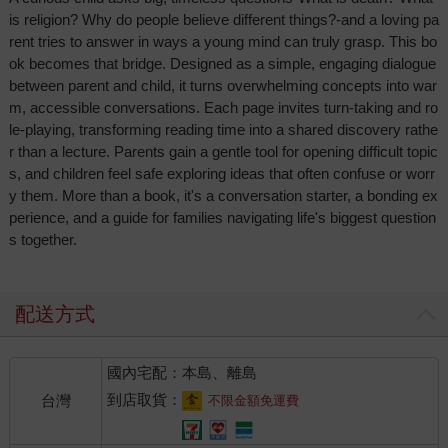
is religion? Why do people believe different things?-and a loving pa
rent tries to answer in ways a young mind can truly grasp. This bo
ok becomes that bridge. Designed as a simple, engaging dialogue
between parent and child, it turns overwhelming concepts into war
m, accessible conversations. Each page invites turn-taking and ro
le-playing, transforming reading time into a shared discovery rathe
r than a lecture. Parents gain a gentle tool for opening difficult topic
s, and children feel safe exploring ideas that often confuse or worr
y them. More than a book, it's a conversation starter, a bonding ex
perience, and a guide for families navigating life's biggest question
s together.
配送方式
國內宅配：本島、離島
到店取貨：
台灣
不限金額免運費