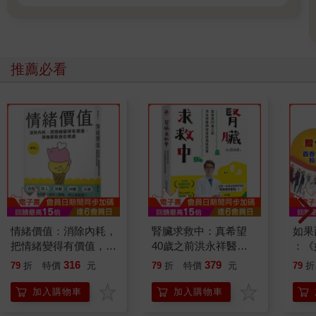
推薦必看
情緒價值：消除內耗，
腎臟求救中：真希望
如果
把情緒變得有價值，跟
40歲之前洪永祥醫師
：《
誰都能自在相處
就告訴我這些事
喵》
316
379
79
折
特價
元
79
折
特價
元
79
折
【首
加入購物車
加入購物車