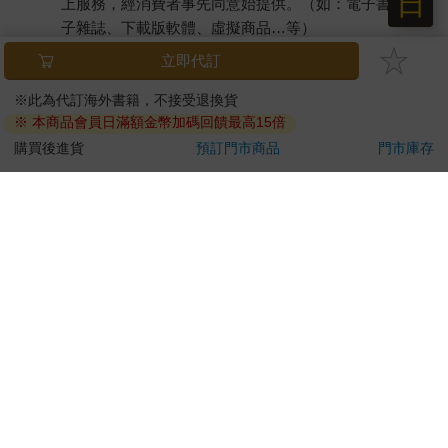
日
上服務，經消費者事先同意始提供。（如：電子書、電
子雜誌、下載版軟體、虛擬商品…等）
已拆封之個人衛生用品。（如：內衣褲、刮鬍刀、除毛
立即代訂
刀…等）
若非上列種類商品，均享有到貨7天的猶豫期（含例假
※此為代訂海外書籍，不接受退換貨
※ 本商品會員日滿額金幣加碼回饋最高15倍
日）。
辦理退換貨時，商品（組合商品恕無法接受單獨退貨）必須
購買後進貨
預訂門市商品
門市庫存
是您收到商品時的原始狀態（包含商品本體、配件、贈品、
保證書、所有附隨資料文件及原廠內外包裝…等），請勿直
接使用原廠包裝寄送，或於原廠包裝上黏貼紙張或書寫文
字。
退回商品若無法回復原狀，將請您負擔回復原狀所需費用，
嚴重時將影響您的退貨權益。