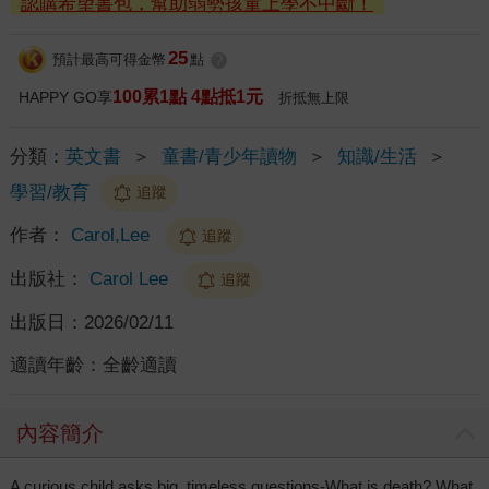
認購希望書包，幫助弱勢孩童上學不中斷！
25
預計最高可得金幣
點
?
100累1點 4點抵1元
HAPPY GO享
折抵無上限
分類：
英文書
＞
童書/青少年讀物
＞
知識/生活
＞
學習/教育
追蹤
作者：
Carol,Lee
追蹤
出版社：
Carol Lee
追蹤
出版日：
2026/02/11
適讀年齡：
全齡適讀
內容簡介
A curious child asks big, timeless questions-What is death? What