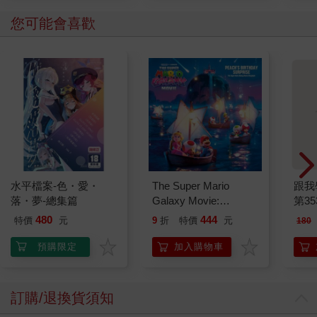
您可能會喜歡
水平檔案-色・愛・
The Super Mario
跟我
落・夢-總集篇
Galaxy Movie:
第35
Peach`s Birthday
480
444
特價
元
9
折
特價
元
180
Surprise: The Super
Mario Galaxy Movie
預購限定
加入購物車
Storybook
訂購/退換貨須知