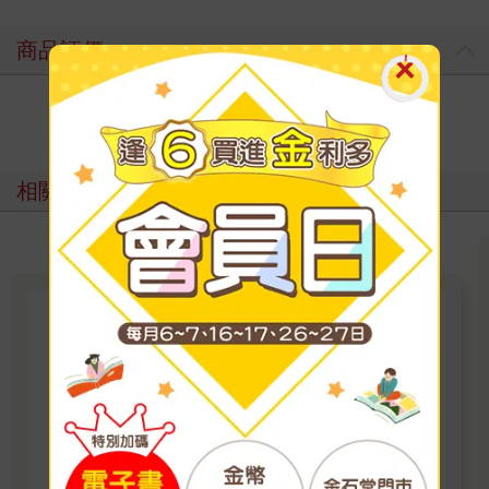
商品評價
寫評價
相關主題
花開書趣：春日英語分齡閱讀冒
險
溫馨故事、趣味互動、奇幻探索，春天最療癒的
閱讀樂園
看更多