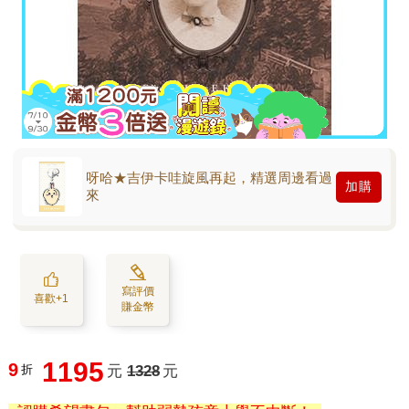
呀哈★吉伊卡哇旋風再起，精選周邊看過
加購
來
寫評價
喜歡+1
賺金幣
1195
9
折
元
1328
元