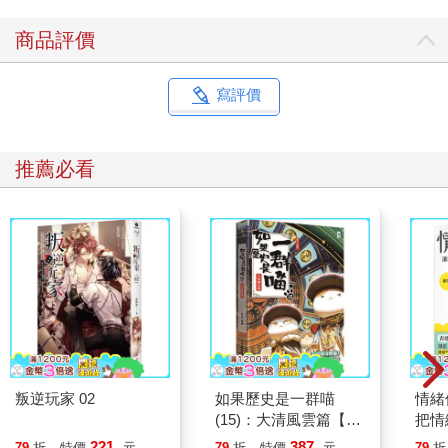
商品評價
寫評價
推薦必看
叛逆玩家 02
如果歷史是一群喵
情緒
(15)：大清風雲篇【萌
把情
貓漫畫學歷史】
誰都
221
387
79
折
特價
元
79
折
特價
元
79
折