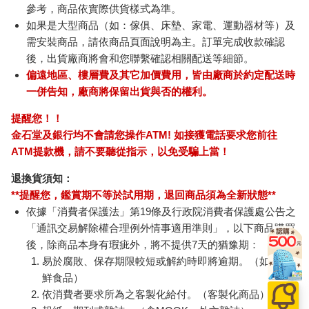
參考，商品依實際供貨樣式為準。
如果是大型商品（如：傢俱、床墊、家電、運動器材等）及
需安裝商品，請依商品頁面說明為主。訂單完成收款確認
後，出貨廠商將會和您聯繫確認相關配送等細節。
偏遠地區、樓層費及其它加價費用，皆由廠商於約定配送時
一併告知，廠商將保留出貨與否的權利。
提醒您！！
金石堂及銀行均不會請您操作ATM! 如接獲電話要求您前往
ATM提款機，請不要聽從指示，以免受騙上當！
退換貨須知：
**提醒您，鑑賞期不等於試用期，退回商品須為全新狀態**
依據「消費者保護法」第19條及行政院消費者保護處公告之
「通訊交易解除權合理例外情事適用準則」，以下商品購買
後，除商品本身有瑕疵外，將不提供7天的猶豫期：
易於腐敗、保存期限較短或解約時即將逾期。（如：生
鮮食品）
依消費者要求所為之客製化給付。（客製化商品）