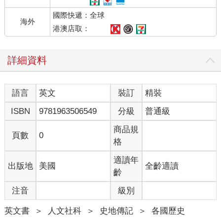
國際快遞：全球
海外
港澳店取：
詳細資料
語言
英文
裝訂
精裝
ISBN
9781963506549
分級
普通級
商品規
頁數
0
格
適讀年
出版地
美國
全齡適讀
齡
注音
級別
英文書
＞
人文社科
＞
史地傳記
＞
各國歷史