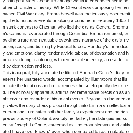
y path past Mary Chesnut's cottage would later connect her to an
other chronicler of history. While Chesnut was composing her ren
owned Civil War diary, Emma herself was meticulously documenti
ng the tumultuous events unfolding around her in February 1865. I
n stark contrast to Chesnut, who fled the city as General Sherma
n's cannons reverberated through Columbia, Emma remained, pr
oviding a rare and invaluable eyewitness narrative of the city's inv
asion, sack, and burning by Federal forces. Her diary's immediac
y and emotional clarity render a vivid tableau of devastation and h
uman suffering, capturing, with remarkable intensity, an era define
d by destruction and loss.
This inaugural, fully annotated edition of Emma LeConte's diary pr
esents her unaltered words, accompanied by illustrations that illu
minate the locations and occurrences she so eloquently describe
d. The scholarly apparatus affirms her remarkable precision as an
observer and recorder of historical events. Beyond its documentar
y value, the diary offers profound insight into Emma's intellectual a
cumen and illuminates both her family's experiences and the rich
prewar society of Columbia-a city her father, the distinguished sci
entist Joseph LeConte, esteemed as "the most pleasant and cultiv
ated I have ever known," even when compared to such notable lo