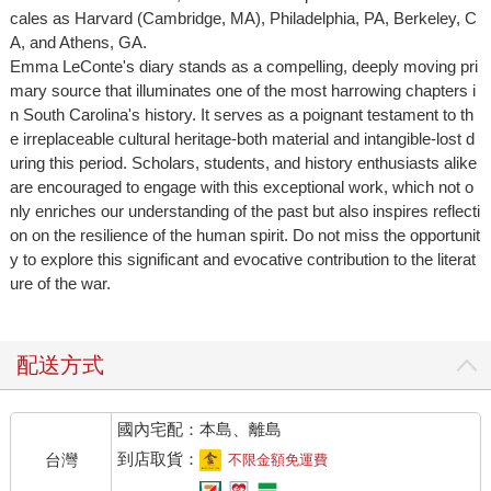
cales as Harvard (Cambridge, MA), Philadelphia, PA, Berkeley, C
A, and Athens, GA.
Emma LeConte's diary stands as a compelling, deeply moving pri
mary source that illuminates one of the most harrowing chapters i
n South Carolina's history. It serves as a poignant testament to th
e irreplaceable cultural heritage-both material and intangible-lost d
uring this period. Scholars, students, and history enthusiasts alike
are encouraged to engage with this exceptional work, which not o
nly enriches our understanding of the past but also inspires reflecti
on on the resilience of the human spirit. Do not miss the opportunit
y to explore this significant and evocative contribution to the literat
ure of the war.
配送方式
國內宅配：本島、離島
到店取貨：
台灣
不限金額免運費