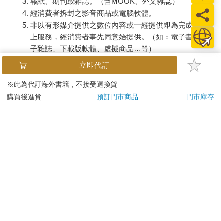
報紙、期刊或雜誌。（含MOOK、外文雜誌）
經消費者拆封之影音商品或電腦軟體。
非以有形媒介提供之數位內容或一經提供即為完成之線
上服務，經消費者事先同意始提供。（如：電子書、電
子雜誌、下載版軟體、虛擬商品…等）
已拆封之個人衛生用品。（如：內衣褲、刮鬍刀、除毛
立即代訂
刀…等）
若非上列種類商品，均享有到貨7天的猶豫期（含例假
※此為代訂海外書籍，不接受退換貨
日）。
購買後進貨
預訂門市商品
門市庫存
辦理退換貨時，商品（組合商品恕無法接受單獨退貨）必須
是您收到商品時的原始狀態（包含商品本體、配件、贈品、
保證書、所有附隨資料文件及原廠內外包裝…等），請勿直
接使用原廠包裝寄送，或於原廠包裝上黏貼紙張或書寫文
字。
退回商品若無法回復原狀，將請您負擔回復原狀所需費用，
嚴重時將影響您的退貨權益。