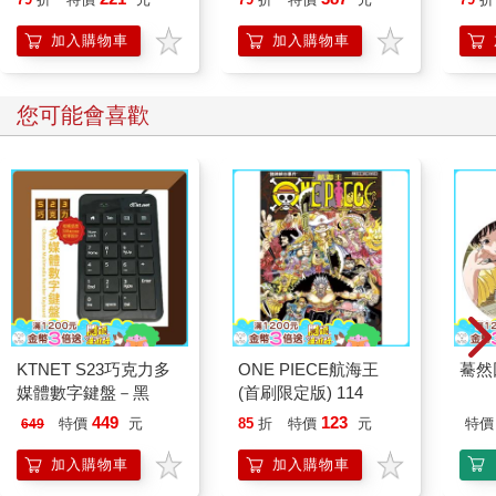
加入購物車
加入購物車
您可能會喜歡
KTNET S23巧克力多
ONE PIECE航海王
驀然
媒體數字鍵盤－黑
(首刷限定版) 114
449
123
特價
元
85
折
特價
元
特價
649
加入購物車
加入購物車