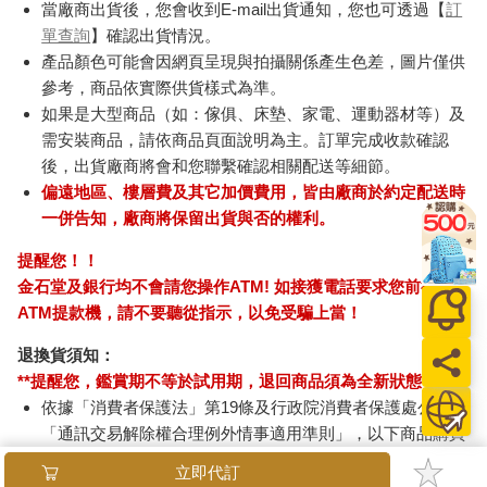
當廠商出貨後，您會收到E-mail出貨通知，您也可透過【
訂
單查詢
】確認出貨情況。
產品顏色可能會因網頁呈現與拍攝關係產生色差，圖片僅供
參考，商品依實際供貨樣式為準。
如果是大型商品（如：傢俱、床墊、家電、運動器材等）及
需安裝商品，請依商品頁面說明為主。訂單完成收款確認
後，出貨廠商將會和您聯繫確認相關配送等細節。
偏遠地區、樓層費及其它加價費用，皆由廠商於約定配送時
一併告知，廠商將保留出貨與否的權利。
提醒您！！
金石堂及銀行均不會請您操作ATM! 如接獲電話要求您前往
ATM提款機，請不要聽從指示，以免受騙上當！
退換貨須知：
**提醒您，鑑賞期不等於試用期，退回商品須為全新狀態**
依據「消費者保護法」第19條及行政院消費者保護處公告之
「通訊交易解除權合理例外情事適用準則」，以下商品購買
後，除商品本身有瑕疵外，將不提供7天的猶豫期：
立即代訂
易於腐敗、保存期限較短或解約時即將逾期。（如：生