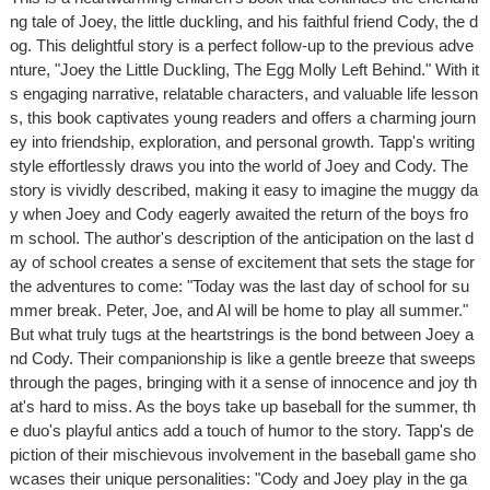
ng tale of Joey, the little duckling, and his faithful friend Cody, the d
og. This delightful story is a perfect follow-up to the previous adve
nture, "Joey the Little Duckling, The Egg Molly Left Behind." With it
s engaging narrative, relatable characters, and valuable life lesson
s, this book captivates young readers and offers a charming journ
ey into friendship, exploration, and personal growth. Tapp's writing
style effortlessly draws you into the world of Joey and Cody. The
story is vividly described, making it easy to imagine the muggy da
y when Joey and Cody eagerly awaited the return of the boys fro
m school. The author's description of the anticipation on the last d
ay of school creates a sense of excitement that sets the stage for
the adventures to come: "Today was the last day of school for su
mmer break. Peter, Joe, and Al will be home to play all summer."
But what truly tugs at the heartstrings is the bond between Joey a
nd Cody. Their companionship is like a gentle breeze that sweeps
through the pages, bringing with it a sense of innocence and joy th
at's hard to miss. As the boys take up baseball for the summer, th
e duo's playful antics add a touch of humor to the story. Tapp's de
piction of their mischievous involvement in the baseball game sho
wcases their unique personalities: "Cody and Joey play in the ga