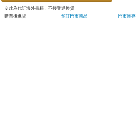
鮮食品）
※此為代訂海外書籍，不接受退換貨
依消費者要求所為之客製化給付。（客製化商品）
購買後進貨
預訂門市商品
門市庫存
報紙、期刊或雜誌。（含MOOK、外文雜誌）
經消費者拆封之影音商品或電腦軟體。
非以有形媒介提供之數位內容或一經提供即為完成之線
上服務，經消費者事先同意始提供。（如：電子書、電
子雜誌、下載版軟體、虛擬商品…等）
已拆封之個人衛生用品。（如：內衣褲、刮鬍刀、除毛
刀…等）
若非上列種類商品，均享有到貨7天的猶豫期（含例假
日）。
辦理退換貨時，商品（組合商品恕無法接受單獨退貨）必須
是您收到商品時的原始狀態（包含商品本體、配件、贈品、
保證書、所有附隨資料文件及原廠內外包裝…等），請勿直
接使用原廠包裝寄送，或於原廠包裝上黏貼紙張或書寫文
字。
退回商品若無法回復原狀，將請您負擔回復原狀所需費用，
嚴重時將影響您的退貨權益。