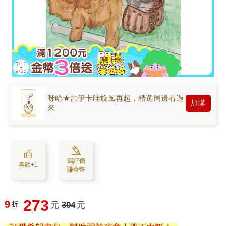
呀哈★吉伊卡哇旋風再起，精選周邊看過
加購
來
寫評價
喜歡+1
賺金幣
273
9
折
元
304
元