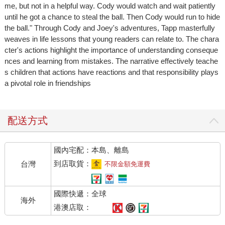
me, but not in a helpful way. Cody would watch and wait patiently
until he got a chance to steal the ball. Then Cody would run to hide
the ball." Through Cody and Joey's adventures, Tapp masterfully
weaves in life lessons that young readers can relate to. The chara
cter's actions highlight the importance of understanding conseque
nces and learning from mistakes. The narrative effectively teache
s children that actions have reactions and that responsibility plays
a pivotal role in friendships
配送方式
國內宅配：本島、離島
到店取貨：
台灣
不限金額免運費
國際快遞：全球
海外
港澳店取：