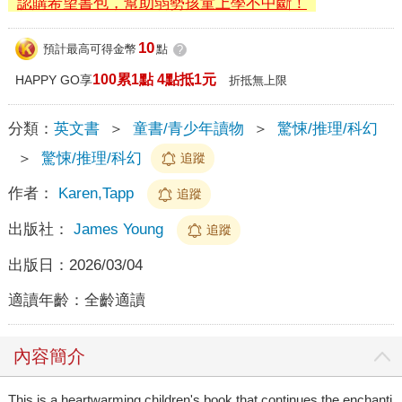
認購希望書包，幫助弱勢孩童上學不中斷！
10
預計最高可得金幣
點
?
100累1點 4點抵1元
HAPPY GO享
折抵無上限
分類：
英文書
＞
童書/青少年讀物
＞
驚悚/推理/科幻
＞
驚悚/推理/科幻
追蹤
作者：
Karen,Tapp
追蹤
出版社：
James Young
追蹤
出版日：
2026/03/04
適讀年齡：
全齡適讀
內容簡介
This is a heartwarming children's book that continues the enchanti