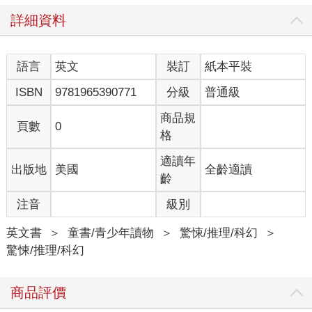
詳細資料
語言
英文
裝訂
紙本平裝
ISBN
9781965390771
分級
普通級
商品規
頁數
0
格
適讀年
出版地
美國
全齡適讀
齡
注音
級別
英文書
＞
童書/青少年讀物
＞
驚悚/推理/科幻
＞
驚悚/推理/科幻
商品評價