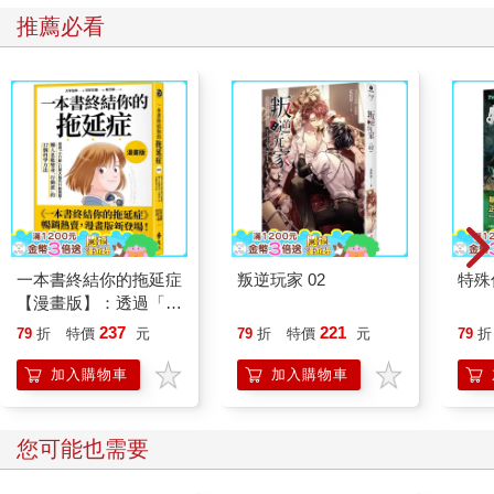
推薦必看
一本書終結你的拖延症
叛逆玩家 02
特殊傳
【漫畫版】：透過「小
行動」打開大腦的行動
237
221
79
折
特價
元
79
折
特價
元
79
折
開關，懶人也能變身
「行動派」的37個科
加入購物車
加入購物車
學方法
您可能也需要