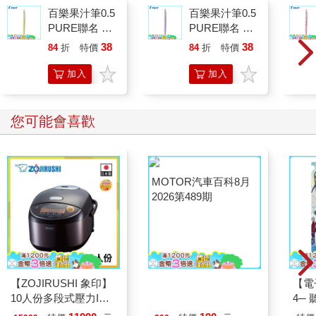
百樂果汁筆0.5
百樂果汁筆0.5
PURE聯名 檸
PURE聯名 葡
檬(限量)
萄(限量)
38
38
84
折
特價
元
84
折
特價
元
加入
加入
購物
購物
車
車
您可能會喜歡
【ZOJIRUSHI 象印】
MOTOR汽車百科8月
【電
10人份多段式壓力IH
2026第489期
4─
微電腦電子鍋(NP-
期挑