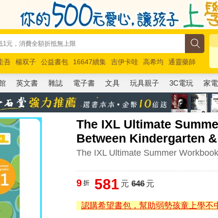
圭吾
楊双子
公益書包
16647續集
吉伊卡哇
高希均
通靈藥師
路邊攤新作
馬斯克
玩具總動員5
超慢跑
館
英文書
雜誌
電子書
文具
玩具親子
3C電玩
家
The IXL Ultimate Summ
Between Kindergarten &
The IXL Ultimate Summer Workbook
581
9
折
元
646
元
認購希望書包，幫助弱勢孩童上學不