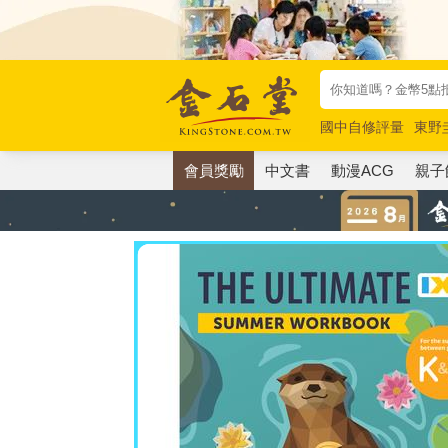
國中自修評量
東野
唯紅花綻放
奧德賽
會員獎勵
中文書
動漫ACG
親子