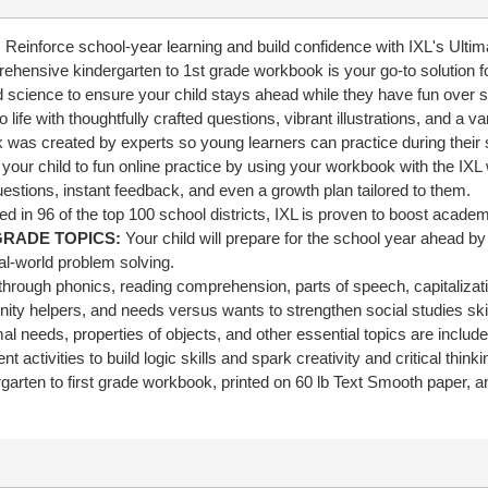
:
Reinforce school-year learning and build confidence with IXL's 
hensive kindergarten to 1st grade workbook is your go-to solution fo
nd science to ensure your child stays ahead while they have fun over
 life with thoughtfully crafted questions, vibrant illustrations, and a vari
k was created by experts so young learners can practice during the
 your child to fun online practice by using your workbook with the IXL
questions, instant feedback, and even a growth plan tailored to them.
ed in 96 of the top 100 school districts, IXL is proven to boost acad
GRADE TOPICS:
Your child will prepare for the school year ahead b
eal-world problem solving.
through phonics, reading comprehension, parts of speech, capitalizat
ty helpers, and needs versus wants to strengthen social studies skil
mal needs, properties of objects, and other essential topics are includ
activities to build logic skills and spark creativity and critical thin
garten to first grade workbook, printed on 60 lb Text Smooth paper, an