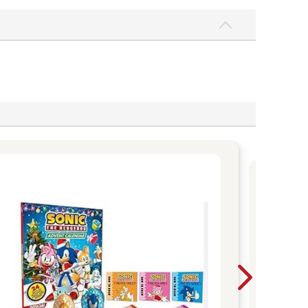
父
爸媽
子最
書 