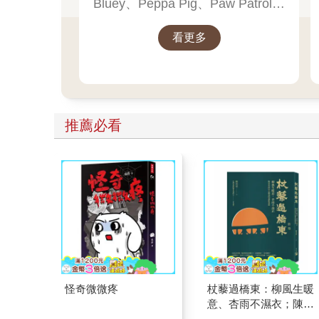
Bluey、Peppa Pig、Paw Patrol、
迪士尼、尋找威力等經典角色的
看更多
聖誕繪本與倒數日曆， 從閱讀、
貼紙、著色到迷宮遊戲，陪孩子
一起倒數歡樂的 25 天。 打開每一
頁、每一扇小門，都是滿滿的驚
喜與節慶溫度， Read it, Play it,
推薦必看
Feel the Christmas Magic！ 即日
起~2026/1/5參展商品好康79折~~
怪奇微微疼
杖藜過橋東：柳風生暖
意、杏雨不濕衣；陳亮
恭談以心轉境的適齡漫