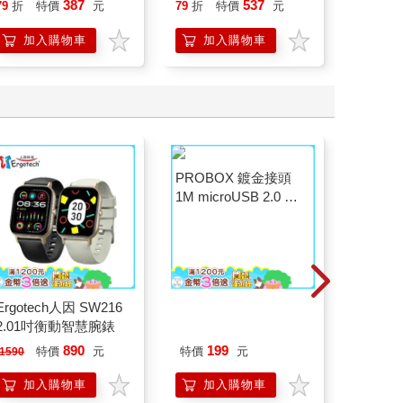
387
537
79
折
特價
元
79
折
特價
元
79
折
加入購物車
加入購物車
加
Ergotech人因 SW216
PROBOX 鍍金接頭
MARIE
2.01吋衡動智慧腕錶
1M microUSB 2.0 傳
佳人08月
輸線－黑
890
199
特價
元
特價
元
特
1590
220
加入購物車
加入購物車
加