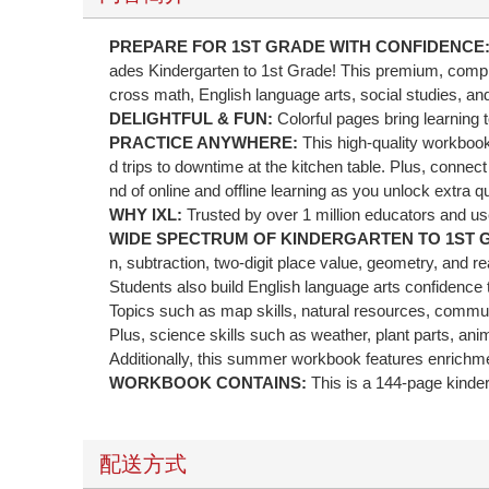
PREPARE FOR 1ST GRADE WITH CONFIDENCE
ades Kindergarten to 1st Grade! This premium, compre
cross math, English language arts, social studies, a
DELIGHTFUL & FUN:
Colorful pages bring learning to
PRACTICE ANYWHERE:
This high-quality workboo
d trips to downtime at the kitchen table. Plus, connect
nd of online and offline learning as you unlock extra 
WHY IXL:
Trusted by over 1 million educators and us
WIDE SPECTRUM OF KINDERGARTEN TO 1ST 
n, subtraction, two-digit place value, geometry, and r
Students also build English language arts confidence 
Topics such as map skills, natural resources, communi
Plus, science skills such as weather, plant parts, ani
Additionally, this summer workbook features enrichment 
WORKBOOK CONTAINS:
This is a 144-page kinder
配送方式