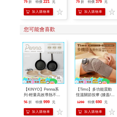
221
379
79
折
特價
元
79
折
特價
元
想
加入購物車
加入購物車
您可能會喜歡
【KINYO】Penna系
【Timo】多功能震動
列-輕量高效導熱不沾
恆溫關節按摩 (膝蓋/
平煎鍋30cm
肩/手肘通用) 無線充電
999
690
56
折
特價
元
特價
元
1290
加熱護膝 智能震動護
膝熱敷 【單入組】
加入購物車
加入購物車