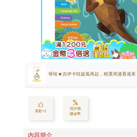
呀哈★吉伊卡哇旋風再起，精選周邊看過來
寫評價
喜歡+1
賺金幣
內容簡介