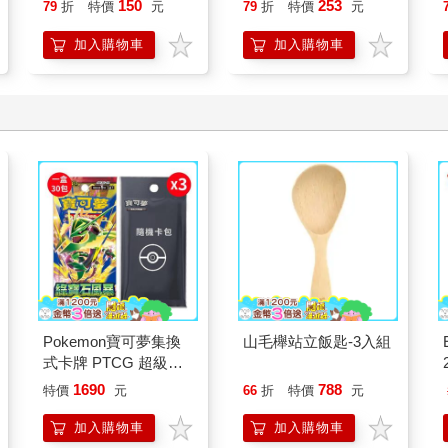
150
253
79
折
特價
元
79
折
特價
元
加入購物車
加入購物車
Pokemon寶可夢集換
山毛櫸站立飯匙-3入組
式卡牌 PTCG 超級進
化 擴充包 綠寶石風暴
1690
788
特價
元
66
折
特價
元
（+隨機彈3包）
加入購物車
加入購物車