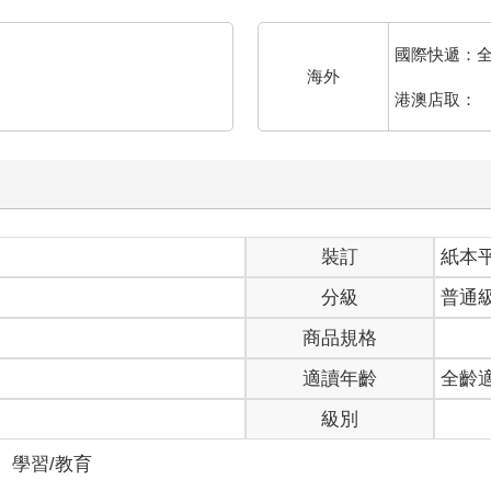
國際快遞：
海外
港澳店取：
裝訂
紙本
分級
普通
商品規格
適讀年齡
全齡
級別
＞
學習/教育