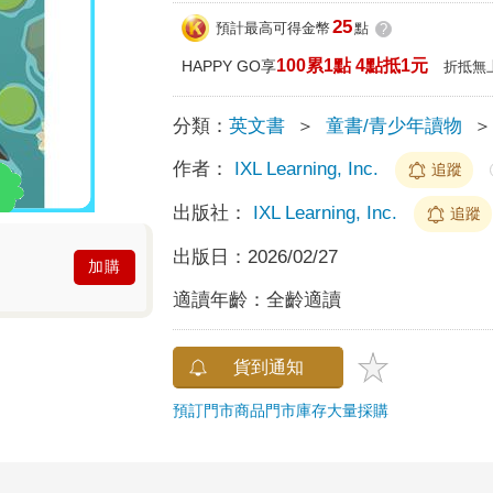
25
預計最高可得金幣
點
?
100累1點 4點抵1元
HAPPY GO享
折抵無
分類：
英文書
＞
童書/青少年讀物
＞
作者：
IXL Learning, Inc.
追蹤
出版社：
IXL Learning, Inc.
追蹤
出版日：
2026/02/27
加購
適讀年齡：
全齡適讀
貨到通知
預訂門市商品
門市庫存
大量採購