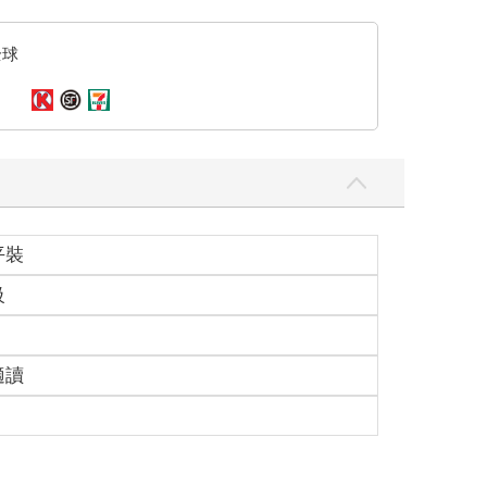
全球
平裝
級
適讀