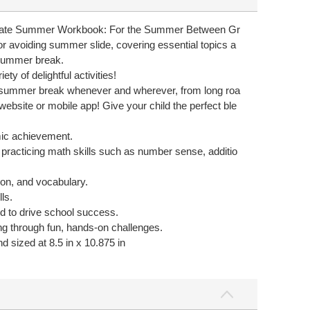
Ultimate Summer Workbook: For the Summer Between Gr
r avoiding summer slide, covering essential topics a
 summer break.
ety of delightful activities!
ir summer break whenever and wherever, from long roa
 website or mobile app! Give your child the perfect ble
emic achievement.
y practicing math skills such as number sense, additio
ion, and vocabulary.
ls.
ed to drive school success.
king through fun, hands-on challenges.
d sized at 8.5 in x 10.875 in