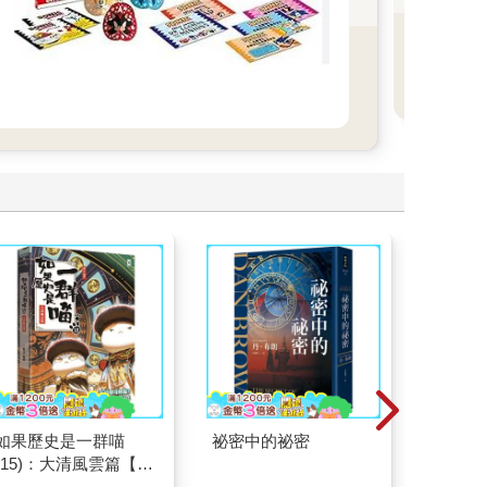
鬆：
鬆進
如果歷史是一群喵
祕密中的祕密
刪掉容
(15)：大清風雲篇【萌
貓漫畫學歷史】