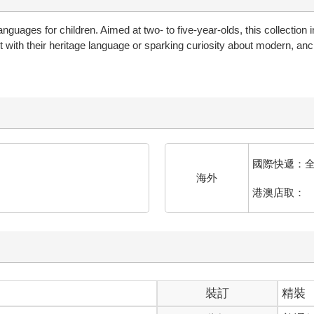
anguages for children. Aimed at two- to five-year-olds, this collectio
with their heritage language or sparking curiosity about modern, ancien
國際快遞：
海外
港澳店取：
裝訂
精裝