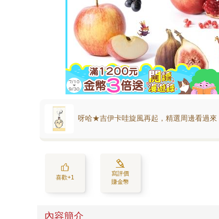
呀哈★吉伊卡哇旋風再起，精選周邊看過來
寫評價
喜歡+1
賺金幣
內容簡介