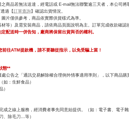
商品若無法送達，經電話或 E-mail無法聯繫逾三天者，本公司
可透過【
訂單查詢
】確認出貨情況。
，圖片僅供參考，商品依實際供貨樣式為準。
器材等）及需安裝商品，請依商品頁面說明為主。訂單完成收款確認
約定配送時一併告知，廠商將保留出貨與否的權利。
求您前往ATM提款機，請不要聽從指示，以免受騙上當！
態**
護處公告之「通訊交易解除權合理例外情事適用準則」，以下商品購
（如：生鮮食品）
品）
完成之線上服務，經消費者事先同意始提供。（如：電子書、電子雜
刀、除毛刀…等）
例假日）。