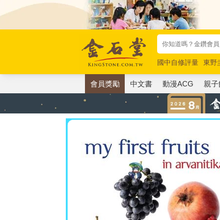
國中自修評量
東野
唯紅花綻放
奧德賽
會員獎勵
中文書
動漫ACG
親子