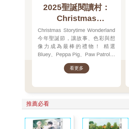
2025聖誕閱讀村：
Christmas
Storytime
Christmas Storytime Wonderland
今年聖誕節，讓故事、色彩與想
Wonderland
像力成為最棒的禮物！ 精選
Bluey、Peppa Pig、Paw Patrol、
迪士尼、尋找威力等經典角色的
看更多
聖誕繪本與倒數日曆， 從閱讀、
貼紙、著色到迷宮遊戲，陪孩子
一起倒數歡樂的 25 天。 打開每一
頁、每一扇小門，都是滿滿的驚
喜與節慶溫度， Read it, Play it,
推薦必看
Feel the Christmas Magic！ 即日
起~2026/1/5參展商品好康79折~~