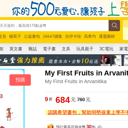
圭吾
楊双子
公益書包
16647續集
吉伊卡哇
高希均
通靈藥師
路邊攤新作
馬斯克
玩具總動員5
超慢跑
館
英文書
雜誌
電子書
文具
玩具親子
3C電玩
家
My First Fruits in Arvani
預購
My First Fruits in Arvanitika
684
9
折
元
760
元
認購希望書包，幫助弱勢孩童上學不
30
預計最高可得金幣
點
?