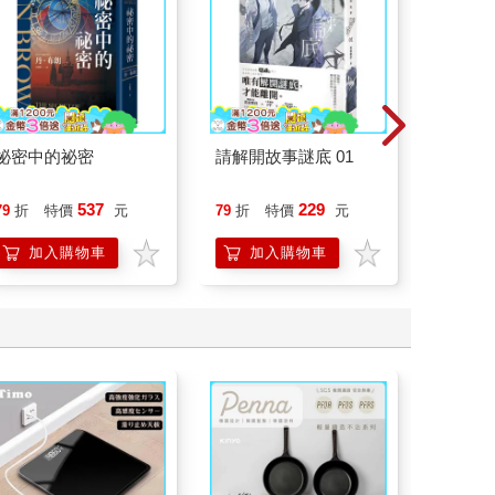
祕密中的祕密
請解開故事謎底 01
一本書
【漫畫
行動」
537
229
79
折
特價
元
79
折
特價
元
79
折
開關，
「行動
加入購物車
加入購物車
加
學方法