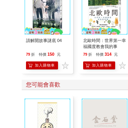
請解開故事謎底 04
北歐時間：世界第一幸
福國度教會我的事
150
314
79
折
特價
元
79
折
特價
元
加入購物車
加入購物車
您可能會喜歡