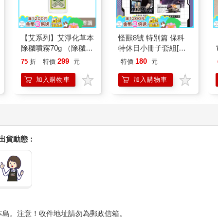
【艾系列】艾淨化草本
怪獸8號 特別篇 保科
除穢噴霧70g （除穢/
特休日小冊子套組[限
平安/淨化/艾草/芙蓉/
加購]
299
180
75
折
特價
元
特價
元
抹草） 此為單瓶賣場
另有多瓶組優惠賣場
加入購物車
加入購物車
握出貨動態：
本島。注意！收件地址請勿為郵政信箱。