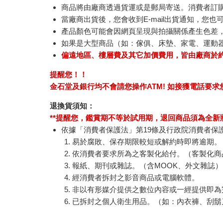
商品將由廠商透過貨運或是郵局寄送。消費者訂購之
當廠商出貨後，您會收到E-mail出貨通知，您也
產品顏色可能會因網頁呈現與拍攝關係產生色差
如果是大型商品（如：傢俱、床墊、家電、運動
偏遠地區、樓層費及其它加價費用，皆由廠商於
提醒您！！
金石堂及銀行均不會請您操作ATM! 如接獲電話要
退換貨須知：
**提醒您，鑑賞期不等於試用期，退回商品須為全新狀
依據「消費者保護法」第19條及行政院消費者保
易於腐敗、保存期限較短或解約時即將逾期。
依消費者要求所為之客製化給付。（客製化商
報紙、期刊或雜誌。（含MOOK、外文雜誌）
經消費者拆封之影音商品或電腦軟體。
非以有形媒介提供之數位內容或一經提供即為
已拆封之個人衛生用品。（如：內衣褲、刮鬍
若非上列種類商品，均享有到貨7天的猶豫期（含