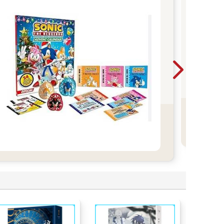
花
趣
日
溫
趣
分
奇
讀
春
的閱