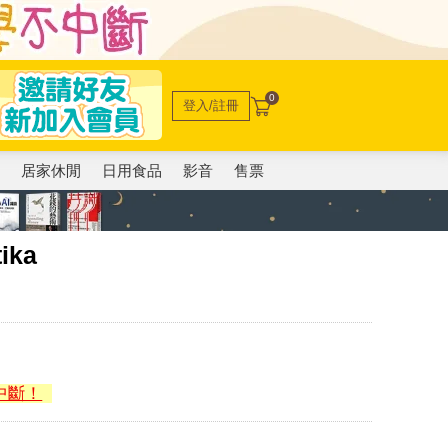
0
登入/註冊
電
居家休閒
日用食品
影音
售票
tika
中斷！