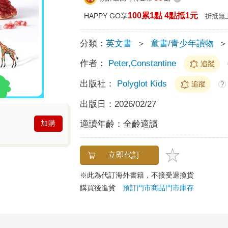
100累1點 4點抵1元
HAPPY GO享
折抵無
分類：
英文書
＞
童書/青少年讀物
＞
作者：
Peter,Constantine
追蹤
出版社：
Polyglot Kids
追蹤
?
出版日：
2026/02/27
適讀年齡：
全齡適讀
加購
立即代訂
※此為代訂海外書籍，不接受退換貨
購買後進貨
預訂門市商品
門市庫存