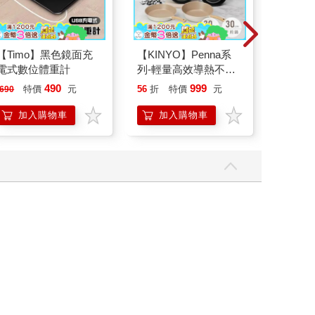
【Timo】黑色鏡面充
【KINYO】Penna系
【PU
電式數位體重計
列-輕量高效導熱不沾
3.0 p
平煎鍋30cm
黑 全
490
999
特價
元
56
折
特價
元
95
折
690
加入購物車
加入購物車
加