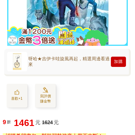
呀哈★吉伊卡哇旋風再起，精選周邊看過
加購
來
寫評價
喜歡+1
賺金幣
1461
9
折
元
1624
元