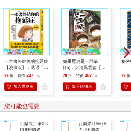
一本書終結你的拖延症
如果歷史是一群喵
祕密
【漫畫版】：透過「小
(15)：大清風雲篇【萌
行動」打開大腦的行動
貓漫畫學歷史】
237
387
79
折
特價
元
79
折
特價
元
79
折
開關，懶人也能變身
「行動派」的37個科
加入購物車
加入購物車
學方法
您可能也需要
百樂果汁筆0.5
百樂果汁筆0.5
PURE聯名 麝
PURE聯名 檸