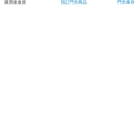
依消費者要求所為之客製化給付。（客製化商品）
購買後進貨
預訂門市商品
門市庫存
報紙、期刊或雜誌。（含MOOK、外文雜誌）
經消費者拆封之影音商品或電腦軟體。
非以有形媒介提供之數位內容或一經提供即為完成之線
上服務，經消費者事先同意始提供。（如：電子書、電
子雜誌、下載版軟體、虛擬商品…等）
已拆封之個人衛生用品。（如：內衣褲、刮鬍刀、除毛
刀…等）
若非上列種類商品，均享有到貨7天的猶豫期（含例假
日）。
辦理退換貨時，商品（組合商品恕無法接受單獨退貨）必須
是您收到商品時的原始狀態（包含商品本體、配件、贈品、
保證書、所有附隨資料文件及原廠內外包裝…等），請勿直
接使用原廠包裝寄送，或於原廠包裝上黏貼紙張或書寫文
字。
退回商品若無法回復原狀，將請您負擔回復原狀所需費用，
嚴重時將影響您的退貨權益。