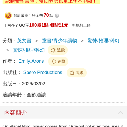
認購希望書包，幫助弱勢孩童上學不中斷！
70
預計最高可得金幣
點
?
100累1點 4點抵1元
HAPPY GO享
折抵無上限
分類：
英文書
＞
童書/青少年讀物
＞
驚悚/推理/科幻
＞
驚悚/推理/科幻
追蹤
作者：
Emily,Arons
追蹤
出版社：
Spero Productions
追蹤
出版日：
2026/03/02
適讀年齡：
全齡適讀
內容簡介
On Planet Miro, power comes from Orra-but not everyone uses it