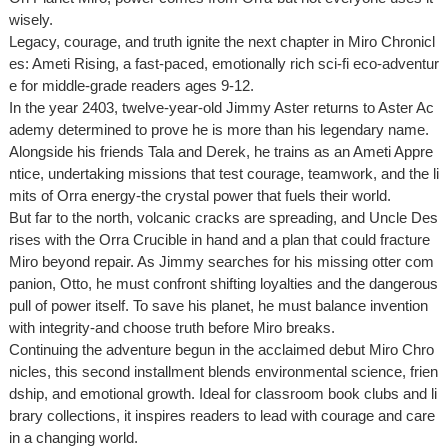
wisely.
Legacy, courage, and truth ignite the next chapter in Miro Chronicl
es: Ameti Rising, a fast-paced, emotionally rich sci-fi eco-adventur
e for middle-grade readers ages 9-12.
In the year 2403, twelve-year-old Jimmy Aster returns to Aster Ac
ademy determined to prove he is more than his legendary name.
Alongside his friends Tala and Derek, he trains as an Ameti Appre
ntice, undertaking missions that test courage, teamwork, and the li
mits of Orra energy-the crystal power that fuels their world.
But far to the north, volcanic cracks are spreading, and Uncle Des
rises with the Orra Crucible in hand and a plan that could fracture
Miro beyond repair. As Jimmy searches for his missing otter com
panion, Otto, he must confront shifting loyalties and the dangerous
pull of power itself. To save his planet, he must balance invention
with integrity-and choose truth before Miro breaks.
Continuing the adventure begun in the acclaimed debut Miro Chro
nicles, this second installment blends environmental science, frien
dship, and emotional growth. Ideal for classroom book clubs and li
brary collections, it inspires readers to lead with courage and care
in a changing world.