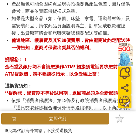
產品顏色可能會因網頁呈現與拍攝關係產生色差，圖片僅供
參考，商品依實際供貨樣式為準。
如果是大型商品（如：傢俱、床墊、家電、運動器材等）及
需安裝商品，請依商品頁面說明為主。訂單完成收款確認
後，出貨廠商將會和您聯繫確認相關配送等細節。
偏遠地區、樓層費及其它加價費用，皆由廠商於約定配送時
一併告知，廠商將保留出貨與否的權利。
提醒您！！
金石堂及銀行均不會請您操作ATM! 如接獲電話要求您前往
ATM提款機，請不要聽從指示，以免受騙上當！
退換貨須知：
**提醒您，鑑賞期不等於試用期，退回商品須為全新狀態**
依據「消費者保護法」第19條及行政院消費者保護處公告之
「通訊交易解除權合理例外情事適用準則」，以下商品購買
後，除商品本身有瑕疵外，將不提供7天的猶豫期：
立即代訂
易於腐敗、保存期限較短或解約時即將逾期。（如：生
鮮食品）
※此為代訂海外書籍，不接受退換貨