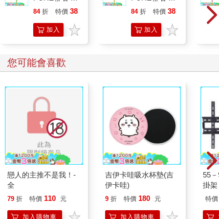
香葡萄(限量)
檬(限量)
38
38
84
折
特價
元
84
折
特價
元
加入
加入
購物
購物
車
車
您可能會喜歡
戀人的主推不是我！-
吉伊卡哇吸水杯墊(吉
55
全
伊卡哇)
掛架 
110
180
79
折
特價
元
9
折
特價
元
特價
加入購物車
加入購物車