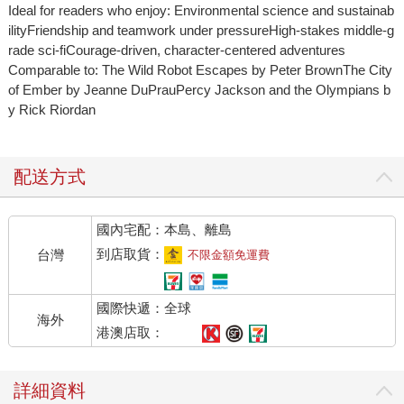
Ideal for readers who enjoy: Environmental science and sustainab
ilityFriendship and teamwork under pressureHigh-stakes middle-g
rade sci-fiCourage-driven, character-centered adventures
Comparable to: The Wild Robot Escapes by Peter BrownThe City
of Ember by Jeanne DuPrauPercy Jackson and the Olympians b
y Rick Riordan
配送方式
國內宅配：本島、離島
到店取貨：
台灣
不限金額免運費
國際快遞：全球
海外
港澳店取：
詳細資料