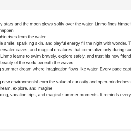
y stars and the moon glows softly over the water, Linmo finds himself 
 happen.
phin rises from the water.
e smile, sparkling skin, and playful energy fill the night with wonde
nderwater caves, and magical creatures that come alive only during s
s. Linmo learns to swim bravely, explore safely, and trust his new fri
 beauty of the world beneath the waves.
ng summer dream where imagination flows like water. Every page captu
ing new environmentsLearn the value of curiosity and open-mindedness
 dream, explore, and imagine
ng, vacation trips, and magical summer moments. It reminds every chil