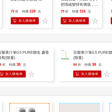
把情緒變得有價值，跟
誰都能自在相處
229
316
79
折
特價
元
79
折
特價
元
加入購物車
加入購物車
百樂果汁筆0.5 PURE聯名 麝香
百樂果汁筆0.5 PURE
葡萄(限量)
(限量)
38
38
4
折
特價
元
84
折
特價
元
加入購物車
加入購物車