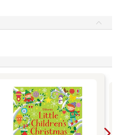
父
爸媽
子最