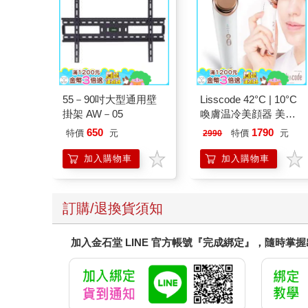
55－90吋大型通用壁
Lisscode 42°C | 10°C
掛架 AW－05
喚膚温冷美顔器 美膚
儀
650
1790
特價
元
特價
元
2990
加入購物車
加入購物車
訂購/退換貨須知
加入金石堂 LINE 官方帳號『完成綁定』，隨時掌