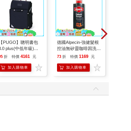
【PUGO】聰明書包
德國Alpecin-強健髮根
SKB G
3.0 plus(中低年級)酷
控油無矽靈咖啡因洗髮
版)隨
黑 全新進化玩美上市
凝露375ml/瓶-C1強健
4161
1169
95
折
特價
元
73
折
特價
元
92
折
髮根(護髮洗髮精/男士
調理頭皮洗髮液/0矽靈
加入購物車
加入購物車
加
滋潤洗頭髮水/一般髮
質適用)