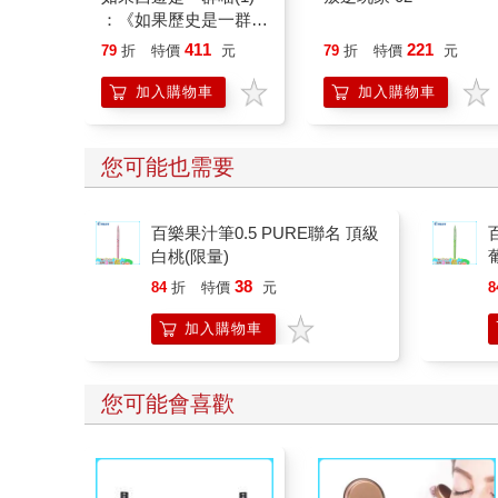
：《如果歷史是一群
喵》作者最新力作，附
411
221
79
折
特價
元
79
折
特價
元
【首卷特典】拉頁
加入購物車
加入購物車
您可能也需要
百樂果汁筆0.5 PURE聯名 頂級
白桃(限量)
38
84
折
特價
元
8
加入購物車
您可能會喜歡