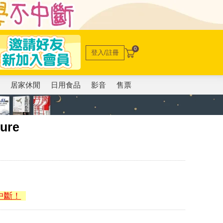
0
登入/註冊
電
居家休閒
日用食品
影音
售票
ure
中斷！