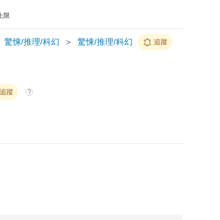
上限
驚悚/推理/科幻
＞
驚悚/推理/科幻
追蹤
追蹤
?