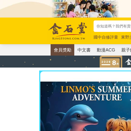
國中自修評量
東野
唯紅花綻放
奧德賽
會員獎勵
中文書
動漫ACG
親子