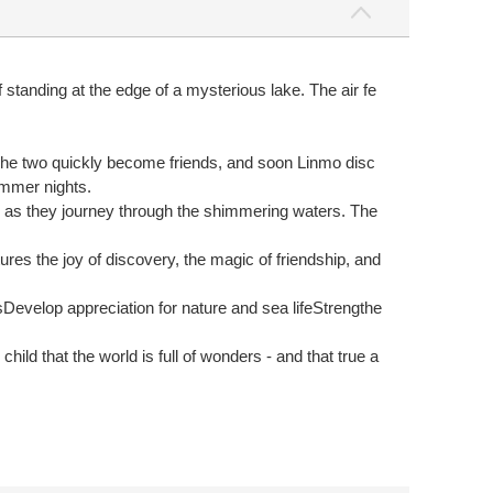
standing at the edge of a mysterious lake. The air fe
r. The two quickly become friends, and soon Linmo disc
ummer nights.
end as they journey through the shimmering waters. The
res the joy of discovery, the magic of friendship, and
Develop appreciation for nature and sea lifeStrengthe
d that the world is full of wonders - and that true a