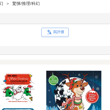
幻
＞
驚悚/推理/科幻
寫評價