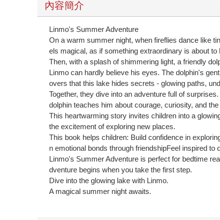
內容簡介
Linmo's Summer Adventure
On a warm summer night, when fireflies dance like tin
els magical, as if something extraordinary is about to
Then, with a splash of shimmering light, a friendly dol
Linmo can hardly believe his eyes. The dolphin's gentl
overs that this lake hides secrets - glowing paths, u
Together, they dive into an adventure full of surprise
dolphin teaches him about courage, curiosity, and the
This heartwarming story invites children into a glowi
the excitement of exploring new places.
This book helps children: Build confidence in explor
n emotional bonds through friendshipFeel inspired to
Linmo's Summer Adventure is perfect for bedtime readi
dventure begins when you take the first step.
Dive into the glowing lake with Linmo.
A magical summer night awaits.