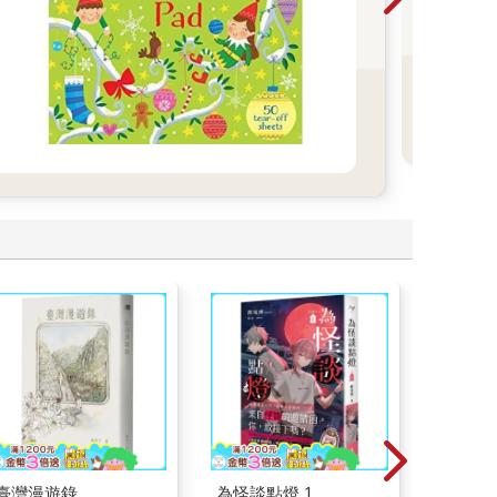
書 
鬆：
鬆進
臺灣漫遊錄
為怪談點燈 1
杖藜過