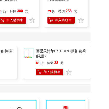
意、杏
恭談以
300
253
79
折
特價
元
79
折
特價
元
79
折
想
加入購物車
加入購物車
加
聯名 檸檬
百樂果汁筆0.5 PURE聯名 葡萄
(限量)
38
84
折
特價
元
加入購物車