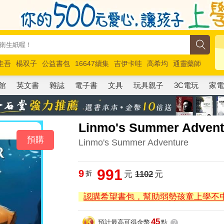
圭吾
楊双子
公益書包
16647續集
吉伊卡哇
高希均
通靈藥師
路邊攤新作
馬斯克
玩具總動員5
超慢跑
館
英文書
雜誌
電子書
文具
玩具親子
3C電玩
家
Linmo's Summer Advent
預購
Linmo's Summer Adventure
991
9
折
元
1102
元
認購希望書包，幫助弱勢孩童上學不
45
預計最高可得金幣
點
?