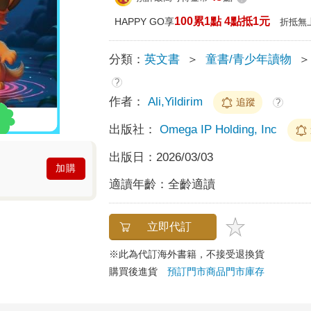
100累1點 4點抵1元
HAPPY GO享
折抵無
分類：
英文書
＞
童書/青少年讀物
＞
?
作者：
Ali,Yildirim
追蹤
?
出版社：
Omega IP Holding, Inc
出版日：
2026/03/03
加購
適讀年齡：
全齡適讀
立即代訂
※此為代訂海外書籍，不接受退換貨
購買後進貨
預訂門市商品
門市庫存