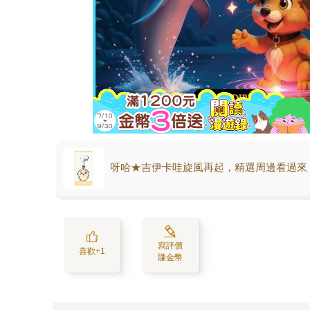
呀哈★吉伊卡哇旋風再起，精選周邊看過來
寫評價
喜歡+1
賺金幣