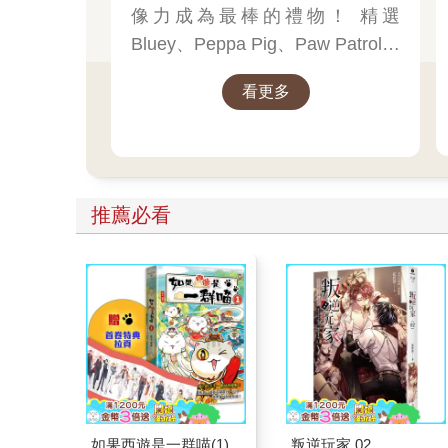
像力成為最棒的禮物！ 精選
Bluey、Peppa Pig、Paw Patrol、
迪士尼、尋找威力等經典角色的
看更多
聖誕繪本與倒數日曆， 從閱讀、
貼紙、著色到迷宮遊戲，陪孩子
一起倒數歡樂的 25 天。 打開每一
頁、每一扇小門，都是滿滿的驚
喜與節慶溫度， Read it, Play it,
推薦必看
Feel the Christmas Magic！ 即日
起~2026/1/5參展商品好康79折~~
如果西遊是一群喵(1)
叛逆玩家 02