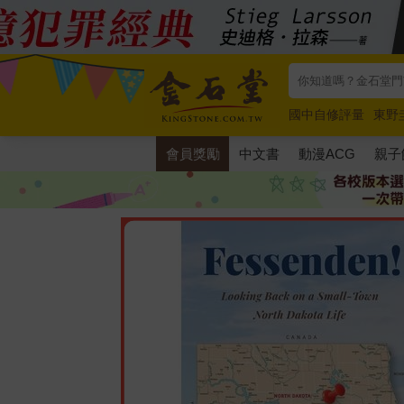
國中自修評量
東野
唯紅花綻放
奧德賽
會員獎勵
中文書
動漫ACG
親子