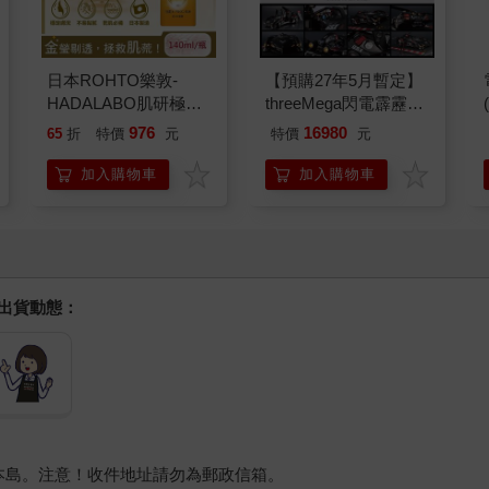
日本ROHTO樂敦-
【預購27年5月暫定】
HADALABO肌研極潤
threeMega閃電霹靂車
金緻7重玻尿酸高效保
VA Hi-SPEC UNITED
976
16980
65
折
特價
元
特價
元
濕潤澤特濃精華乳液
阿斯拉 G.S.X RS
140ml/金瓶(Premium
SIREN 黑色限定
加入購物車
加入購物車
臉部肌膚護理乳霜,素
顏保養乾肌水凝乳)
握出貨動態：
本島。注意！收件地址請勿為郵政信箱。