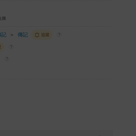
上限
傳記
＞
傳記
追蹤
?
蹤
?
?