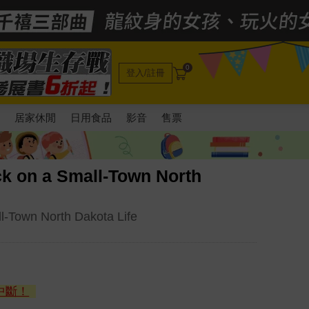
0
登入/註冊
電
居家休閒
日用食品
影音
售票
k on a Small-Town North
l-Town North Dakota Life
中斷！