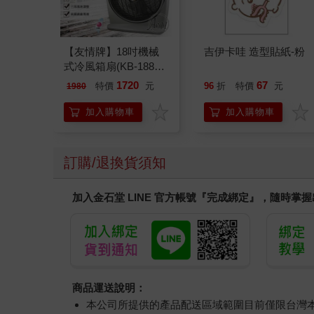
【友情牌】18吋機械
吉伊卡哇 造型貼紙-粉
式冷風箱扇(KB-1881
按鍵在上方)
1720
67
特價
元
96
折
特價
元
1980
加入購物車
加入購物車
訂購/退換貨須知
加入金石堂 LINE 官方帳號『完成綁定』，隨時掌
商品運送說明：
本公司所提供的產品配送區域範圍目前僅限台灣