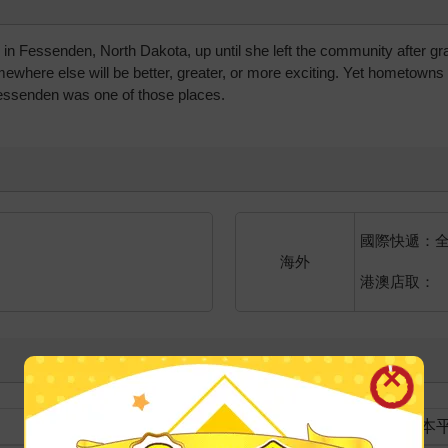
e in Fessenden, North Dakota, up until she left the community after g
omewhere else will be better, greater, or more exciting. Yet hometown
Fessenden was one of those places.
國際快遞：
海外
港澳店取：
裝訂
紙本