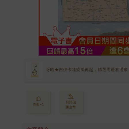
呀哈★吉伊卡哇旋風再起，精選周邊看過來
寫評價
喜歡+1
賺金幣