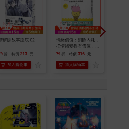
請解開故事謎底 02
情緒價值：消除內耗，
北歐時
把情緒變得有價值，跟
福國度
誰都能自在相處
213
316
79
折
特價
元
79
折
特價
元
79
折
加入購物車
加入購物車
加