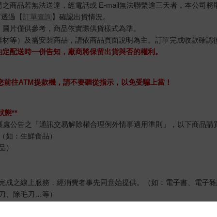
商品若無法送達，經電話或 E-mail無法聯繫逾三天者，本公司
可透過【
訂單查詢
】確認出貨情況。
，圖片僅供參考，商品依實際供貨樣式為準。
器材等）及需安裝商品，請依商品頁面說明為主。訂單完成收款確認
約定配送時一併告知，廠商將保留出貨與否的權利。
求您前往ATM提款機，請不要聽從指示，以免受騙上當！
態**
護處公告之「通訊交易解除權合理例外情事適用準則」，以下商品購
（如：生鮮食品）
品）
完成之線上服務，經消費者事先同意始提供。（如：電子書、電子雜
刀、除毛刀…等）
例假日）。