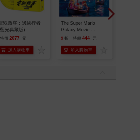
電馭叛客：邊緣行者
The Super Mario
蝦米與
(藍光典藏版)
Galaxy Movie:
口罩（
Peach`s Birthday
2077
444
35
特價
元
9
折
特價
元
特價
Surprise: The Super
Mario Galaxy Movie
加入購物車
加入購物車
加
Storybook