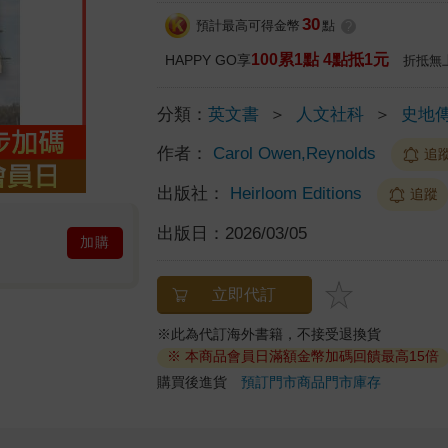
30
預計最高可得金幣
點
?
100累1點 4點抵1元
HAPPY GO享
折抵無
分類：
英文書
＞
人文社科
＞
史地
作者：
Carol Owen,Reynolds
追
出版社：
Heirloom Editions
追蹤
出版日：
2026/03/05
加購
立即代訂
※此為代訂海外書籍，不接受退換貨
※ 本商品會員日滿額金幣加碼回饋最高15倍
購買後進貨
預訂門市商品
門市庫存