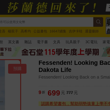
圭吾
楊双子
高希均
公益書包
16647續集
吉伊卡哇
通靈藥師
路邊攤新作
馬斯克
玩具總動員5
超慢跑
館
英文書
雜誌
電子書
文具
玩具親子
3C電玩
家
Fessenden! Looking Bac
預購
Dakota Life
Fessenden! Looking Back on a Smal
699
9
折
元
777
元
認購希望書包，幫助弱勢孩童上學不