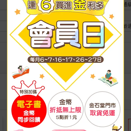
分級
普通
商品規格
適讀年齡
全齡
級別
寫評價