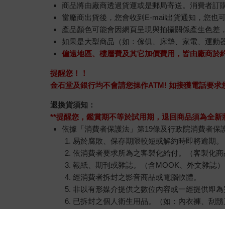
商品將由廠商透過貨運或是郵局寄送。消費者訂購之
當廠商出貨後，您會收到E-mail出貨通知，您也
產品顏色可能會因網頁呈現與拍攝關係產生色差
如果是大型商品（如：傢俱、床墊、家電、運動
偏遠地區、樓層費及其它加價費用，皆由廠商於
提醒您！！
金石堂及銀行均不會請您操作ATM! 如接獲電話要
退換貨須知：
**提醒您，鑑賞期不等於試用期，退回商品須為全新狀
依據「消費者保護法」第19條及行政院消費者保
易於腐敗、保存期限較短或解約時即將逾期。
依消費者要求所為之客製化給付。（客製化商
報紙、期刊或雜誌。（含MOOK、外文雜誌）
經消費者拆封之影音商品或電腦軟體。
非以有形媒介提供之數位內容或一經提供即為
已拆封之個人衛生用品。（如：內衣褲、刮鬍
若非上列種類商品，均享有到貨7天的猶豫期（含