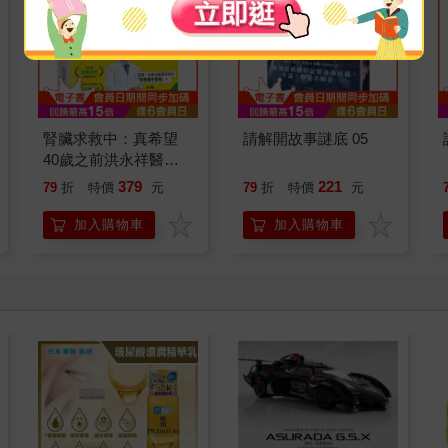
腎臟求救中：真希望
請解開故事謎底 05
40歲之前洪永祥醫師
就告訴我這些事
379
221
79
折
特價
元
79
折
特價
元
加入購物車
加入購物車