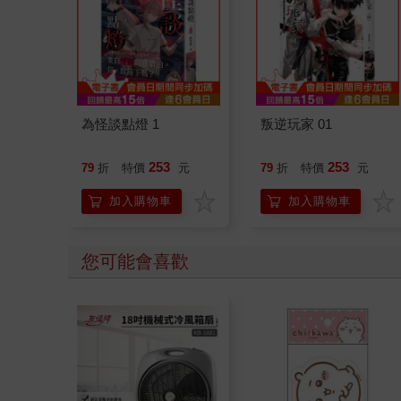
為怪談點燈 1
叛逆玩家 01
253
253
79
折
特價
元
79
折
特價
元
加入購物車
加入購物車
您可能會喜歡