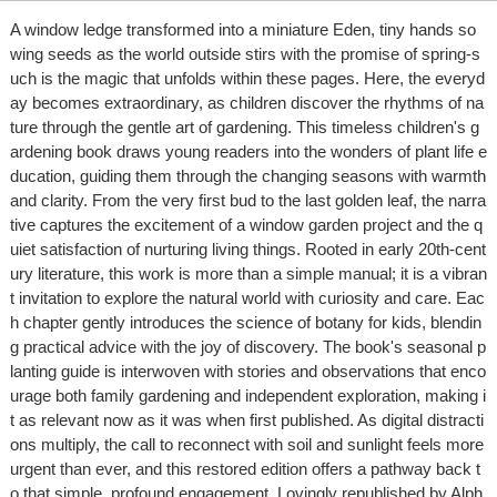
A window ledge transformed into a miniature Eden, tiny hands so
wing seeds as the world outside stirs with the promise of spring-s
uch is the magic that unfolds within these pages. Here, the everyd
ay becomes extraordinary, as children discover the rhythms of na
ture through the gentle art of gardening. This timeless children's g
ardening book draws young readers into the wonders of plant life e
ducation, guiding them through the changing seasons with warmth
and clarity. From the very first bud to the last golden leaf, the narra
tive captures the excitement of a window garden project and the q
uiet satisfaction of nurturing living things. Rooted in early 20th-cent
ury literature, this work is more than a simple manual; it is a vibran
t invitation to explore the natural world with curiosity and care. Eac
h chapter gently introduces the science of botany for kids, blendin
g practical advice with the joy of discovery. The book's seasonal p
lanting guide is interwoven with stories and observations that enco
urage both family gardening and independent exploration, making i
t as relevant now as it was when first published. As digital distracti
ons multiply, the call to reconnect with soil and sunlight feels more
urgent than ever, and this restored edition offers a pathway back t
o that simple, profound engagement. Lovingly republished by Alph