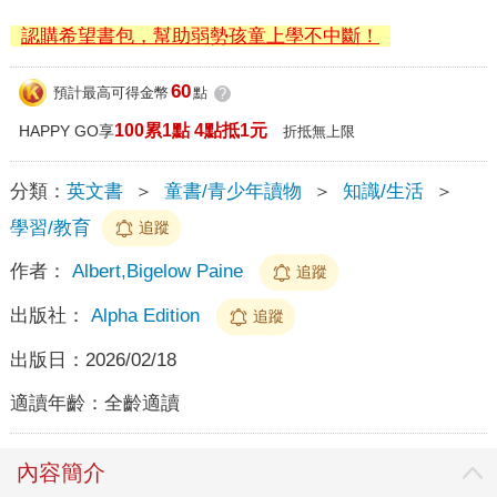
認購希望書包，幫助弱勢孩童上學不中斷！
60
預計最高可得金幣
點
?
100累1點 4點抵1元
HAPPY GO享
折抵無上限
分類：
英文書
＞
童書/青少年讀物
＞
知識/生活
＞
學習/教育
追蹤
作者：
Albert,Bigelow Paine
追蹤
出版社：
Alpha Edition
追蹤
出版日：
2026/02/18
適讀年齡：
全齡適讀
內容簡介