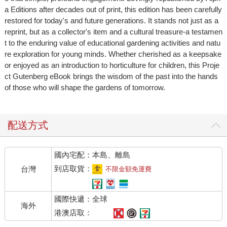
a Editions after decades out of print, this edition has been carefully
restored for today's and future generations. It stands not just as a
reprint, but as a collector's item and a cultural treasure-a testamen
t to the enduring value of educational gardening activities and natu
re exploration for young minds. Whether cherished as a keepsake
or enjoyed as an introduction to horticulture for children, this Proje
ct Gutenberg eBook brings the wisdom of the past into the hands
of those who will shape the gardens of tomorrow.
配送方式
國內宅配：本島、離島
到店取貨：
台灣
不限金額免運費
國際快遞：全球
海外
港澳店取：