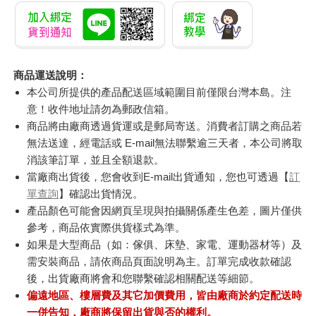
商品運送說明：
本公司所提供的產品配送區域範圍目前僅限台灣本島。注
意！收件地址請勿為郵政信箱。
商品將由廠商透過貨運或是郵局寄送。消費者訂購之商品若
無法送達，經電話或 E-mail無法聯繫逾三天者，本公司將取
消該筆訂單，並且全額退款。
當廠商出貨後，您會收到E-mail出貨通知，您也可透過【
訂
單查詢
】確認出貨情況。
產品顏色可能會因網頁呈現與拍攝關係產生色差，圖片僅供
參考，商品依實際供貨樣式為準。
如果是大型商品（如：傢俱、床墊、家電、運動器材等）及
需安裝商品，請依商品頁面說明為主。訂單完成收款確認
後，出貨廠商將會和您聯繫確認相關配送等細節。
偏遠地區、樓層費及其它加價費用，皆由廠商於約定配送時
一併告知，廠商將保留出貨與否的權利。