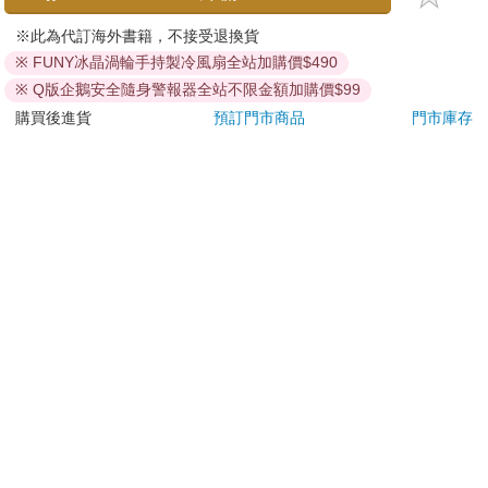
刀…等）
若非上列種類商品，均享有到貨7天的猶豫期（含例假
※此為代訂海外書籍，不接受退換貨
日）。
※ FUNY冰晶渦輪手持製冷風扇全站加購價$490
辦理退換貨時，商品（組合商品恕無法接受單獨退貨）必須
※ Q版企鵝安全隨身警報器全站不限金額加購價$99
是您收到商品時的原始狀態（包含商品本體、配件、贈品、
購買後進貨
預訂門市商品
門市庫存
保證書、所有附隨資料文件及原廠內外包裝…等），請勿直
接使用原廠包裝寄送，或於原廠包裝上黏貼紙張或書寫文
字。
退回商品若無法回復原狀，將請您負擔回復原狀所需費用，
嚴重時將影響您的退貨權益。