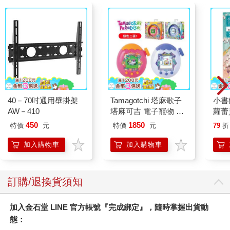
40－70吋通用壁掛架
Tamagotchi 塔麻歌子
小書
AW－410
塔麻可吉 電子寵物 樂
蘿蕾
園系列（熱帶橙果／極
450
1850
特價
元
特價
元
79
折
地冰雪）
加入購物車
加入購物車
訂購/退換貨須知
加入金石堂 LINE 官方帳號『完成綁定』，隨時掌握出貨動
態：