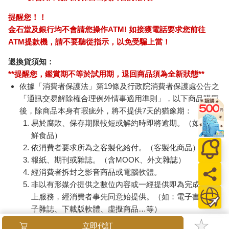
提醒您！！
金石堂及銀行均不會請您操作ATM! 如接獲電話要求您前往
ATM提款機，請不要聽從指示，以免受騙上當！
退換貨須知：
**提醒您，鑑賞期不等於試用期，退回商品須為全新狀態**
依據「消費者保護法」第19條及行政院消費者保護處公告之
「通訊交易解除權合理例外情事適用準則」，以下商品購買
後，除商品本身有瑕疵外，將不提供7天的猶豫期：
易於腐敗、保存期限較短或解約時即將逾期。（如：生
鮮食品）
依消費者要求所為之客製化給付。（客製化商品）
報紙、期刊或雜誌。（含MOOK、外文雜誌）
經消費者拆封之影音商品或電腦軟體。
非以有形媒介提供之數位內容或一經提供即為完成之線
上服務，經消費者事先同意始提供。（如：電子書、電
子雜誌、下載版軟體、虛擬商品…等）
已拆封之個人衛生用品。（如：內衣褲、刮鬍刀、除毛
立即代訂