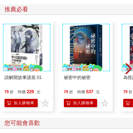
推薦必看
請解開故事謎底 01
祕密中的祕密
為怪
229
537
79
折
特價
元
79
折
特價
元
79
折
加入購物車
加入購物車
您可能會喜歡