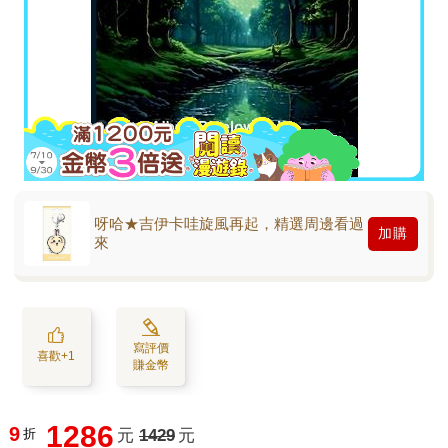
呀哈★吉伊卡哇旋風再起，精選周邊看過
加購
來
寫評價
喜歡+1
賺金幣
1286
9
折
元
1429
元