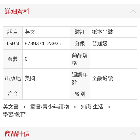
詳細資料
語言
英文
裝訂
紙本平裝
ISBN
9789374123935
分級
普通級
商品規
頁數
0
格
適讀年
出版地
美國
全齡適讀
齡
注音
級別
英文書
＞
童書/青少年讀物
＞
知識/生活
＞
學習/教育
商品評價