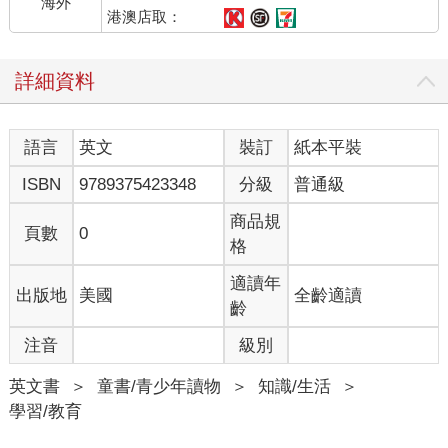
海外
港澳店取：
詳細資料
語言
英文
裝訂
紙本平裝
ISBN
9789375423348
分級
普通級
商品規
頁數
0
格
適讀年
出版地
美國
全齡適讀
齡
注音
級別
英文書
＞
童書/青少年讀物
＞
知識/生活
＞
學習/教育