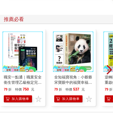
推薦必看
職安一點通｜職業安全
全知福寶視角：小爺爺
逆轉
衛生管理乙級檢定完勝
宋寶眼中的福寶幸福肥
重啟
攻略｜2026版(套書)
日常（首刷限量贈：拍
糖、
750
537
79
折
特價
元
79
折
特價
元
79
折
立得風格透卡一張）
炎，
復力
加入購物車
加入購物車