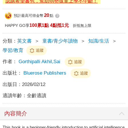
認購希望書包，幫助弱勢孩童上學不中斷！
20
預計最高可得金幣
點
?
100累1點 4點抵1元
HAPPY GO享
折抵無上限
分類：
英文書
＞
童書/青少年讀物
＞
知識/生活
＞
學習/教育
追蹤
作者：
Gorthipalli Akhil,Sai
追蹤
出版社：
Bluerose Publishers
追蹤
出版日：
2026/02/12
適讀年齡：
全齡適讀
內容簡介
This book is a beginner-friendly introduction to artificial intelligence