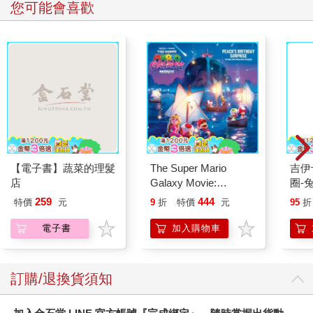
您可能會喜歡
【電子書】蔬菜的理髮
The Super Mario
吉伊卡哇 
店
Galaxy Movie:
圈-
Peach`s Birthday
259
444
特價
元
9
折
特價
元
95
折
Surprise: The Super
Mario Galaxy Movie
電子書
加入購物車
Storybook
訂購/退換貨須知