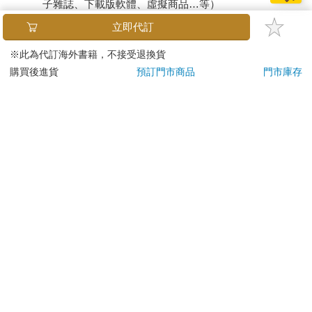
子雜誌、下載版軟體、虛擬商品…等）
已拆封之個人衛生用品。（如：內衣褲、刮鬍刀、除毛
立即代訂
刀…等）
若非上列種類商品，均享有到貨7天的猶豫期（含例假
※此為代訂海外書籍，不接受退換貨
日）。
購買後進貨
預訂門市商品
門市庫存
辦理退換貨時，商品（組合商品恕無法接受單獨退貨）必須
是您收到商品時的原始狀態（包含商品本體、配件、贈品、
保證書、所有附隨資料文件及原廠內外包裝…等），請勿直
接使用原廠包裝寄送，或於原廠包裝上黏貼紙張或書寫文
字。
退回商品若無法回復原狀，將請您負擔回復原狀所需費用，
嚴重時將影響您的退貨權益。