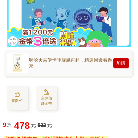
呀哈★吉伊卡哇旋風再起，精選周邊看過
加購
來
寫評價
喜歡+1
賺金幣
478
9
折
元
532
元