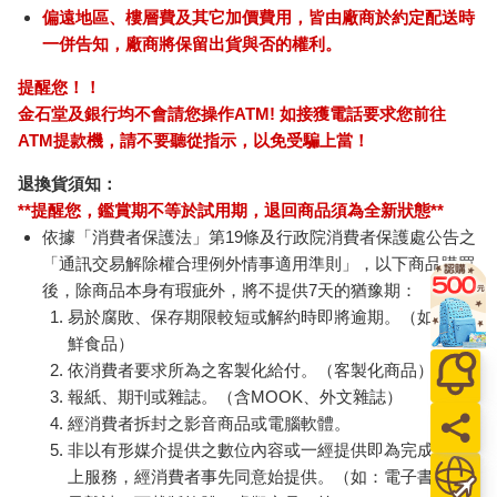
偏遠地區、樓層費及其它加價費用，皆由廠商於約定配送時
一併告知，廠商將保留出貨與否的權利。
提醒您！！
金石堂及銀行均不會請您操作ATM! 如接獲電話要求您前往
ATM提款機，請不要聽從指示，以免受騙上當！
退換貨須知：
**提醒您，鑑賞期不等於試用期，退回商品須為全新狀態**
依據「消費者保護法」第19條及行政院消費者保護處公告之
「通訊交易解除權合理例外情事適用準則」，以下商品購買
後，除商品本身有瑕疵外，將不提供7天的猶豫期：
易於腐敗、保存期限較短或解約時即將逾期。（如：生
鮮食品）
依消費者要求所為之客製化給付。（客製化商品）
報紙、期刊或雜誌。（含MOOK、外文雜誌）
經消費者拆封之影音商品或電腦軟體。
非以有形媒介提供之數位內容或一經提供即為完成之線
上服務，經消費者事先同意始提供。（如：電子書、電