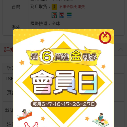
到店取貨：
台灣
不限金額免運費
國際快遞：全球
海外
港澳店取：
詳細資料
語言
英文
裝訂
紙本平裝
ISBN
9789189615519
分級
普通級
商品規
頁數
0
格
適讀年
出版地
美國
全齡適讀
齡
注音
級別