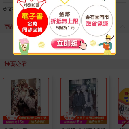
英文書
＞
人文社科
＞
史地傳記
＞
各國歷史
商品評價
寫評價
推薦必看