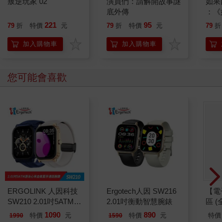
叛逆玩家 02
演員們：請解開故事謎
如果
底外傳
：《
喵》
221
95
79
折
特價
元
79
折
特價
元
79
折
【首
加入購物車
加入購物車
您可能會喜歡
ERGOLINK 人因科技
Ergotech人因 SW216
【電
SW210 2.01吋5ATM游
2.01吋衡動智慧腕錶
區 (
泳心率血氧藍牙通話腕
1090
890
特價
元
特價
元
特價
1990
1590