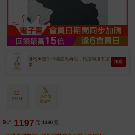
呀哈★吉伊卡哇旋風再起，精選周邊看過
加購
來
寫評價
喜歡+1
賺金幣
1197
9
折
元
1330
元