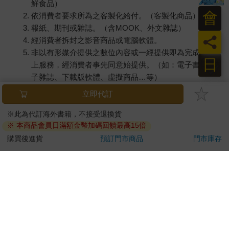
鮮食品）
會
依消費者要求所為之客製化給付。（客製化商品）
報紙、期刊或雜誌。（含MOOK、外文雜誌）
員
經消費者拆封之影音商品或電腦軟體。
非以有形媒介提供之數位內容或一經提供即為完成之線
日
上服務，經消費者事先同意始提供。（如：電子書、電
子雜誌、下載版軟體、虛擬商品…等）
已拆封之個人衛生用品。（如：內衣褲、刮鬍刀、除毛
刀…等）
若非上列種類商品，均享有到貨7天的猶豫期（含例假
日）。
辦理退換貨時，商品（組合商品恕無法接受單獨退貨）必須
是您收到商品時的原始狀態（包含商品本體、配件、贈品、
保證書、所有附隨資料文件及原廠內外包裝…等），請勿直
接使用原廠包裝寄送，或於原廠包裝上黏貼紙張或書寫文
字。
退回商品若無法回復原狀，將請您負擔回復原狀所需費用，
嚴重時將影響您的退貨權益。