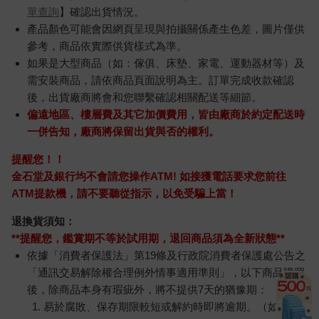
單查詢
】確認出貨情況。
產品顏色可能會因網頁呈現與拍攝關係產生色差，圖片僅供
參考，商品依實際供貨樣式為準。
如果是大型商品（如：傢俱、床墊、家電、運動器材等）及
需安裝商品，請依商品頁面說明為主。訂單完成收款確認
後，出貨廠商將會和您聯繫確認相關配送等細節。
偏遠地區、樓層費及其它加價費用，皆由廠商於約定配送時
一併告知，廠商將保留出貨與否的權利。
提醒您！！
金石堂及銀行均不會請您操作ATM! 如接獲電話要求您前往
ATM提款機，請不要聽從指示，以免受騙上當！
退換貨須知：
**提醒您，鑑賞期不等於試用期，退回商品須為全新狀態**
依據「消費者保護法」第19條及行政院消費者保護處公告之
「通訊交易解除權合理例外情事適用準則」，以下商品購買
後，除商品本身有瑕疵外，將不提供7天的猶豫期：
易於腐敗、保存期限較短或解約時即將逾期。（如：生