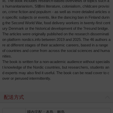
xt. The book includes research-based overviews of topics such a
s humanitarianism, S獺mi literature, colonialism, childcare provisi
on, crime fiction and populism - as well as more detailed articles o
n specific subjects or events, like the dancing ban in Finland durin
g the Second World War, food delivery workers in twenty-first cent
ury Denmark or the historical development of the ?resund bridge.
The articles were originally published on the research disseminati
on platform nordics.info between 2019 and 2025. The 46 authors a
re at different stages of their academic careers, based in a range
of countries and come from across the social sciences and huma
nities.
The book is written for a non-academic audience without specialis
t knowledge of the Nordic countries, but researchers, students an
d experts may also find it useful. The book can be read cover to c
over or perused intermittently.
配送方式
國內宅配：本島、離島