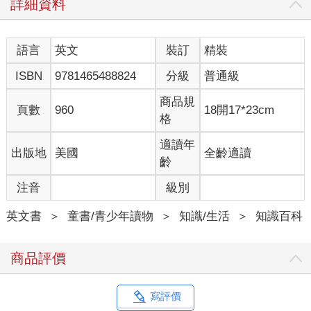
詳細資料
語言
英文
裝訂
精裝
ISBN
9781465488824
分級
普通級
商品規
頁數
960
18開17*23cm
格
適讀年
出版地
美國
全齡適讀
齡
注音
級別
英文書
＞
童書/青少年讀物
＞
知識/生活
＞
知識百科
商品評價
寫評價