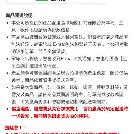
商品運送說明：
本公司所提供的產品配送區域範圍目前僅限台灣本島。注
意！收件地址請勿為郵政信箱。
商品將由廠商透過貨運或是郵局寄送。消費者訂購之商品若
無法送達，經電話或 E-mail無法聯繫逾三天者，本公司將取
消該筆訂單，並且全額退款。
當廠商出貨後，您會收到E-mail出貨通知，您也可透過【
訂
單查詢
】確認出貨情況。
產品顏色可能會因網頁呈現與拍攝關係產生色差，圖片僅供
參考，商品依實際供貨樣式為準。
如果是大型商品（如：傢俱、床墊、家電、運動器材等）及
需安裝商品，請依商品頁面說明為主。訂單完成收款確認
後，出貨廠商將會和您聯繫確認相關配送等細節。
偏遠地區、樓層費及其它加價費用，皆由廠商於約定配送時
一併告知，廠商將保留出貨與否的權利。
提醒您！！