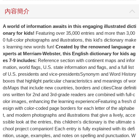
內容簡介
A world of information awaits in this engaging illustrated dicti
onary for kids!
Featuring over 35,000 entries and more than 3,00
0 full-color photographs and illustrations, this kid's dictionary make
s learning new words fun!
Created by the renowned language e
xperts at Merriam-Webster, this English dictionary for kids ag
es 7-9 includes:
Reference section with continent maps and infor
mation, world flags, U.S. state information and flags, and a full list
of U.S. presidents and vice-presidentsSynonym and Word History
boxes that highlight particular characteristics and meanings of wor
dsMaps that include new countries, borders and citiesClear definiti
ons written for 2nd and 3rd-grade readers are combined with full-c
olor images, enhancing the learning experienceFeaturing a fresh d
esign with color-coded page borders for each letter of the alphabe
t, and modern photographs and illustrations that give a lively, acce
ssible look at the entries, this children's dictionary is the ultimate s
chool project companion! Each entry is fully explained with its defi
nition, usage, examples, and notes on spelling and punctuation. W