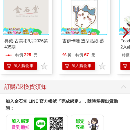
典藏-古美術8月2026第
吉伊卡哇 造型貼紙-藍
Foo
405期
2入
228
67
特價
元
96
折
特價
元
特價
240
加入購物車
加入購物車
訂購/退換貨須知
加入金石堂 LINE 官方帳號『完成綁定』，隨時掌握出貨動
態：