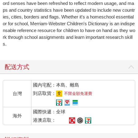
ord senses have been refreshed to reflect modern usage, and ma
ps and country statistics have been updated to include new countr
ies, cities, borders and flags. Whether it's a homeschool essential
or for school, Merriam-Webster Children's Dictionary is an indispe
nsable reference resource for children to have on hand as they wo
rk through school assignments and learn important research skill
s.
配送方式
國內宅配：本島、離島
到店取貨：
台灣
不限金額免運費
國際快遞：全球
海外
港澳店取：