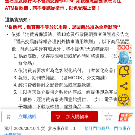
金石堂及銀行均不會請您操作ATM! 如接獲電話要求您前往
ATM提款機，請不要聽從指示，以免受騙上當！
退換貨須知：
**提醒您，鑑賞期不等於試用期，退回商品須為全新狀態**
依據「消費者保護法」第19條及行政院消費者保護處公告之
「通訊交易解除權合理例外情事適用準則」，以下商品購買
後，除商品本身有瑕疵外，將不提供7天的猶豫期：
易於腐敗、保存期限較短或解約時即將逾期。（如：生
鮮食品）
依消費者要求所為之客製化給付。（客製化商品）
報紙、期刊或雜誌。（含MOOK、外文雜誌）
經消費者拆封之影音商品或電腦軟體。
非以有形媒介提供之數位內容或一經提供即為完成之線
上服務，經消費者事先同意始提供。（如：電子書、電
子雜誌、下載版軟體、虛擬商品…等）
已拆封之個人衛生用品。（如：內衣褲、刮鬍刀、除毛
立即結帳
加入購物車
刀…等）
若非上列種類商品，均享有到貨7天的猶豫期（含例假
預計 2026/08/10 出貨
參考庫存量：1
預訂門市商品
門市庫存