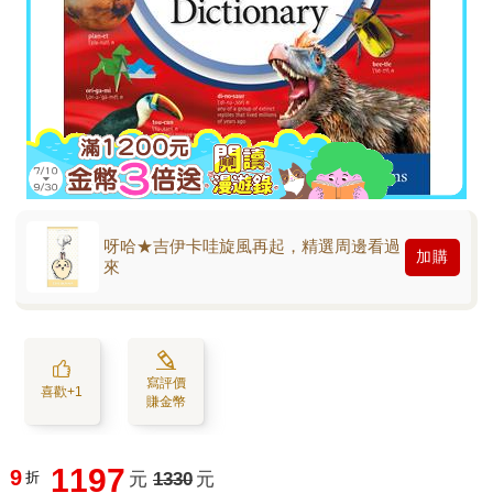
呀哈★吉伊卡哇旋風再起，精選周邊看過
加購
來
寫評價
喜歡+1
賺金幣
1197
9
折
元
1330
元