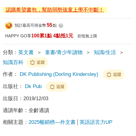
認購希望書包，幫助弱勢孩童上學不中斷！
55
預計最高可得金幣
點
?
100累1點 4點抵1元
HAPPY GO享
折抵無上限
分類：
英文書
＞
童書/青少年讀物
＞
知識/生活
＞
知識百科
追蹤
作者：
DK Publishing (Dorling Kindersley)
追蹤
出版社：
Dk Pub
追蹤
出版日：
2019/12/03
適讀年齡：
全齡適讀
相關主題：
2025暢銷榜—外文書
英語語言力UP