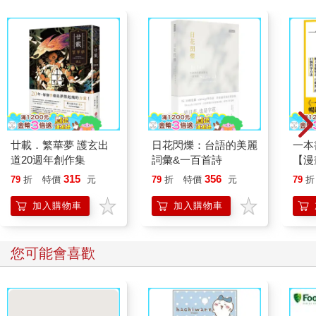
廿載．繁華夢 護玄出
日花閃爍：台語的美麗
一本
道20週年創作集
詞彙&一百首詩
【漫
行動
315
356
79
折
特價
元
79
折
特價
元
79
折
開關
「行
加入購物車
加入購物車
學方
您可能會喜歡