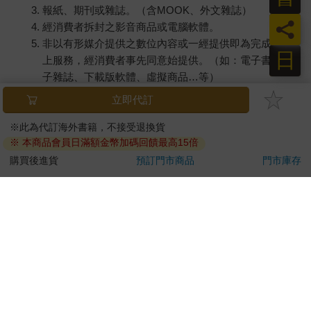
報紙、期刊或雜誌。（含MOOK、外文雜誌）
員
經消費者拆封之影音商品或電腦軟體。
非以有形媒介提供之數位內容或一經提供即為完成之線
日
上服務，經消費者事先同意始提供。（如：電子書、電
子雜誌、下載版軟體、虛擬商品…等）
已拆封之個人衛生用品。（如：內衣褲、刮鬍刀、除毛
刀…等）
若非上列種類商品，均享有到貨7天的猶豫期（含例假
日）。
辦理退換貨時，商品（組合商品恕無法接受單獨退貨）必須
是您收到商品時的原始狀態（包含商品本體、配件、贈品、
保證書、所有附隨資料文件及原廠內外包裝…等），請勿直
接使用原廠包裝寄送，或於原廠包裝上黏貼紙張或書寫文
字。
退回商品若無法回復原狀，將請您負擔回復原狀所需費用，
嚴重時將影響您的退貨權益。