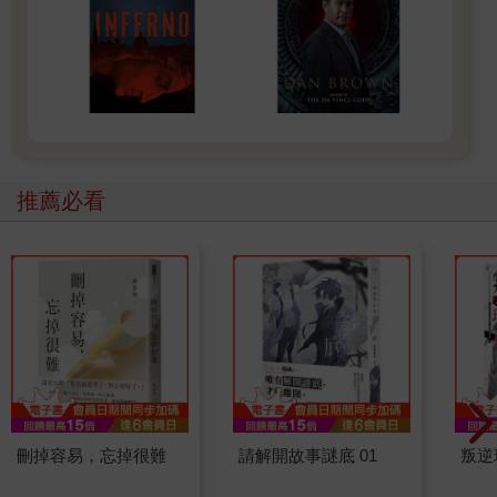
推薦必看
刪掉容易，忘掉很難
請解開故事謎底 01
叛逆