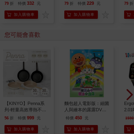
332
229
79
折
特價
元
79
折
特價
元
79
折
加入購物車
加入購物車
您可能會喜歡
【KINYO】Penna系
麵包超人電影版：細菌
Ergot
列-輕量高效導熱不沾
人與繪本的露露DVD-
2.
平煎鍋30cm
平裝版
999
450
56
折
特價
元
特價
元
1590
加入購物車
加入購物車