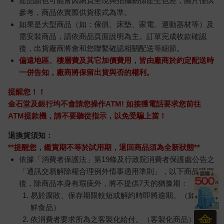
產品顏色可能會因網頁呈現與拍攝關係產生色差，圖片僅供
參考，商品依實際供貨樣式為準。
如果是大型商品（如：傢俱、床墊、家電、運動器材等）及
需安裝商品，請依商品頁面說明為主。訂單完成收款確認
後，出貨廠商將會和您聯繫確認相關配送等細節。
偏遠地區、樓層費及其它加價費用，皆由廠商於約定配送時
一併告知，廠商將保留出貨與否的權利。
提醒您！！
金石堂及銀行均不會請您操作ATM! 如接獲電話要求您前往
ATM提款機，請不要聽從指示，以免受騙上當！
退換貨須知：
**提醒您，鑑賞期不等於試用期，退回商品須為全新狀態**
依據「消費者保護法」第19條及行政院消費者保護處公告之
「通訊交易解除權合理例外情事適用準則」，以下商品購買
後，除商品本身有瑕疵外，將不提供7天的猶豫期：
易於腐敗、保存期限較短或解約時即將逾期。（如：生
鮮食品）
會
依消費者要求所為之客製化給付。（客製化商品）