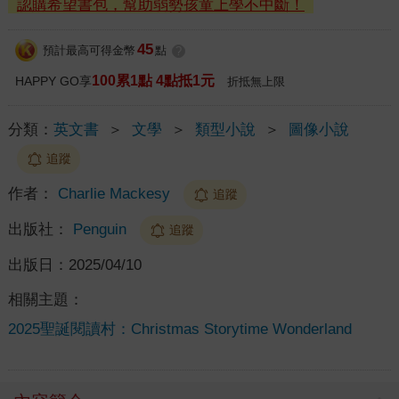
認購希望書包，幫助弱勢孩童上學不中斷！
45
預計最高可得金幣
點
?
100累1點 4點抵1元
HAPPY GO享
折抵無上限
分類：
英文書
＞
文學
＞
類型小說
＞
圖像小說
追蹤
作者：
Charlie Mackesy
追蹤
出版社：
Penguin
追蹤
出版日：
2025/04/10
相關主題：
2025聖誕閱讀村：Christmas Storytime Wonderland