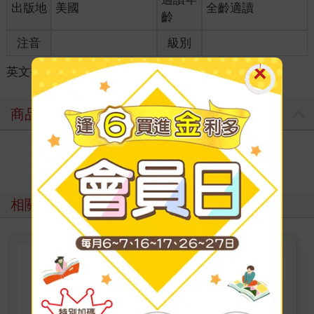
出版地
美國
全齡適讀
齡
注音
級別
英文書
＞
文學
＞
類型小說
＞
圖像小說
商品評價
寫評價
相關主題
丹布朗蘭登探險地圖
丹布朗回來了！！！ 2026全新小說中文版上
市！ 「如果一個祕密能改變世界，你會揭開