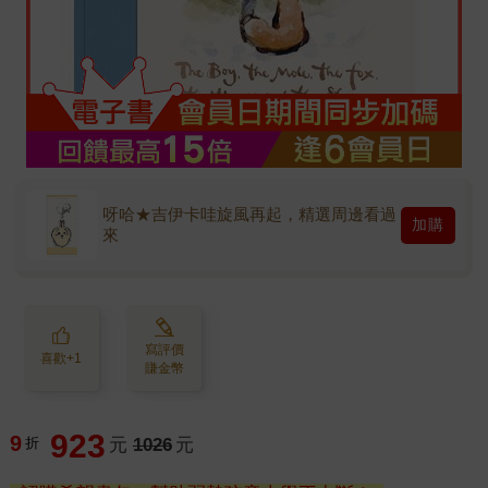
呀哈★吉伊卡哇旋風再起，精選周邊看過
加購
來
寫評價
喜歡+1
賺金幣
923
9
折
元
1026
元