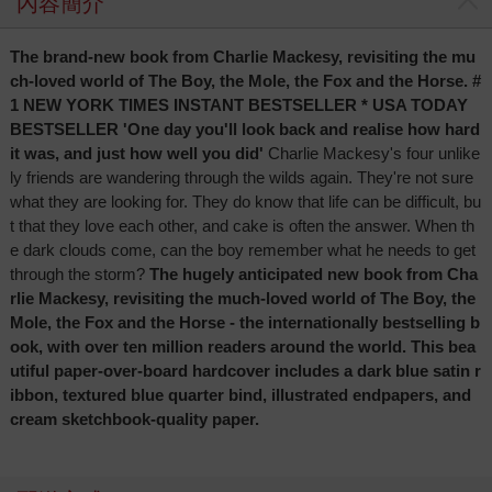
內容簡介
The brand-new book from Charlie Mackesy, revisiting the mu
ch-loved world of The Boy, the Mole, the Fox and the Horse. #
1 NEW YORK TIMES INSTANT BESTSELLER * USA TODAY
BESTSELLER 'One day you'll look back and realise how hard
it was, and just how well you did'
Charlie Mackesy's four unlike
ly friends are wandering through the wilds again. They're not sure
what they are looking for. They do know that life can be difficult, bu
t that they love each other, and cake is often the answer. When th
e dark clouds come, can the boy remember what he needs to get
through the storm?
The hugely anticipated new book from Cha
rlie Mackesy, revisiting the much-loved world of The Boy, the
Mole, the Fox and the Horse - the internationally bestselling b
ook, with over ten million readers around the world.
This bea
utiful paper-over-board hardcover includes a dark blue satin r
ibbon, textured blue quarter bind, illustrated endpapers, and
cream sketchbook-quality paper.