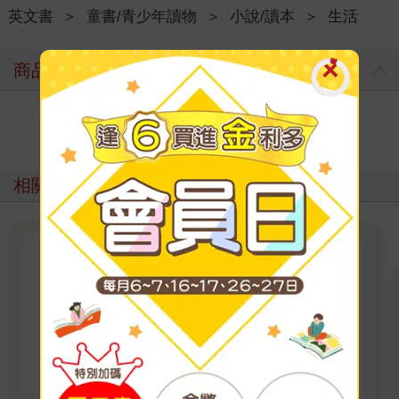
英文書
＞
童書/青少年讀物
＞
小說/讀本
＞
生活
商品評價
寫評價
相關主題
2025聖誕閱讀村：Christmas
Storytime Wonderland
Christmas Storytime Wonderland 今年聖誕節，
讓故事、色彩與想像力成為最棒的禮物！ 精選
Bluey、Peppa Pig、Paw Patrol、迪士尼、尋找
威力等經典角色的聖誕繪本與倒數日曆， 從閱