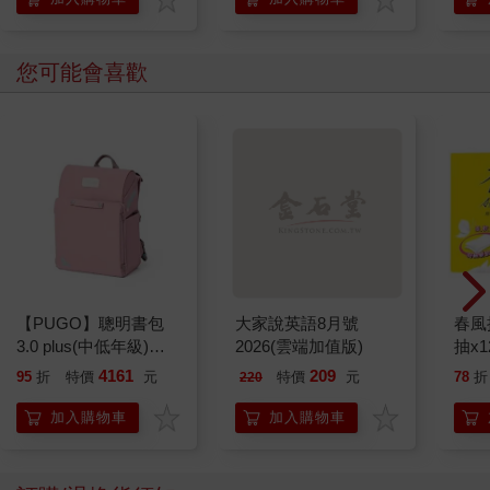
您可能會喜歡
【PUGO】聰明書包
大家說英語8月號
春風
3.0 plus(中低年級)藕
2026(雲端加值版)
抽x1
粉 全新進化玩美上市
4161
209
95
折
特價
元
特價
元
78
折
220
加入購物車
加入購物車