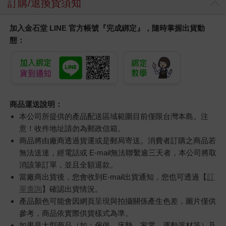
訂購/退換貨須知
加入金石堂 LINE 官方帳號『完成綁定』，隨時掌握出貨動
態：
商品運送說明：
本公司所提供的產品配送區域範圍目前僅限台灣本島。注
意！收件地址請勿為郵政信箱。
商品將由廠商透過貨運或是郵局寄送。消費者訂購之商品若
無法送達，經電話或 E-mail無法聯繫逾三天者，本公司將取
消該筆訂單，並且全額退款。
當廠商出貨後，您會收到E-mail出貨通知，您也可透過【
訂
單查詢
】確認出貨情況。
產品顏色可能會因網頁呈現與拍攝關係產生色差，圖片僅供
參考，商品依實際供貨樣式為準。
如果是大型商品（如：傢俱、床墊、家電、運動器材等）及