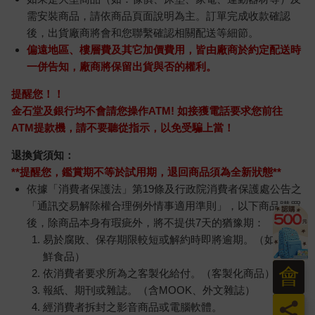
需安裝商品，請依商品頁面說明為主。訂單完成收款確認
後，出貨廠商將會和您聯繫確認相關配送等細節。
偏遠地區、樓層費及其它加價費用，皆由廠商於約定配送時
一併告知，廠商將保留出貨與否的權利。
提醒您！！
金石堂及銀行均不會請您操作ATM! 如接獲電話要求您前往
ATM提款機，請不要聽從指示，以免受騙上當！
退換貨須知：
**提醒您，鑑賞期不等於試用期，退回商品須為全新狀態**
依據「消費者保護法」第19條及行政院消費者保護處公告之
「通訊交易解除權合理例外情事適用準則」，以下商品購買
後，除商品本身有瑕疵外，將不提供7天的猶豫期：
易於腐敗、保存期限較短或解約時即將逾期。（如：生
鮮食品）
會
依消費者要求所為之客製化給付。（客製化商品）
報紙、期刊或雜誌。（含MOOK、外文雜誌）
員
經消費者拆封之影音商品或電腦軟體。