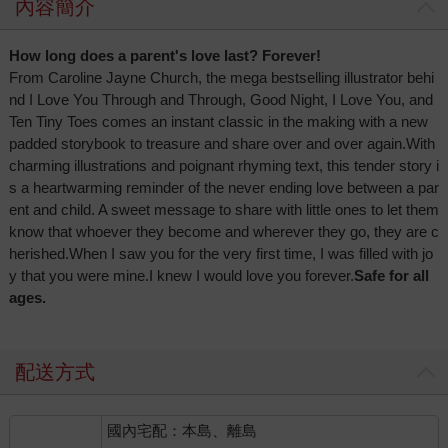
內容簡介
How long does a parent's love last? Forever!
From Caroline Jayne Church, the mega bestselling illustrator behi
nd I Love You Through and Through, Good Night, I Love You, and
Ten Tiny Toes comes an instant classic in the making with a new
padded storybook to treasure and share over and over again.With
charming illustrations and poignant rhyming text, this tender story i
s a heartwarming reminder of the never ending love between a par
ent and child. A sweet message to share with little ones to let them
know that whoever they become and wherever they go, they are c
herished.When I saw you for the very first time, I was filled with jo
y that you were mine.I knew I would love you forever.
Safe for all
ages.
配送方式
國內宅配：本島、離島