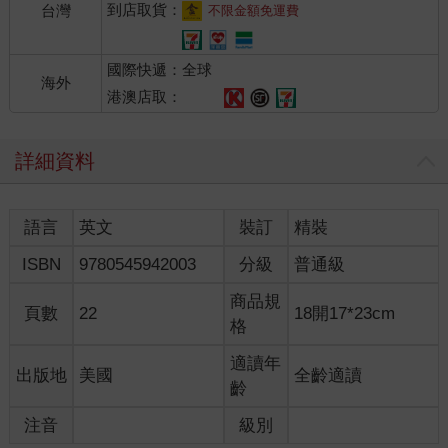
到店取貨：
台灣
不限金額免運費
國際快遞：全球
海外
港澳店取：
詳細資料
語言
英文
裝訂
精裝
ISBN
9780545942003
分級
普通級
商品規
頁數
22
18開17*23cm
格
適讀年
出版地
美國
全齡適讀
齡
注音
級別