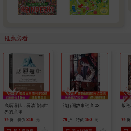
推薦必看
底層邏輯：看清這個世
請解開故事謎底 03
叛逆
界的底牌
316
150
79
折
特價
元
79
折
特價
元
79
折
加入購物車
加入購物車