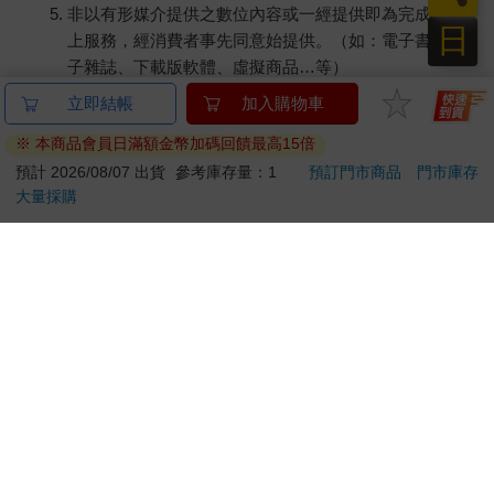
非以有形媒介提供之數位內容或一經提供即為完成之線
日
上服務，經消費者事先同意始提供。（如：電子書、電
子雜誌、下載版軟體、虛擬商品…等）
已拆封之個人衛生用品。（如：內衣褲、刮鬍刀、除毛
刀…等）
若非上列種類商品，均享有到貨7天的猶豫期（含例假
日）。
辦理退換貨時，商品（組合商品恕無法接受單獨退貨）必須
是您收到商品時的原始狀態（包含商品本體、配件、贈品、
保證書、所有附隨資料文件及原廠內外包裝…等），請勿直
接使用原廠包裝寄送，或於原廠包裝上黏貼紙張或書寫文
字。
退回商品若無法回復原狀，將請您負擔回復原狀所需費用，
嚴重時將影響您的退貨權益。