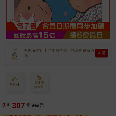
呀哈★吉伊卡哇旋風再起，精選周邊看過
加購
來
寫評價
喜歡+1
賺金幣
307
9
折
元
342
元