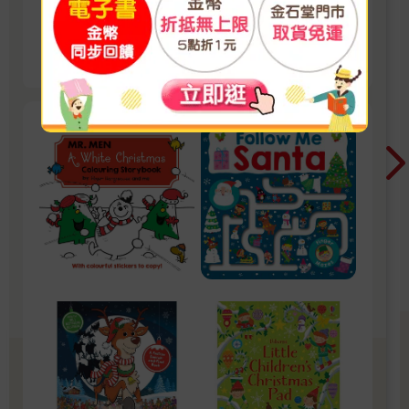
讀、貼紙、著色到迷宮遊戲，陪孩子一起倒數歡
樂的 25 天。 打開每一頁、每一扇小門，都是滿
看更多
滿的驚喜與節慶溫度， Read it, Play it, Feel the
Christmas Magic！ 即日起~2026/1/5參展商品好
康79折~~