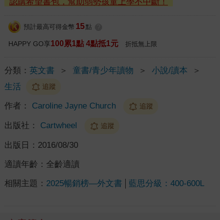
認購希望書包，幫助弱勢孩童上學不中斷！
15
預計最高可得金幣
點
?
100累1點 4點抵1元
HAPPY GO享
折抵無上限
分類：
英文書
＞
童書/青少年讀物
＞
小說/讀本
＞
生活
追蹤
作者：
Caroline Jayne Church
追蹤
出版社：
Cartwheel
追蹤
出版日：
2016/08/30
適讀年齡：
全齡適讀
相關主題：
2025暢銷榜—外文書
藍思分級：400-600L