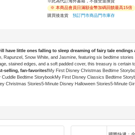
※此為代訂海外書籍，不接受退換貨
※ 本商品會員日滿額金幣加碼回饋最高15倍
購買後進貨
預訂門市商品
門市庫存
l have little ones falling to sleep dreaming of fairy tale endings 
lle, Rapunzel, Snow White, and Jasmine, featuring six bedtime stories 
ge, stained edges, and a soft padded cover, this treasury is certain to
selling, fan-favorites!
My First Disney Christmas Bedtime Storyb
ey Cuddle Bedtime StorybookMy First Disney Classics Bedtime Sto
ey Christmas Stories5-Minute Disney Halloween Stories5-Minute Gir
國際快遞：