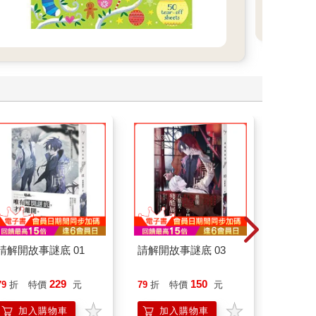
請解開故事謎底 01
請解開故事謎底 03
叛逆玩家
229
150
79
折
特價
元
79
折
特價
元
79
折
加入購物車
加入購物車
加