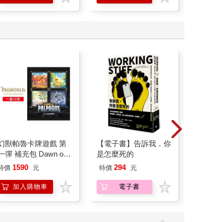
幻獸帕魯卡牌遊戲 第
【電子書】告訴我，你
【KINY
一彈 補充包 Dawn of
是怎麼死的
列-輕
Palpagos（日文版一
平煎鍋3
1590
294
特價
元
特價
元
56
折
盒）
加入購物車
電子書
加