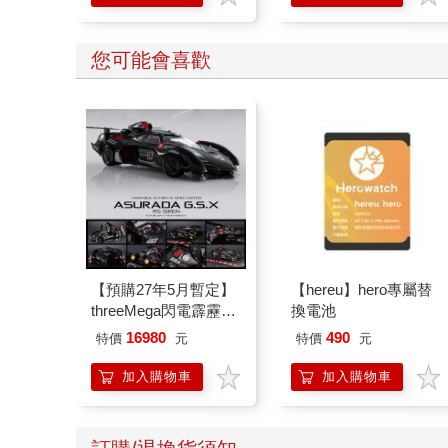
學方法
您可能會喜歡
【預購27年5月暫定】
【hereu】hero專屬替
threeMega閃電霹靂車
換電池
VA Hi-SPEC UNITED
16980
490
特價
元
特價
元
阿斯拉 G.S.X RS
SIREN 黑色限定
加入購物車
加入購物車