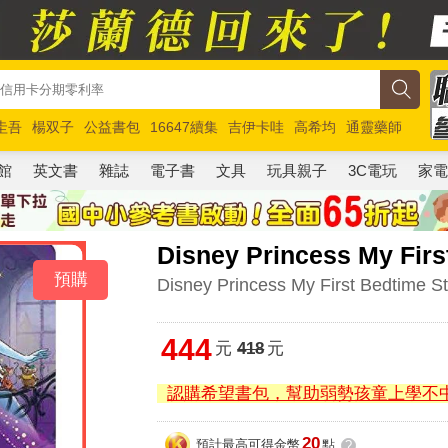
圭吾
楊双子
公益書包
16647續集
吉伊卡哇
高希均
通靈藥師
路邊攤新作
馬斯克
玩具總動員5
超慢跑
館
英文書
雜誌
電子書
文具
玩具親子
3C電玩
家
Disney Princess My Fir
預購
Disney Princess My First Bedtime S
444
元
418
元
認購希望書包，幫助弱勢孩童上學不
20
預計最高可得金幣
點
?