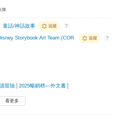
上限
童話/神話故事
追蹤
?
Disney Storybook Art Team (COR
追蹤
?
讀冒險
2025暢銷榜—外文書
看更多