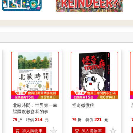
北歐時間：世界第一幸
怪奇微微疼
福國度教會我的事
314
221
79
折
特價
元
79
折
特價
元
加入購物車
加入購物車