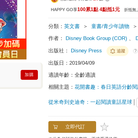
100累1點 4點抵1元
HAPPY GO享
折抵無
分類：
英文書
＞
童書/青少年讀物
＞
作者：
Disney Book Group (COR)
、
出版社：
Disney Press
追蹤
?
出版日：
2019/04/09
適讀年齡：
全齡適讀
加購
相關主題：
花開書趣：春日英語分齡閱
從米奇到史迪奇：一起閱讀童話星球
立即代訂