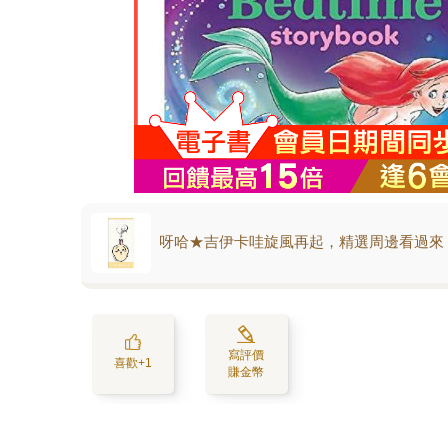
呀哈★吉伊卡哇旋風再起，精選周邊看過來
寫評價
喜歡+1
賺金幣