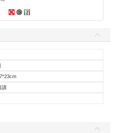
級
7*23cm
適讀