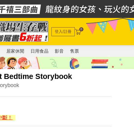
0
登入/註冊
電
居家休閒
日用食品
影音
售票
st Bedtime Storybook
torybook
中斷！