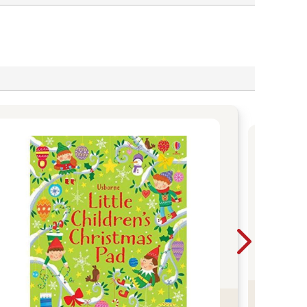
父
爸媽
子最
書 
鬆：
鬆進