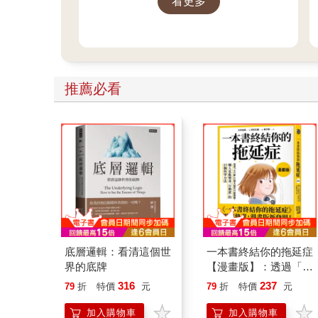
看更多
聖誕繪本與倒數日曆， 從閱讀、
貼紙、著色到迷宮遊戲，陪孩子
一起倒數歡樂的 25 天。 打開每一
頁、每一扇小門，都是滿滿的驚
喜與節慶溫度， Read it, Play it,
推薦必看
Feel the Christmas Magic！ 即日
起~2026/1/5參展商品好康79折~~
底層邏輯：看清這個世
一本書終結你的拖延症
界的底牌
【漫畫版】：透過「小
行動」打開大腦的行動
316
237
79
折
特價
元
79
折
特價
元
開關，懶人也能變身
「行動派」的37個科
加入購物車
加入購物車