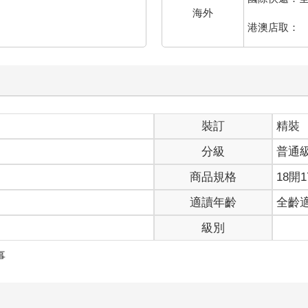
海外
港澳店取：
裝訂
精裝
分級
普通
商品規格
18開1
適讀年齡
全齡
級別
事