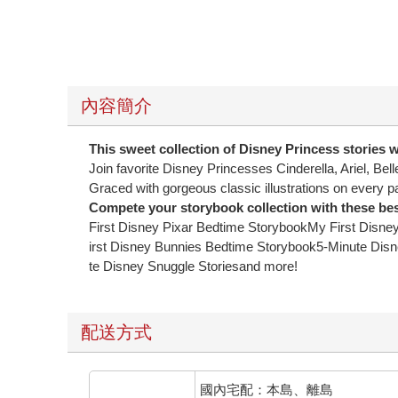
內容簡介
This sweet collection of Disney Princess stories wil
Join favorite Disney Princesses Cinderella, Ariel, Be
Graced with gorgeous classic illustrations on every pa
Compete your storybook collection with these best-
First Disney Pixar Bedtime StorybookMy First Disn
irst Disney Bunnies Bedtime Storybook5-Minute Disn
te Disney Snuggle Storiesand more!
配送方式
國內宅配：本島、離島