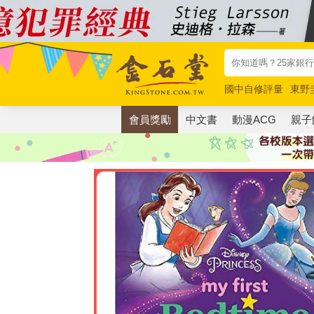
國中自修評量
東野
唯紅花綻放
奧德賽
會員獎勵
中文書
動漫ACG
親子