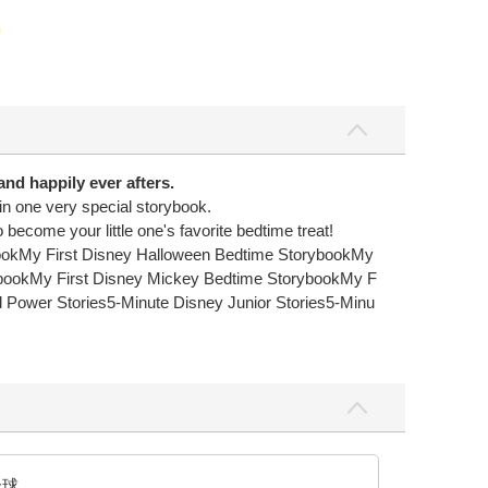
and happily ever afters.
in one very special storybook.
 become your little one's favorite bedtime treat!
ookMy First Disney Halloween Bedtime StorybookMy
rybookMy First Disney Mickey Bedtime StorybookMy F
l Power Stories5-Minute Disney Junior Stories5-Minu
全球