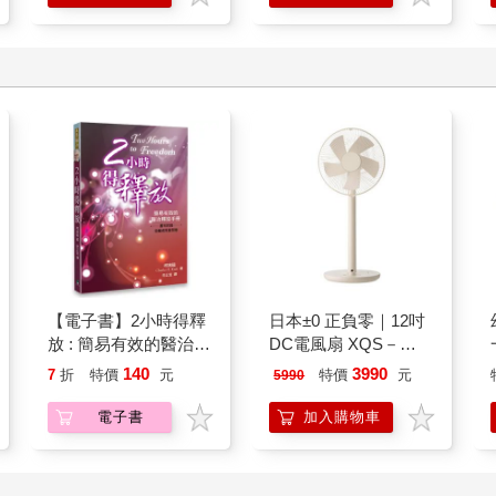
【電子書】2小時得釋
日本±0 正負零｜12吋
放 : 簡易有效的醫治釋
DC電風扇 XQS－
放手冊
Y620 象牙白
140
3990
7
折
特價
元
特價
元
5990
電子書
加入購物車