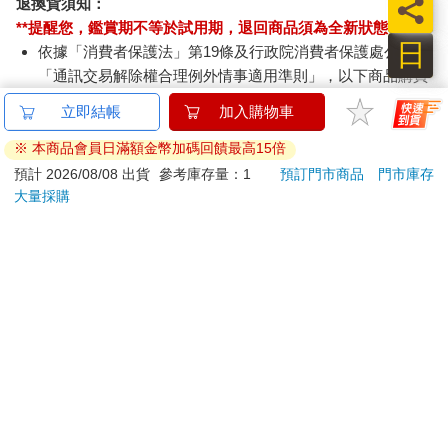
員
退換貨須知：
**提醒您，鑑賞期不等於試用期，退回商品須為全新狀態**
日
依據「消費者保護法」第19條及行政院消費者保護處公告之
「通訊交易解除權合理例外情事適用準則」，以下商品購買
後，除商品本身有瑕疵外，將不提供7天的猶豫期：
易於腐敗、保存期限較短或解約時即將逾期。（如：生
鮮食品）
依消費者要求所為之客製化給付。（客製化商品）
報紙、期刊或雜誌。（含MOOK、外文雜誌）
經消費者拆封之影音商品或電腦軟體。
非以有形媒介提供之數位內容或一經提供即為完成之線
上服務，經消費者事先同意始提供。（如：電子書、電
子雜誌、下載版軟體、虛擬商品…等）
已拆封之個人衛生用品。（如：內衣褲、刮鬍刀、除毛
刀…等）
若非上列種類商品，均享有到貨7天的猶豫期（含例假
日）。
辦理退換貨時，商品（組合商品恕無法接受單獨退貨）必須
是您收到商品時的原始狀態（包含商品本體、配件、贈品、