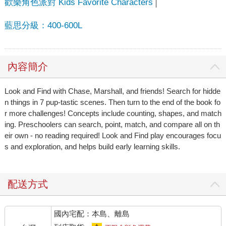
歡樂角色派對 Kids Favorite Characters
藍思分級：400-600L
內容簡介
Look and Find with Chase, Marshall, and friends! Search for hidde
n things in 7 pup-tastic scenes. Then turn to the end of the book fo
r more challenges! Concepts include counting, shapes, and match
ing. Preschoolers can search, point, match, and compare all on th
eir own - no reading required! Look and Find play encourages focu
s and exploration, and helps build early learning skills.
配送方式
國內宅配：本島、離島