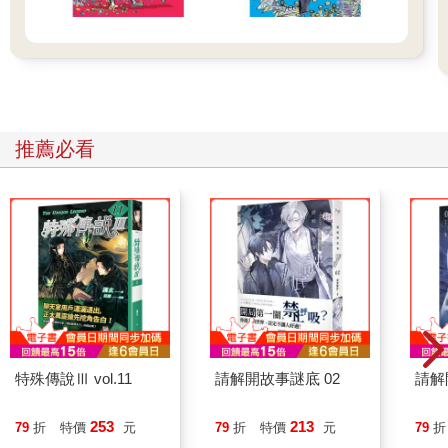
推薦必看
特殊傳說Ⅲ vol.11
請解開故事謎底 02
請解
253
213
79
折
特價
元
79
折
特價
元
79
折