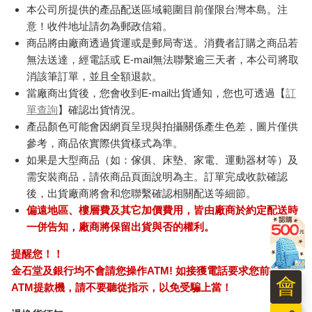
本公司所提供的產品配送區域範圍目前僅限台灣本島。注
意！收件地址請勿為郵政信箱。
商品將由廠商透過貨運或是郵局寄送。消費者訂購之商品若
無法送達，經電話或 E-mail無法聯繫逾三天者，本公司將取
消該筆訂單，並且全額退款。
當廠商出貨後，您會收到E-mail出貨通知，您也可透過【
訂
單查詢
】確認出貨情況。
產品顏色可能會因網頁呈現與拍攝關係產生色差，圖片僅供
參考，商品依實際供貨樣式為準。
如果是大型商品（如：傢俱、床墊、家電、運動器材等）及
需安裝商品，請依商品頁面說明為主。訂單完成收款確認
後，出貨廠商將會和您聯繫確認相關配送等細節。
偏遠地區、樓層費及其它加價費用，皆由廠商於約定配送時
一併告知，廠商將保留出貨與否的權利。
提醒您！！
金石堂及銀行均不會請您操作ATM! 如接獲電話要求您前往
會
ATM提款機，請不要聽從指示，以免受騙上當！