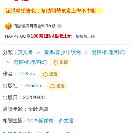
認購希望書包，幫助弱勢孩童上學不中斷！
15
預計最高可得金幣
點
?
100累1點 4點抵1元
HAPPY GO享
折抵無上限
分類：
英文書
＞
童書/青少年讀物
＞
驚悚/推理/科幻
＞
驚悚/推理/科幻
追蹤
作者：
Pi Kids
追蹤
出版社：
Phoenix
追蹤
出版日：
2020/04/01
適讀年齡：
全齡適讀
相關主題：
2025暢銷榜—外文書