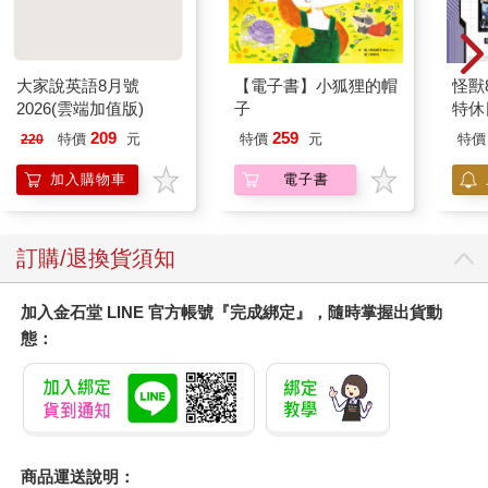
大家說英語8月號
【電子書】小狐狸的帽
怪獸
2026(雲端加值版)
子
特休
加購
209
259
特價
元
特價
元
特價
220
加入購物車
電子書
訂購/退換貨須知
加入金石堂 LINE 官方帳號『完成綁定』，隨時掌握出貨動
態：
商品運送說明：