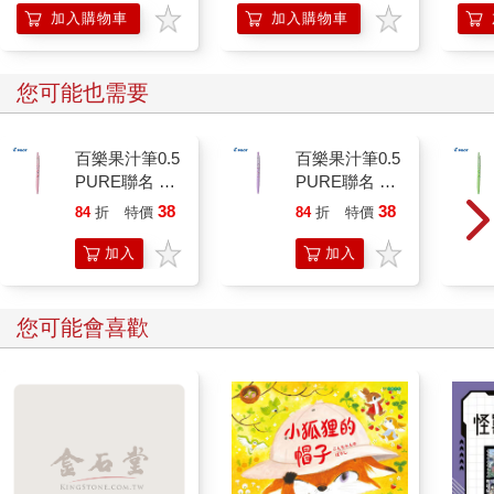
加入購物車
加入購物車
您可能也需要
百樂果汁筆0.5
百樂果汁筆0.5
PURE聯名 頂
PURE聯名 葡
級白桃(限量)
萄(限量)
38
38
84
折
特價
元
84
折
特價
元
加入
加入
購物
購物
車
車
您可能會喜歡