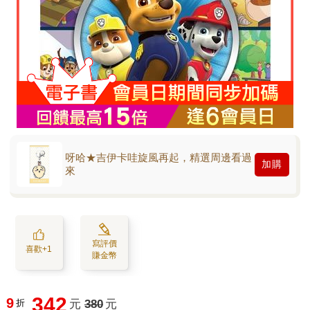
呀哈★吉伊卡哇旋風再起，精選周邊看過
加購
來
寫評價
喜歡+1
賺金幣
342
9
折
元
380
元