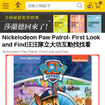
0
Nickelodeon Paw Patrol- First Look
and Find汪汪隊立大功互動找找看
Nickelodeon Paw Patrol- First Look and Find