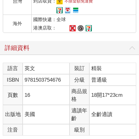
到店取貨：
台灣
不限金額免運費
國際快遞：全球
海外
港澳店取：
詳細資料
語言
英文
裝訂
精裝
ISBN
9781503754676
分級
普通級
商品規
頁數
16
18開17*23cm
格
適讀年
出版地
美國
全齡適讀
齡
注音
級別