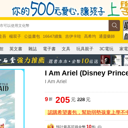
圭吾
楊双子
公益書包
16647續集
吉伊卡哇
高希均
通靈藥師
路邊攤新作
馬斯克
玩具總動員5
超慢跑
館
英文書
雜誌
電子書
文具
玩具親子
3C電玩
家
I Am Ariel (Disney Princ
I Am Ariel
205
9
折
元
228
元
認購希望書包，幫助弱勢孩童上學不
10
預計最高可得金幣
點
?