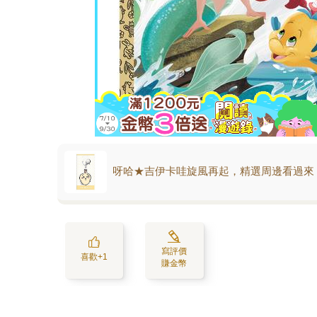
呀哈★吉伊卡哇旋風再起，精選周邊看過來
寫評價
喜歡+1
賺金幣