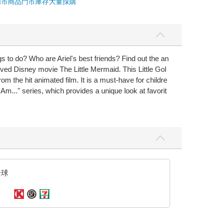
門市商品
門市庫存
大量採購
gs to do? Who are Ariel's best friends? Find out the an
oved Disney movie The Little Mermaid. This Little Gol
rom the hit animated film. It is a must-have for childre
 Am..." series, which provides a unique look at favorit
全球