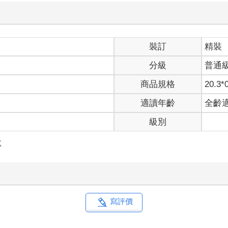
裝訂
精裝
分級
普通
商品規格
20.3*
適讀年齡
全齡
級別
說
寫評價