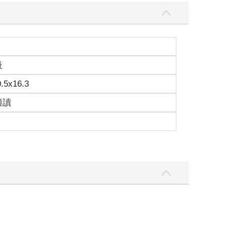
級
0.5x16.3
適讀