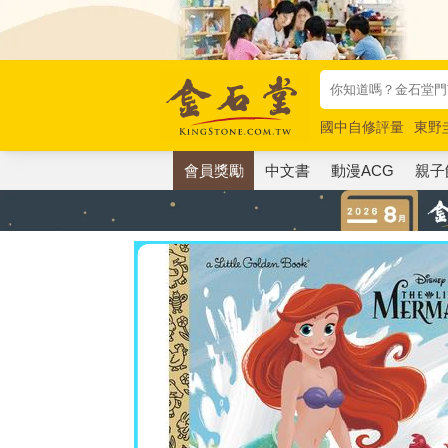
國中自修評量
東野
唯紅花綻放
奧德賽
會員獎勵
中文書
動漫ACG
親子