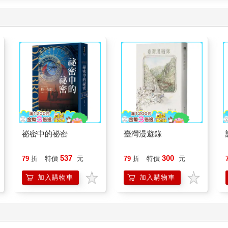
祕密中的祕密
臺灣漫遊錄
537
300
79
折
特價
元
79
折
特價
元
加入購物車
加入購物車