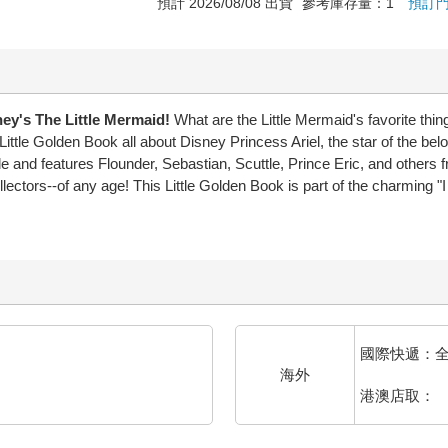
預計 2026/08/08 出貨
參考庫存量：1
預訂
ney's The Little Mermaid!
What are the Little Mermaid's favorite thin
ttle Golden Book all about Disney Princess Ariel, the star of the bel
yle and features Flounder, Sebastian, Scuttle, Prince Eric, and others f
llectors--of any age! This Little Golden Book is part of the charming "I
國際快遞：
海外
港澳店取：