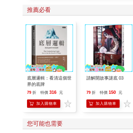
推薦必看
底層邏輯：看清這個世
請解開故事謎底 03
界的底牌
316
150
79
折
特價
元
79
折
特價
元
加入購物車
加入購物車
您可能也需要