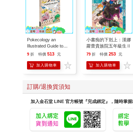
Pokecology an
小書痴的下剋上：漢娜
Illustrated Guide to
蘿蕾貴族院五年級生Ⅱ
Pokemon Ecology
513
253
9
折
特價
元
79
折
特價
元
(Pokemon Pikachu
Press)
加入購物車
加入購物車
訂購/退換貨須知
加入金石堂 LINE 官方帳號『完成綁定』，隨時掌