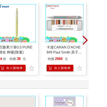
百樂果汁筆0.5 PURE
卡達CARAN D'ACHE
百樂健
聯名 檸檬(限量)
849 Paul Smith 原子筆
0.5P
ED.5 條紋銀
桃(限量
38
2560
84
折
特價
元
特價
元
85
折
加入購物車
加入購物車
加