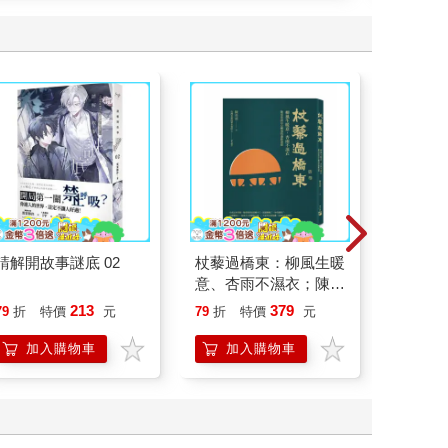
頁、
喜與節
Feel
起~2
請解開故事謎底 02
杖藜過橋東：柳風生暖
北歐時
意、杏雨不濕衣；陳亮
福國度
恭談以心轉境的適齡漫
213
379
79
折
特價
元
79
折
特價
元
79
折
想
加入購物車
加入購物車
加