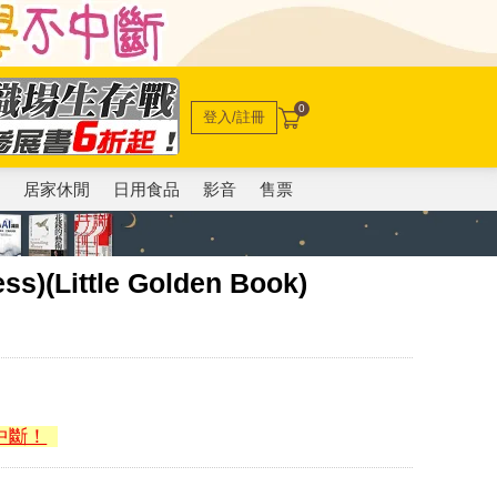
0
登入/註冊
電
居家休閒
日用食品
影音
售票
ess)(Little Golden Book)
中斷！