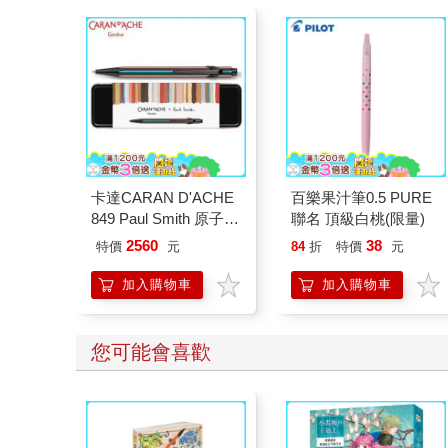
卡達CARAN D'ACHE
百樂果汁筆0.5 PURE
849 Paul Smith 原子筆
聯名 頂級白桃(限量)
ED.5 條紋黑
2560
38
特價
元
84
折
特價
元
加入購物車
加入購物車
您可能會喜歡