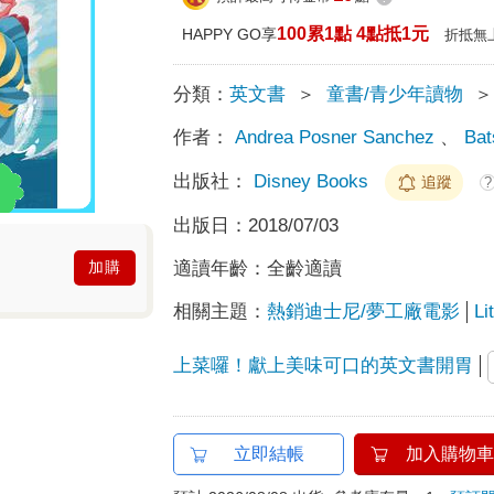
100累1點 4點抵1元
HAPPY GO享
折抵無
分類：
英文書
＞
童書/青少年讀物
＞
作者：
Andrea Posner Sanchez
、
Bat
出版社：
Disney Books
追蹤
?
出版日：
2018/07/03
適讀年齡：
全齡適讀
加購
相關主題：
熱銷迪士尼/夢工廠電影
Li
上菜囉！獻上美味可口的英文書開胃
立即結帳
加入購物車