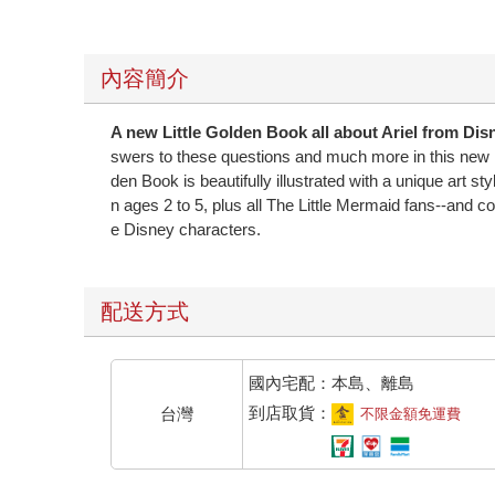
內容簡介
A new Little Golden Book all about Ariel from Dis
swers to these questions and much more in this new Li
den Book is beautifully illustrated with a unique art st
n ages 2 to 5, plus all The Little Mermaid fans--and co
e Disney characters.
配送方式
國內宅配：本島、離島
到店取貨：
台灣
不限金額免運費