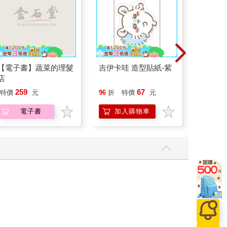
【電子書】蔬菜的理髮
吉伊卡哇 造型貼紙-紫
【太星
店
吋壁式
機)
259
67
特價
元
96
折
特價
元
1499
電子書
加入購物車
加