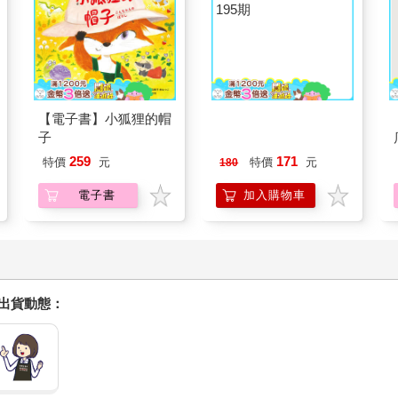
【電子書】小狐狸的帽
幸運雜誌8月2026第
子
195期
259
171
特價
元
特價
元
180
電子書
加入購物車
握出貨動態：