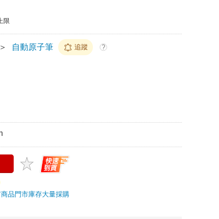
上限
＞
自動原子筆
追蹤
?
m
市商品
門市庫存
大量採購