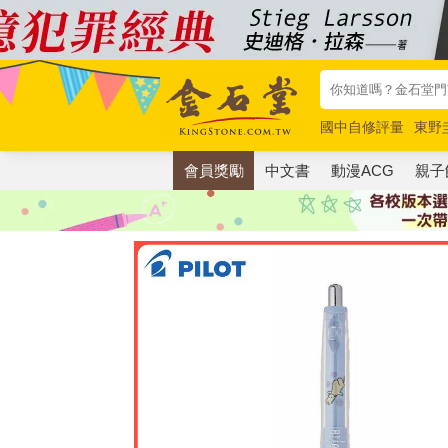
國中自修評量
東野
唯紅花綻放
奧德賽
會員獎勵
中文書
動漫ACG
親子