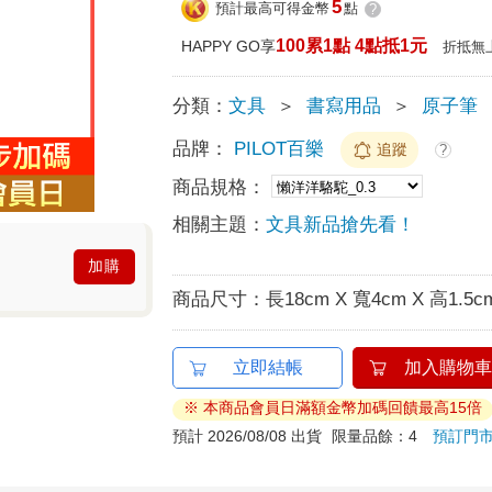
5
預計最高可得金幣
點
?
100累1點 4點抵1元
HAPPY GO享
折抵無
分類：
文具
＞
書寫用品
＞
原子筆
品牌：
PILOT百樂
追蹤
?
商品規格：
相關主題：
文具新品搶先看！
加購
商品尺寸：
長18cm X 寬4cm X 高1.5c
立即結帳
加入購物車
※ 本商品會員日滿額金幣加碼回饋最高15倍
預計 2026/08/08 出貨
限量品餘：4
預訂門