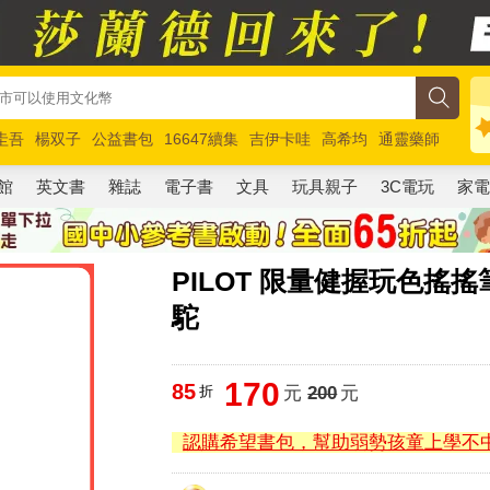
圭吾
楊双子
公益書包
16647續集
吉伊卡哇
高希均
通靈藥師
路邊攤新作
馬斯克
玩具總動員5
超慢跑
館
英文書
雜誌
電子書
文具
玩具親子
3C電玩
家
PILOT 限量健握玩色搖搖
駝
170
85
折
元
200
元
認購希望書包，幫助弱勢孩童上學不