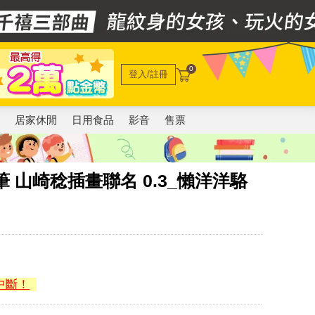
0
登入/註冊
電
居家休閒
日用食品
影音
售票
筆 山崎稔插畫聯名 0.3_懶洋洋駱
中斷！