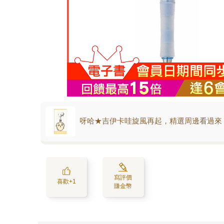
呀哈★吉伊卡哇旋風再起，精選周邊看過來
寫評價
喜歡+1
賺金幣