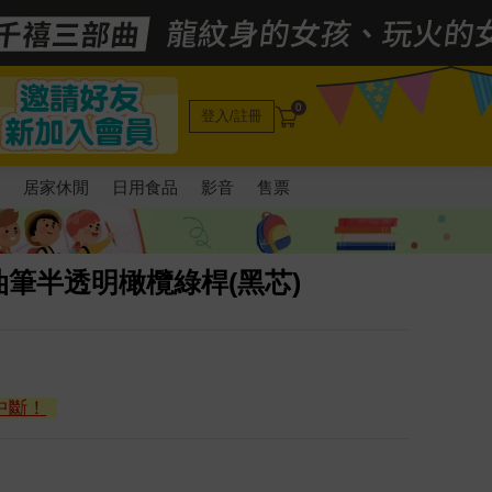
0
登入/註冊
電
居家休閒
日用食品
影音
售票
.5輕油筆半透明橄欖綠桿(黑芯)
中斷！