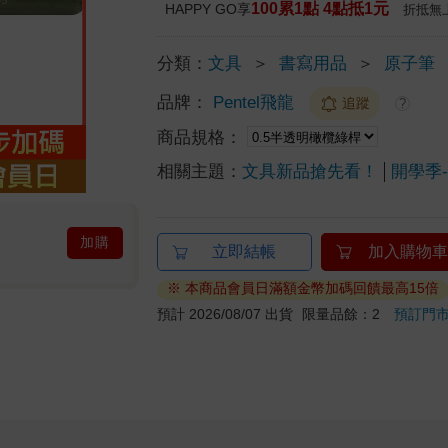
100累1點 4點抵1元
HAPPY GO享
折抵無
分類：
文具
＞
書寫用品
＞
原子筆
品牌：
Pentel飛龍
追蹤
?
商品規格：
相關主題：
文具新品搶先看！
開學季-
加購
立即結帳
加入購物車
※ 本商品會員日滿額金幣加碼回饋最高15倍
預計 2026/08/07 出貨
限量品餘：2
預訂門