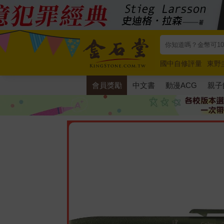
國中自修評量
東野
唯紅花綻放
奧德賽
會員獎勵
中文書
動漫ACG
親子