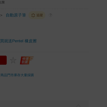
上限
＞
自動原子筆
追蹤
?
買就送Pentel 橡皮擦
市商品
門市庫存
大量採購