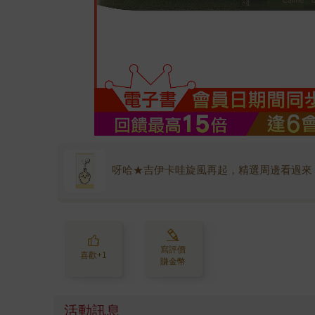
呀哈★吉伊卡哇旋風再起，精選周邊看過來
寫評價
喜歡+1
賺金幣
活動訊息