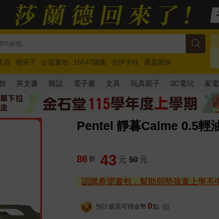
圭吾
楊双子
公益書包
16647續集
吉伊卡哇
通靈藥師
路邊攤新作
馬斯克
玩具總動員5
超慢跑
館
英文書
雜誌
電子書
文具
玩具親子
3C電玩
家
Pentel 靜暮Calme 0
43
86
折
元
50
元
認購希望書包，幫助弱勢孩童上學不
0
預計最高可得金幣
點
?