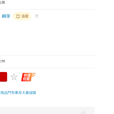
上限
鋼筆
追蹤
?
3cm
市商品
門市庫存
大量採購