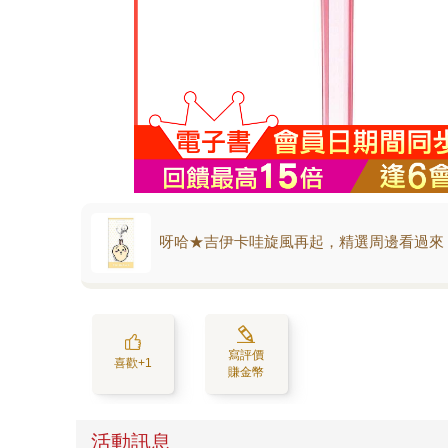
呀哈★吉伊卡哇旋風再起，精選周邊看過來
寫評價
喜歡+1
賺金幣
活動訊息