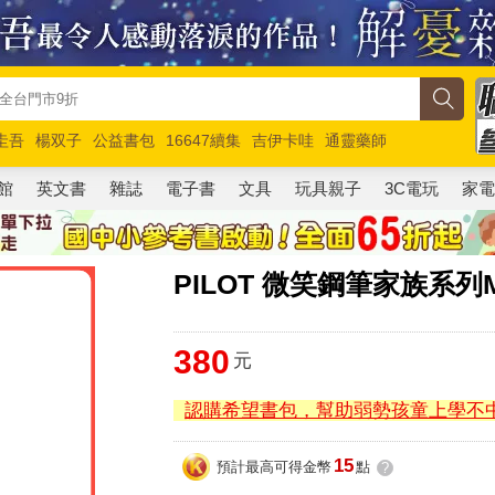
圭吾
楊双子
公益書包
16647續集
吉伊卡哇
通靈藥師
路邊攤新作
馬斯克
玩具總動員5
超慢跑
館
英文書
雜誌
電子書
文具
玩具親子
3C電玩
家
PILOT 微笑鋼筆家族系列
380
元
認購希望書包，幫助弱勢孩童上學不
15
預計最高可得金幣
點
?