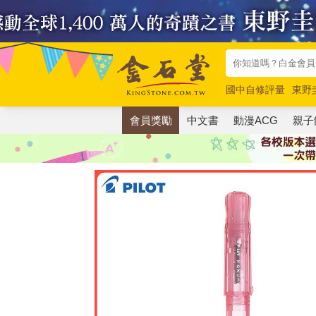
國中自修評量
東野
唯紅花綻放
奧德賽
會員獎勵
中文書
動漫ACG
親子