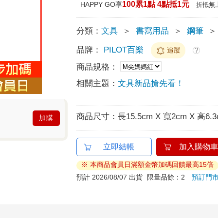
100累1點 4點抵1元
HAPPY GO享
折抵無
分類：
文具
＞
書寫用品
＞
鋼筆
＞
品牌：
PILOT百樂
追蹤
?
商品規格：
相關主題：
文具新品搶先看！
商品尺寸：
長15.5cm X 寬2cm X 高6.
加購
立即結帳
加入購物車
※ 本商品會員日滿額金幣加碼回饋最高15倍
預計 2026/08/07 出貨
限量品餘：2
預訂門