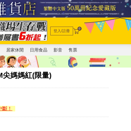
0
登入/註冊
電
居家休閒
日用食品
影音
售票
M尖媽媽紅(限量)
中斷！