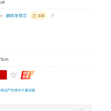
上限
＞
鋼珠筆替芯
追蹤
?
.5cm
市商品
門市庫存
大量採購