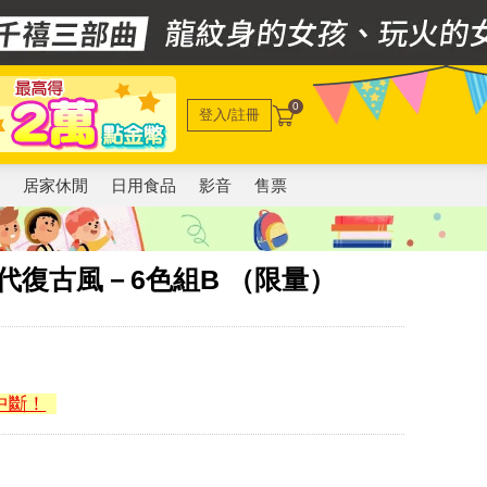
0
登入/註冊
電
居家休閒
日用食品
影音
售票
0年代復古風－6色組B （限量）
中斷！