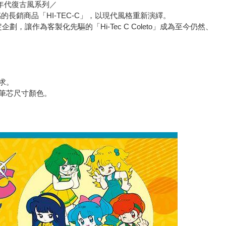
0年代復古風系列／
感的長銷商品「HI-TEC-C」，以現代風格重新演繹。
企劃，讓作為客製化先驅的「Hi-Tec C Coleto」成為至今仍然、
求。
筆芯尺寸顏色。