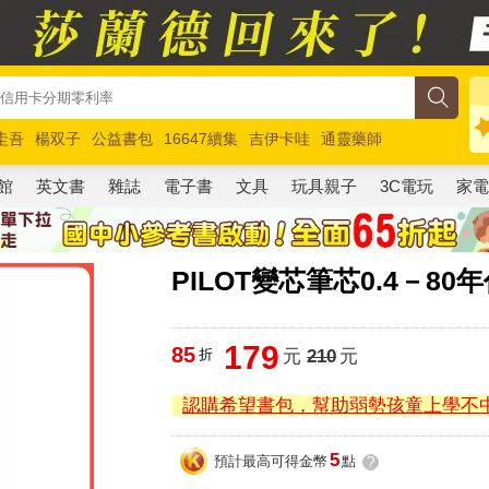
圭吾
楊双子
公益書包
16647續集
吉伊卡哇
通靈藥師
路邊攤新作
馬斯克
玩具總動員5
超慢跑
館
英文書
雜誌
電子書
文具
玩具親子
3C電玩
家
PILOT變芯筆芯0.4－8
179
85
折
元
210
元
認購希望書包，幫助弱勢孩童上學不
5
預計最高可得金幣
點
?