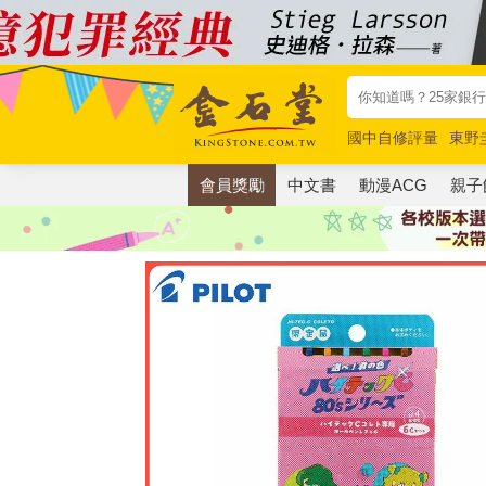
國中自修評量
東野
唯紅花綻放
奧德賽
會員獎勵
中文書
動漫ACG
親子