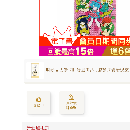
呀哈★吉伊卡哇旋風再起，精選周邊看過來
寫評價
喜歡+1
賺金幣
活動訊息