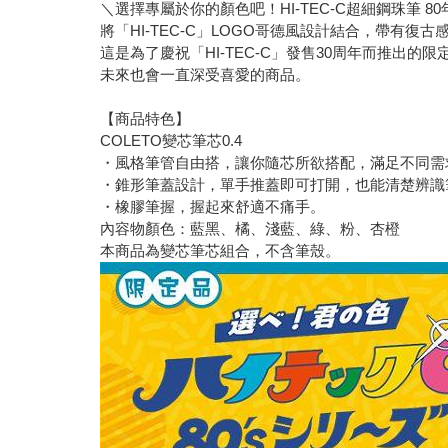
＼選擇專屬於你的顏色吧！HI-TEC-C超細鋼珠筆 8
將「HI-TEC-C」LOGO哥德風設計結合，帶有復古
這是為了慶祝「HI-TEC-C」發售30周年而推出的限定
未來也會一直深受喜愛的商品。
【商品特色】
COLETO變芯筆芯0.4
・風格筆管自由搭，讓你隨芯所欲搭配，滿足不同需
・錐形筆蓋設計，單手推蓋即可打開，也能清楚辨識
・橡膠筆握，握起來舒適不痛手。
內容物顏色：藍黑、橘、淺藍、綠、粉、杏橙
本商品為變芯筆芯組合，不含筆殼。