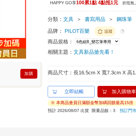
100累1點 4點抵1元
HAPPY GO享
折抵無
分類：
文具
＞
書寫用品
＞
鋼珠筆
品牌：
PILOT百樂
追蹤
?
商品規格：
相關主題：
文具新品搶先看！
商品尺寸：
長16.5cm X 寬7.3cm X 高1
加購
立即結帳
加入購物車
※ 本商品會員日滿額金幣加碼回饋最高15倍
預計 2026/08/07 出貨
限量品餘：3
預訂門