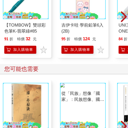
【TOMBOW】雙頭彩
吉伊卡哇 學前鉛筆6入
UNI
色筆K-翡翠綠#85
(2B)
ONE
32
124
91
折
特價
元
95
折
特價
元
84
折
加入購物車
加入購物車
您可能也需要