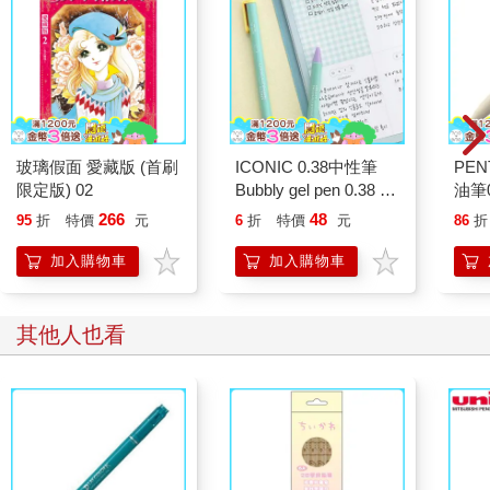
玻璃假面 愛藏版 (首刷
ICONIC 0.38中性筆
PEN
限定版) 02
Bubbly gel pen 0.38 02
油筆
Vintage mint （黑色墨
266
48
95
折
特價
元
6
折
特價
元
86
折
水）
加入購物車
加入購物車
其他人也看