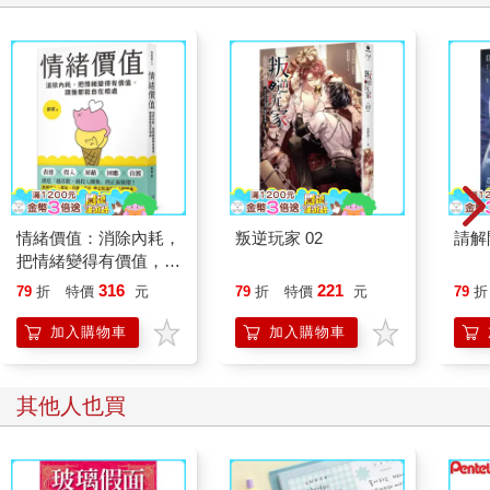
情緒價值：消除內耗，
叛逆玩家 02
請解
把情緒變得有價值，跟
誰都能自在相處
316
221
79
折
特價
元
79
折
特價
元
79
折
加入購物車
加入購物車
其他人也買