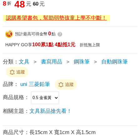
48
8
折
元
60
元
認購希望書包，幫助弱勢孩童上學不中斷！
0
預計最高可得金幣
點
?
100累1點 4點抵1元
HAPPY GO享
折抵無上限
分類：
文具
＞
書寫用品
＞
鋼珠筆
＞
自動鋼珠筆
追蹤
品牌：
uni 三菱鉛筆
追蹤
商品規格：
相關主題：
文具新品搶先看！
商品尺寸：
長15cm X 寬1cm X 高1.5cm