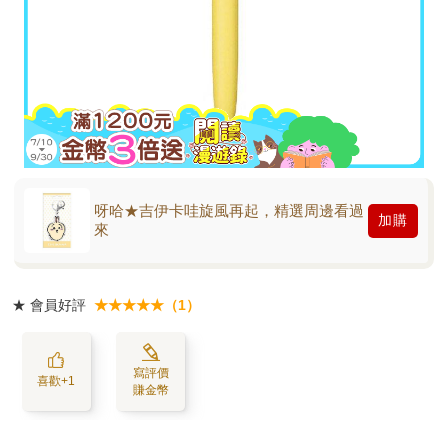
呀哈★吉伊卡哇旋風再起，精選周邊看過
加購
來
★
會員好評
★★★★★（1）
寫評價
喜歡+1
賺金幣