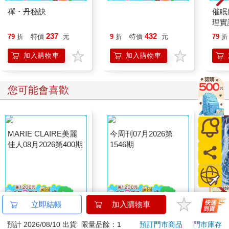
禪・丹秘訣
從「民族」想像「國
催眠
家」：民族想像、國家
理實
權力與當代中國的多數
全
237
432
79
折
特價
元
9
折
特價
元
79
折
暴力
加入購物車
加入購物車
您可能會喜歡
立即結帳
加入購物車
MARIE CLAIRE美麗
今周刊07月2026第
水平
佳人08月2026第400期
1546期
落・
預計 2026/08/10 出貨
限量品餘：1
預訂門市商品
門市庫存