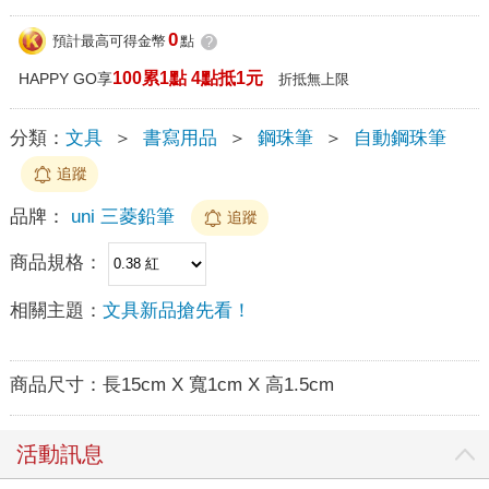
0
預計最高可得金幣
點
?
100累1點 4點抵1元
HAPPY GO享
折抵無上限
分類：
文具
＞
書寫用品
＞
鋼珠筆
＞
自動鋼珠筆
追蹤
品牌：
uni 三菱鉛筆
追蹤
商品規格：
相關主題：
文具新品搶先看！
商品尺寸：
長15cm X 寬1cm X 高1.5cm
活動訊息