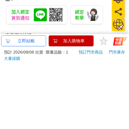
商品運送說明：
立即結帳
加入購物車
本公司所提供的產品配送區域範圍目前僅限台灣本島。注
意！收件地址請勿為郵政信箱。
預計 2026/08/08 出貨
限量品餘：1
預訂門市商品
門市庫存
商品將由廠商透過貨運或是郵局寄送。消費者訂購之商品若
大量採購
無法送達，經電話或 E-mail無法聯繫逾三天者，本公司將取
消該筆訂單，並且全額退款。
當廠商出貨後，您會收到E-mail出貨通知，您也可透過【
訂
單查詢
】確認出貨情況。
產品顏色可能會因網頁呈現與拍攝關係產生色差，圖片僅供
參考，商品依實際供貨樣式為準。
如果是大型商品（如：傢俱、床墊、家電、運動器材等）及
需安裝商品，請依商品頁面說明為主。訂單完成收款確認
後，出貨廠商將會和您聯繫確認相關配送等細節。
偏遠地區、樓層費及其它加價費用，皆由廠商於約定配送時