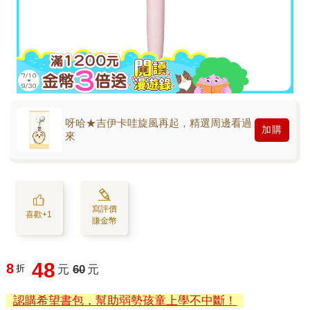
呀哈★吉伊卡哇旋風再起，精選周邊看過
加購
來
寫評價
喜歡+1
賺金幣
48
8
折
元
60
元
認購希望書包，幫助弱勢孩童上學不中斷！