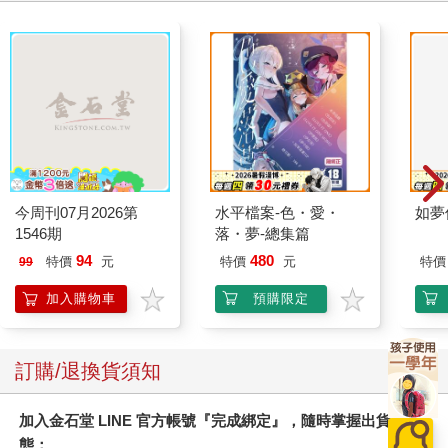
今周刊07月2026第
水平檔案-色・愛・
如夢
1546期
落・夢-總集篇
94
480
特價
元
特價
元
特價
99
加入購物車
預購限定
訂購/退換貨須知
加入金石堂 LINE 官方帳號『完成綁定』，隨時掌握出貨動
態：