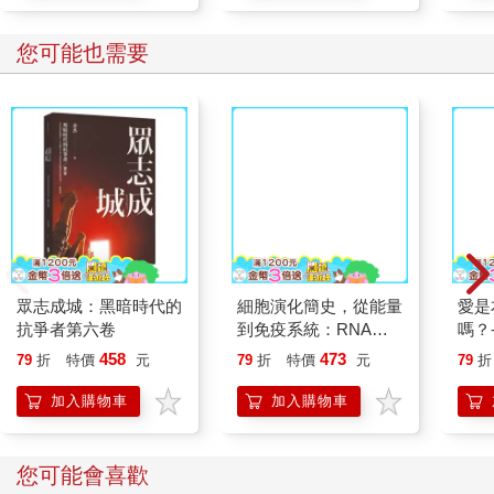
您可能也需要
眾志成城：黑暗時代的
細胞演化簡史，從能量
愛是
抗爭者第六卷
到免疫系統：RNA拓
嗎？
荒、DNA登場、膜形
們說
458
473
79
折
特價
元
79
折
特價
元
79
折
成邊界、粒線體加入分
工……從生命起源到癌
加入購物車
加入購物車
症、免疫與人工智慧，
重看細胞如何組成我們
所知的生命
您可能會喜歡