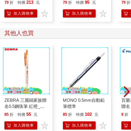
213
95
79
折
特價
元
79
折
特價
元
79
折
加入購物車
加入購物車
其他人也買
ZEBRA 三麗鷗家族聯
MONO 0.5mm自動鉛
百樂果
名0.5鋼珠筆 紅橙_布
筆標準
聯名
丁狗(限量)
55
102
85
折
特價
元
85
折
特價
元
8
折
加入購物車
加入購物車