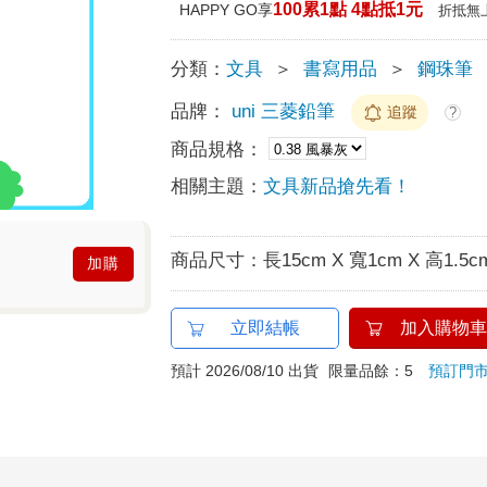
100累1點 4點抵1元
HAPPY GO享
折抵無
分類：
文具
＞
書寫用品
＞
鋼珠筆
品牌：
uni 三菱鉛筆
追蹤
?
商品規格：
相關主題：
文具新品搶先看！
商品尺寸：
長15cm X 寬1cm X 高1.5c
加購
立即結帳
加入購物車
預計 2026/08/10 出貨
限量品餘：5
預訂門