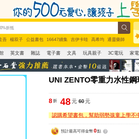
圭吾
楊双子
公益書包
16647續集
吉伊卡哇
高希均
通靈藥師
路邊攤新作
馬斯克
玩具總動員5
超慢跑
館
英文書
雜誌
電子書
文具
玩具親子
3C電玩
家
UNI ZENTO零重力水性鋼
48
8
折
元
60
元
認購希望書包，幫助弱勢孩童上學不
0
預計最高可得金幣
點
?