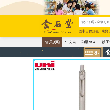
國中自修評量
東野
唯紅花綻放
奧德賽
會員獎勵
中文書
動漫ACG
親子