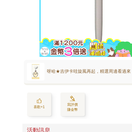
呀哈★吉伊卡哇旋風再起，精選周邊看過來
寫評價
喜歡+1
賺金幣
活動訊息