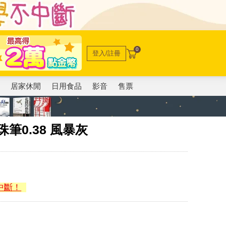
0
登入/註冊
電
居家休閒
日用食品
影音
售票
珠筆0.38 風暴灰
中斷！