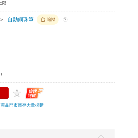
上限
＞
自動鋼珠筆
追蹤
?
m
市商品
門市庫存
大量採購