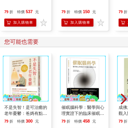
537
150
79
折
特價
元
79
折
特價
元
79
折
加入購物車
加入購物車
您可能也需要
不是失智！是可治癒的
催眠腦科學：醫學與心
成佛
老年憂鬱：爸媽有點怪
理實證下的臨床催眠大
觀入
怪的？悲觀易怒、健忘
全
300
458
79
折
特價
元
79
折
特價
元
79
折
失眠可能都是心病！照