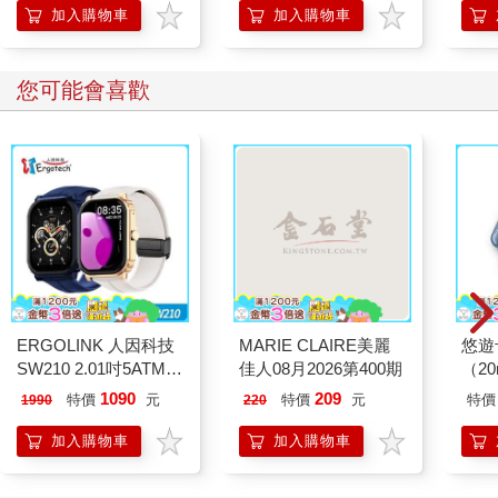
護必讀老年憂鬱症指南
加入購物車
加入購物車
您可能會喜歡
ERGOLINK 人因科技
MARIE CLAIRE美麗
悠遊
SW210 2.01吋5ATM游
佳人08月2026第400期
（2
泳心率血氧藍牙通話腕
1090
209
特價
元
特價
元
特價
1990
220
錶
加入購物車
加入購物車