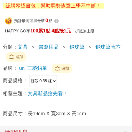
認購希望書包，幫助弱勢孩童上學不中斷！
0
預計最高可得金幣
點
?
100累1點 4點抵1元
HAPPY GO享
折抵無上限
分類：
文具
＞
書寫用品
＞
鋼珠筆
＞
鋼珠筆替芯
追蹤
品牌：
uni 三菱鉛筆
追蹤
商品規格：
相關主題：
文具新品搶先看！
商品尺寸：
長19cm X 寬3cm X 高1cm