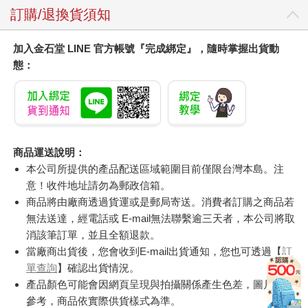
訂購/退換貨須知
加入金石堂 LINE 官方帳號『完成綁定』，隨時掌握出貨動
態：
商品運送說明：
本公司所提供的產品配送區域範圍目前僅限台灣本島。注
意！收件地址請勿為郵政信箱。
商品將由廠商透過貨運或是郵局寄送。消費者訂購之商品若
無法送達，經電話或 E-mail無法聯繫逾三天者，本公司將取
消該筆訂單，並且全額退款。
當廠商出貨後，您會收到E-mail出貨通知，您也可透過【
訂
單查詢
】確認出貨情況。
產品顏色可能會因網頁呈現與拍攝關係產生色差，圖片僅供
參考，商品依實際供貨樣式為準。