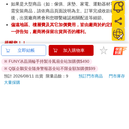
如果是大型商品（如：傢俱、床墊、家電、運動器材等）及
需安裝商品，請依商品頁面說明為主。訂單完成收款確認
後，出貨廠商將會和您聯繫確認相關配送等細節。
偏遠地區、樓層費及其它加價費用，皆由廠商於約定配送時
一併告知，廠商將保留出貨與否的權利。
提醒您！！
金石堂及銀行均不會請您操作ATM! 如接獲電話要求您前往
立即結帳
加入購物車
ATM提款機，請不要聽從指示，以免受騙上當！
※ FUNY冰晶渦輪手持製冷風扇全站加購價$490
退換貨須知：
※ Q版企鵝安全隨身警報器全站不限金額加購價$99
**提醒您，鑑賞期不等於試用期，退回商品須為全新狀態**
預計 2026/08/11 出貨
限量品餘：9
預訂門市商品
門市庫存
依據「消費者保護法」第19條及行政院消費者保護處公告之
大量採購
「通訊交易解除權合理例外情事適用準則」，以下商品購買
後，除商品本身有瑕疵外，將不提供7天的猶豫期：
易於腐敗、保存期限較短或解約時即將逾期。（如：生
鮮食品）
依消費者要求所為之客製化給付。（客製化商品）
報紙、期刊或雜誌。（含MOOK、外文雜誌）