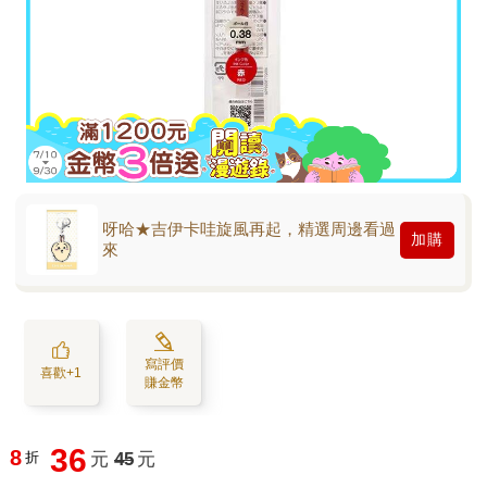
呀哈★吉伊卡哇旋風再起，精選周邊看過
加購
來
寫評價
喜歡+1
賺金幣
36
8
折
元
45
元