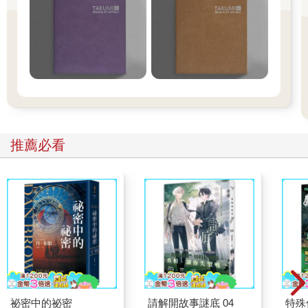
推薦必看
祕密中的祕密
請解開故事謎底 04
特殊傳