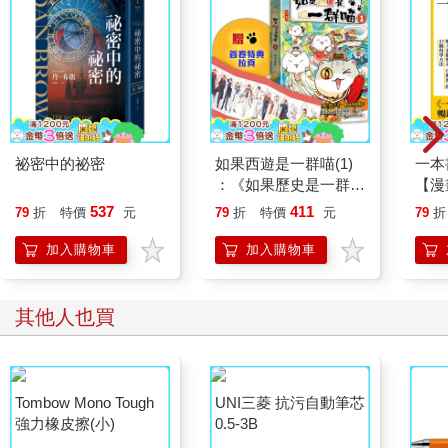
祕密中的祕密
如果西遊是一群喵(1)
一本
：《如果歷史是一群
【漫
喵》作者最新力作，附
行動
537
411
79
折
特價
元
79
折
特價
元
79
折
【首卷特典】拉頁
開關
「行
加入購物車
加入購物車
學方
其他人也買