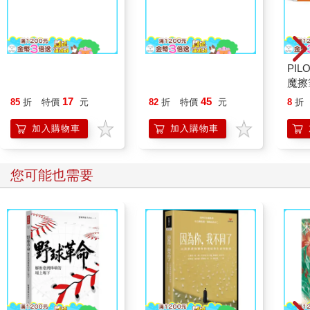
Tombow Mono Tough
UNI三菱 抗污自動筆芯
PI
強力橡皮擦(小)
0.5-3B
魔擦筆
17
45
85
折
特價
元
82
折
特價
元
8
折
加入購物車
加入購物車
您可能也需要