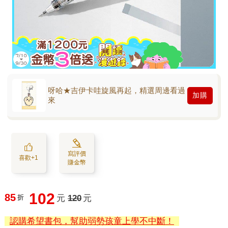
呀哈★吉伊卡哇旋風再起，精選周邊看過
加購
來
寫評價
喜歡+1
賺金幣
102
85
折
元
120
元
認購希望書包，幫助弱勢孩童上學不中斷！