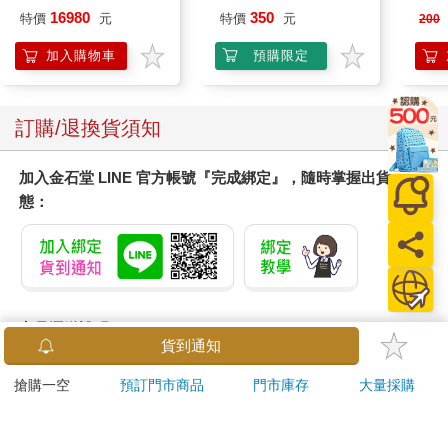
VA Hi-SPEC UNITED
16980
350
特價
元
特價
元
200
阿斯拉 G.S.X RS
SIREN 黑色限定
加入購物車
預購限定
訂購/退換貨須知
加入金石堂 LINE 官方帳號『完成綁定』，隨時掌握出貨動
態：
商品運送說明：
貨到通知
本公司所提供的產品配送區域範圍目前僅限台灣本島。注
意！收件地址請勿為郵政信箱。
搶購一空
預訂門市商品
門市庫存
大量採購
商品將由廠商透過貨運或是郵局寄送。消費者訂購之商品若
無法送達，經電話或 E-mail無法聯繫逾三天者，本公司將取