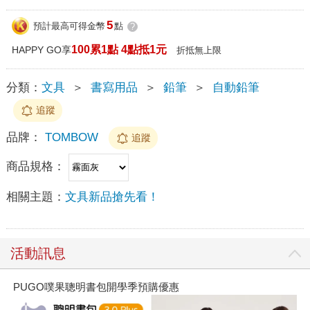
5
預計最高可得金幣
點
?
100累1點 4點抵1元
HAPPY GO享
折抵無上限
分類：
文具
＞
書寫用品
＞
鉛筆
＞
自動鉛筆
追蹤
品牌：
TOMBOW
追蹤
商品規格：
相關主題：
文具新品搶先看！
活動訊息
PUGO噗果聰明書包開學季預購優惠