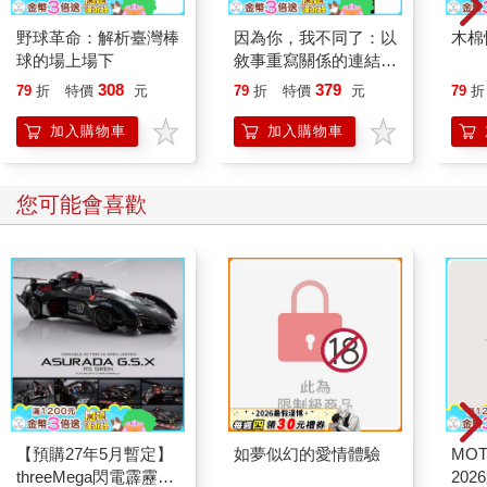
野球革命：解析臺灣棒
因為你，我不同了：以
木棉
球的場上場下
敘事重寫關係的連結與
生命的盼望
308
379
79
折
特價
元
79
折
特價
元
79
折
加入購物車
加入購物車
您可能會喜歡
【預購27年5月暫定】
如夢似幻的愛情體驗
MO
threeMega閃電霹靂車
202