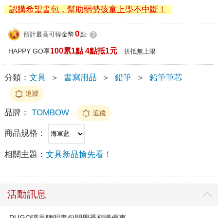
認購希望書包，幫助弱勢孩童上學不中斷！
0
預計最高可得金幣
點
?
100累1點 4點抵1元
HAPPY GO享
折抵無上限
分類：
文具
＞
書寫用品
＞
鉛筆
＞
鉛筆筆芯
追蹤
品牌：
TOMBOW
追蹤
商品規格：
相關主題：
文具新品搶先看！
活動訊息
PUGO噗果聰明書包開學季預購優惠