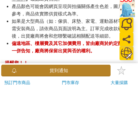
產品顏色可能會因網頁呈現與拍攝關係產生色差，圖片僅供
參考，商品依實際供貨樣式為準。
如果是大型商品（如：傢俱、床墊、家電、運動器材等）及
需安裝商品，請依商品頁面說明為主。訂單完成收款確認
後，出貨廠商將會和您聯繫確認相關配送等細節。
偏遠地區、樓層費及其它加價費用，皆由廠商於約定配送時
一併告知，廠商將保留出貨與否的權利。
提醒您！！
金石堂及銀行均不會請您操作ATM! 如接獲電話要求您前往
貨到通知
ATM提款機，請不要聽從指示，以免受騙上當！
預訂門市商品
門市庫存
大量採購
退換貨須知：
**提醒您，鑑賞期不等於試用期，退回商品須為全新狀態**
依據「消費者保護法」第19條及行政院消費者保護處公告之
「通訊交易解除權合理例外情事適用準則」，以下商品購買
後，除商品本身有瑕疵外，將不提供7天的猶豫期：
易於腐敗、保存期限較短或解約時即將逾期。（如：生
鮮食品）