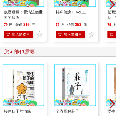
底層邏輯：看清這個世
特殊傳說Ⅲ vol.11
杖藜
界的底牌
意、
恭談
316
253
79
折
特價
元
79
折
特價
元
79
折
想
加入購物車
加入購物車
您可能也需要
接住孩子的情緒
全彩圖解莊子
從生