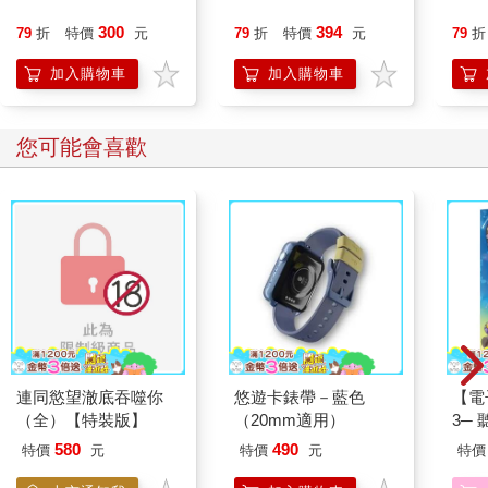
300
394
79
折
特價
元
79
折
特價
元
79
折
加入購物車
加入購物車
您可能會喜歡
連同慾望澈底吞噬你
悠遊卡錶帶－藍色
【電
（全）【特裝版】
（20mm適用）
3─
現自
580
490
特價
元
特價
元
特價