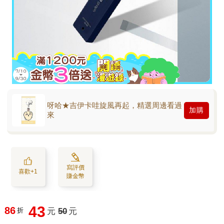
呀哈★吉伊卡哇旋風再起，精選周邊看過
加購
來
寫評價
喜歡+1
賺金幣
43
86
折
元
50
元