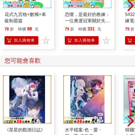
花式九宮格×數獨×車
恐懼，是最好的教練：
54
級制霸篇
一位奧運冠軍關於失
練電
敗、改變、未知與重生
附贈
98
331
78
折
特價
元
79
折
特價
元
79
折
的心理鍛鍊
聽〕
加入購物車
加入購物車
您可能會喜歡
《星星的觀測日誌》
水平檔案-色・愛・
韓國S