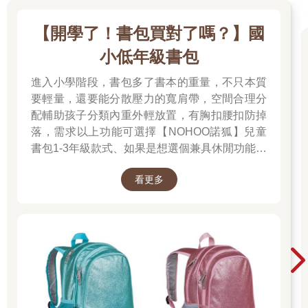
【開學了！書包買對了嗎？】國
小低年級書包
進入小學階段，書包多了書本的重量，不只本質
要輕量，還要能分散壓力的寬肩帶，空間合理分
配輔助孩子分類內重外輕放置，有胸扣腰扣防掉
落，需求以上功能可選擇【NOHOO諾狐】兒童
書包1-3年級款式、如果是想選個兼具休閒功能好
看可以選擇【三麗鷗顏值輕便休閒背包】也有很
看更多
不錯的大容量。 🎉金石堂開學季！爸媽好輕鬆帶
你一站購足！