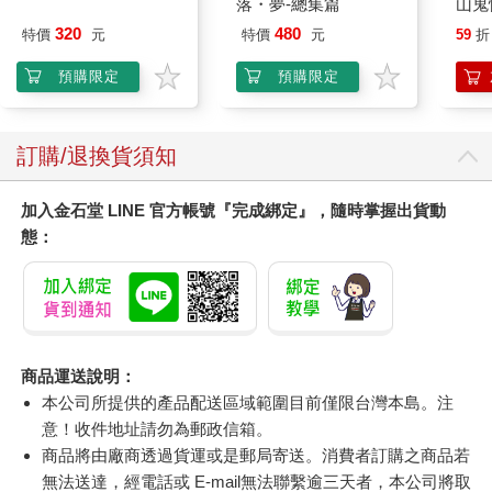
落・夢-總集篇
山鬼
450
320
480
特價
元
特價
元
59
折
預購限定
預購限定
訂購/退換貨須知
加入金石堂 LINE 官方帳號『完成綁定』，隨時掌握出貨動
態：
商品運送說明：
本公司所提供的產品配送區域範圍目前僅限台灣本島。注
意！收件地址請勿為郵政信箱。
商品將由廠商透過貨運或是郵局寄送。消費者訂購之商品若
無法送達，經電話或 E-mail無法聯繫逾三天者，本公司將取