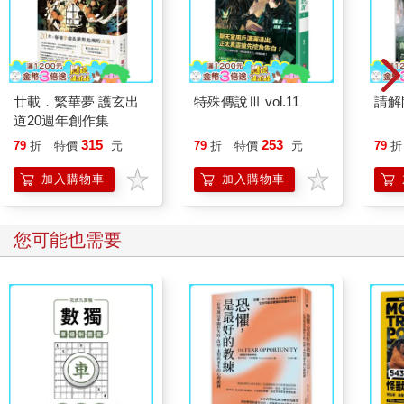
廿載．繁華夢 護玄出
特殊傳說Ⅲ vol.11
請解
道20週年創作集
315
253
79
折
特價
元
79
折
特價
元
79
折
加入購物車
加入購物車
您可能也需要