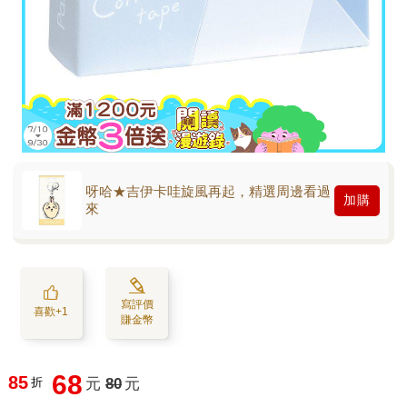
呀哈★吉伊卡哇旋風再起，精選周邊看過
加購
來
寫評價
喜歡+1
賺金幣
68
85
折
元
80
元