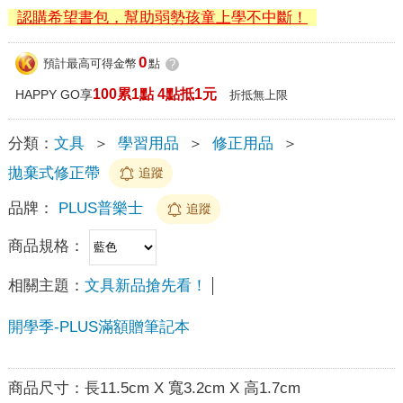
認購希望書包，幫助弱勢孩童上學不中斷！
0
預計最高可得金幣
點
?
100累1點 4點抵1元
HAPPY GO享
折抵無上限
分類：
文具
＞
學習用品
＞
修正用品
＞
拋棄式修正帶
追蹤
品牌：
PLUS普樂士
追蹤
商品規格：
相關主題：
文具新品搶先看！
開學季-PLUS滿額贈筆記本
商品尺寸：
長11.5cm X 寬3.2cm X 高1.7cm