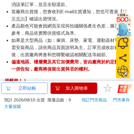
消該筆訂單，並且全額退款。
當廠商出貨後，您會收到E-mail出貨通知，您也可透過【
訂
單查詢
】確認出貨情況。
產品顏色可能會因網頁呈現與拍攝關係產生色差，圖片僅供
參考，商品依實際供貨樣式為準。
如果是大型商品（如：傢俱、床墊、家電、運動器材等）及
需安裝商品，請依商品頁面說明為主。訂單完成收款確認
後，出貨廠商將會和您聯繫確認相關配送等細節。
偏遠地區、樓層費及其它加價費用，皆由廠商於約定配送時
一併告知，廠商將保留出貨與否的權利。
提醒您！！
金石堂及銀行均不會請您操作ATM! 如接獲電話要求您前往
立即結帳
加入購物車
ATM提款機，請不要聽從指示，以免受騙上當！
預計 2026/08/10 出貨
限量品餘：9
預訂門市商品
門市庫存
退換貨須知：
大量採購
**提醒您，鑑賞期不等於試用期，退回商品須為全新狀態**
依據「消費者保護法」第19條及行政院消費者保護處公告之
「通訊交易解除權合理例外情事適用準則」，以下商品購買