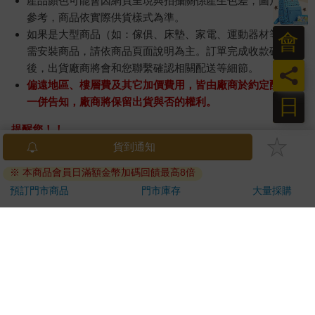
產品顏色可能會因網頁呈現與拍攝關係產生色差，圖片僅供
參考，商品依實際供貨樣式為準。
如果是大型商品（如：傢俱、床墊、家電、運動器材等）及
會
需安裝商品，請依商品頁面說明為主。訂單完成收款確認
後，出貨廠商將會和您聯繫確認相關配送等細節。
員
偏遠地區、樓層費及其它加價費用，皆由廠商於約定配送時
日
一併告知，廠商將保留出貨與否的權利。
提醒您！！
金石堂及銀行均不會請您操作ATM! 如接獲電話要求您前往
ATM提款機，請不要聽從指示，以免受騙上當！
退換貨須知：
**提醒您，鑑賞期不等於試用期，退回商品須為全新狀態**
依據「消費者保護法」第19條及行政院消費者保護處公告之
「通訊交易解除權合理例外情事適用準則」，以下商品購買
後，除商品本身有瑕疵外，將不提供7天的猶豫期：
易於腐敗、保存期限較短或解約時即將逾期。（如：生
鮮食品）
依消費者要求所為之客製化給付。（客製化商品）