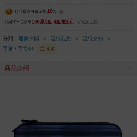
10
預計最高可得金幣
點
?
100累1點 4點抵1元
HAPPY GO享
折抵無上限
分類：
居家休閒
＞
流行包袋
＞
流行女包
＞
手拿 / 手提包
追蹤
商品介紹