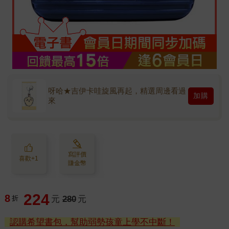
呀哈★吉伊卡哇旋風再起，精選周邊看過
加購
來
寫評價
喜歡+1
賺金幣
224
8
折
元
280
元
認購希望書包，幫助弱勢孩童上學不中斷！