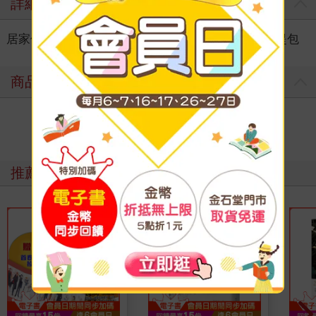
詳細資料
居家休閒
＞
流行包袋
＞
流行女包
＞
手拿 / 手提包
商品評價
寫評價
推薦必看