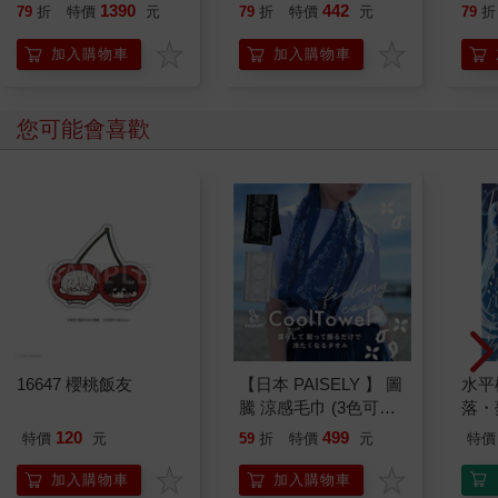
－法學大意模擬試題、
洲懸疑推理天王克里
(烘
1390
442
79
折
特價
元
79
折
特價
元
79
折
法學大意小法典)
斯．漢默《血與寶藏》
精采續作！）
加入購物車
加入購物車
您可能會喜歡
16647 櫻桃飯友
【日本 PAISELY 】 圖
水平
騰 涼感毛巾 (3色可選)
落・
涼感毛巾 涼感巾 冰涼
120
499
特價
元
59
折
特價
元
特價
巾 日本涼感毛巾 運動
毛巾
加入購物車
加入購物車