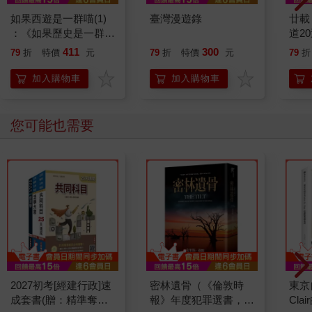
如果西遊是一群喵(1)
臺灣漫遊錄
廿載
：《如果歷史是一群
道2
喵》作者最新力作，附
411
300
79
折
特價
元
79
折
特價
元
79
折
【首卷特典】拉頁
加入購物車
加入購物車
您可能也需要
2027初考[經建行政]速
密林遺骨（《倫敦時
東京自
成套書(贈：精準奪分
報》年度犯罪選書，澳
Cl