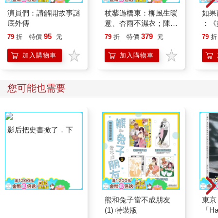
演員們：請解開故事謎
杖藜過橋東：柳風生暖
如果
底外傳
意、杏雨不濕衣；陳亮
：《
恭談以心轉境的適齡漫
喵》
95
379
79
折
特價
元
79
折
特價
元
79
折
想
【首
加入購物車
加入購物車
您可能也需要
影后把史書掀了．下
熊和兔子當不成朋友
東京
(1) 特裝版
「Ha