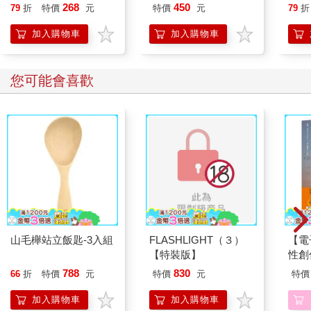
大公
268
450
79
折
特價
元
特價
元
79
折
情，
塔！
加入購物車
加入購物車
您可能會喜歡
山毛櫸站立飯匙-3入組
FLASHLIGHT（３）
【電
【特裝版】
性創
我療
788
830
66
折
特價
元
特價
元
特價
藏）
加入購物車
加入購物車