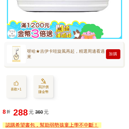
呀哈★吉伊卡哇旋風再起，精選周邊看過
加購
來
寫評價
喜歡+1
賺金幣
288
8
折
元
360
元
認購希望書包，幫助弱勢孩童上學不中斷！