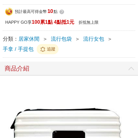
10
預計最高可得金幣
點
?
100累1點 4點抵1元
HAPPY GO享
折抵無上限
分類：
居家休閒
＞
流行包袋
＞
流行女包
＞
手拿 / 手提包
追蹤
商品介紹