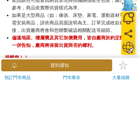
產品顏色可能會因網頁呈現與拍攝關係產生色差，圖片僅供
參考，商品依實際供貨樣式為準。
如果是大型商品（如：傢俱、床墊、家電、運動器材等）及
需安裝商品，請依商品頁面說明為主。訂單完成收款確認
後，出貨廠商將會和您聯繫確認相關配送等細節。
偏遠地區、樓層費及其它加價費用，皆由廠商於約定配送時
一併告知，廠商將保留出貨與否的權利。
提醒您！！
金石堂及銀行均不會請您操作ATM! 如接獲電話要求您前往
貨到通知
ATM提款機，請不要聽從指示，以免受騙上當！
預訂門市商品
門市庫存
大量採購
退換貨須知：
**提醒您，鑑賞期不等於試用期，退回商品須為全新狀態**
依據「消費者保護法」第19條及行政院消費者保護處公告之
「通訊交易解除權合理例外情事適用準則」，以下商品購買
後，除商品本身有瑕疵外，將不提供7天的猶豫期：
易於腐敗、保存期限較短或解約時即將逾期。（如：生
鮮食品）
依消費者要求所為之客製化給付。（客製化商品）