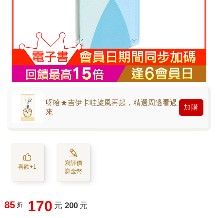
呀哈★吉伊卡哇旋風再起，精選周邊看過
加購
來
寫評價
喜歡+1
賺金幣
170
85
折
元
200
元