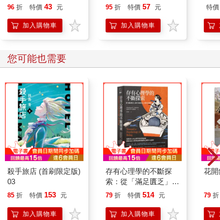
快樂
43
57
96
折
特價
元
95
折
特價
元
特價
文]
加入購物車
加入購物車
您可能也需要
殺手旅店 (首刷限定版)
存有心理學的不斷探
花開
03
索：從「滿足匱乏」走
向「成為自己」的內在
153
514
85
折
特價
元
79
折
特價
元
79
折
覺醒
加入購物車
加入購物車