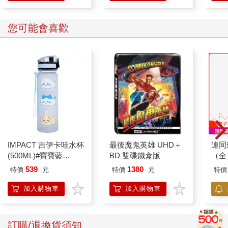
您可能會喜歡
IMPACT 吉伊卡哇水杯
最後魔鬼英雄 UHD＋
連同
(500ML)#寶寶藍
BD 雙碟鐵盒版
（全
IMCHB01LB
539
1380
特價
元
特價
元
特價
加入購物車
加入購物車
訂購/退換貨須知