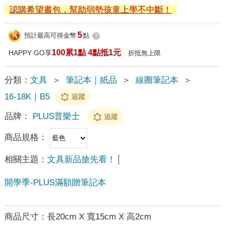
認購希望書包，幫助弱勢孩童上學不中斷！
5
預計最高可得金幣
點
?
100累1點 4點抵1元
HAPPY GO享
折抵無上限
分類：
文具
＞
筆記本｜紙品
＞
線圈筆記本
＞
16-18K｜B5
追蹤
品牌：
PLUS普樂士
追蹤
商品規格：
相關主題：
文具新品搶先看！
開學季-PLUS滿額贈筆記本
商品尺寸：
長20cm X 寬15cm X 高2cm