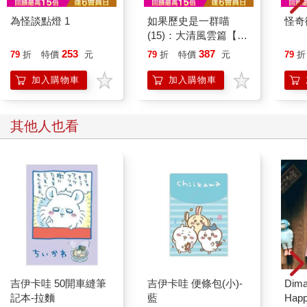
為怪談點燈 1
如果歷史是一群喵
怪奇
(15)：大清風雲篇【萌
貓漫畫學歷史】
253
387
79
折
特價
元
79
折
特價
元
79
折
加入購物車
加入購物車
其他人也看
吉伊卡哇 50開車縫筆
吉伊卡哇 便條包(小)-
Dim
記本-拉麵
藍
Happ