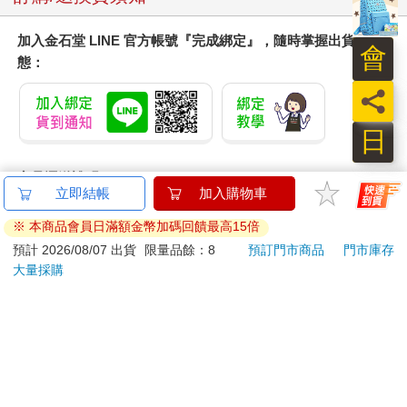
加入金石堂 LINE 官方帳號『完成綁定』，隨時掌握出貨動
會
態：
員
日
商品運送說明：
立即結帳
加入購物車
本公司所提供的產品配送區域範圍目前僅限台灣本島。注
意！收件地址請勿為郵政信箱。
※ 本商品會員日滿額金幣加碼回饋最高15倍
商品將由廠商透過貨運或是郵局寄送。消費者訂購之商品若
預計 2026/08/07 出貨
限量品餘：8
預訂門市商品
門市庫存
無法送達，經電話或 E-mail無法聯繫逾三天者，本公司將取
大量採購
消該筆訂單，並且全額退款。
當廠商出貨後，您會收到E-mail出貨通知，您也可透過【
訂
單查詢
】確認出貨情況。
產品顏色可能會因網頁呈現與拍攝關係產生色差，圖片僅供
參考，商品依實際供貨樣式為準。
如果是大型商品（如：傢俱、床墊、家電、運動器材等）及