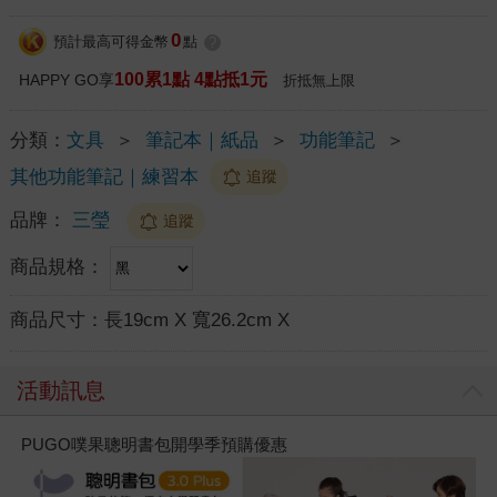
0
預計最高可得金幣
點
?
100累1點 4點抵1元
HAPPY GO享
折抵無上限
分類：
文具
＞
筆記本｜紙品
＞
功能筆記
＞
其他功能筆記｜練習本
追蹤
品牌：
三瑩
追蹤
商品規格：
商品尺寸：
長19cm X 寬26.2cm X
活動訊息
PUGO噗果聰明書包開學季預購優惠