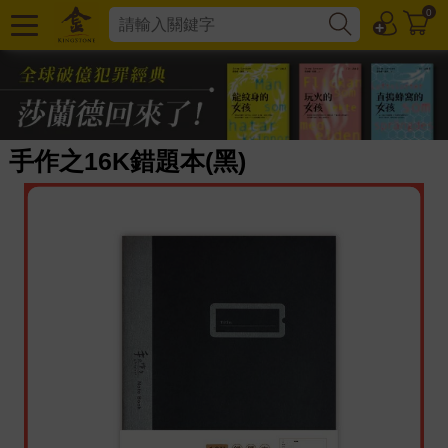
0
手作之16K錯題本(黑)