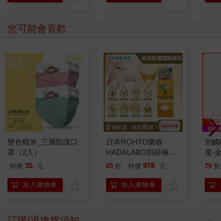
學方
您可能也需要
紺碧的北極星(全)
莫道細微(精裝)：明代
Netk
政治制度再思
110
316
79
折
特價
元
79
折
特價
元
79
折
加入購物車
加入購物車
您可能會喜歡