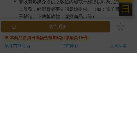
日
一併告知，廠商將保留出貨與否的權利。
提醒您！！
金石堂及銀行均不會請您操作ATM! 如接獲電話要求您前往
ATM提款機，請不要聽從指示，以免受騙上當！
退換貨須知：
**提醒您，鑑賞期不等於試用期，退回商品須為全新狀態**
依據「消費者保護法」第19條及行政院消費者保護處公告之
「通訊交易解除權合理例外情事適用準則」，以下商品購買
後，除商品本身有瑕疵外，將不提供7天的猶豫期：
易於腐敗、保存期限較短或解約時即將逾期。（如：生
鮮食品）
依消費者要求所為之客製化給付。（客製化商品）
報紙、期刊或雜誌。（含MOOK、外文雜誌）
經消費者拆封之影音商品或電腦軟體。
非以有形媒介提供之數位內容或一經提供即為完成之線
上服務，經消費者事先同意始提供。（如：電子書、電
子雜誌、下載版軟體、虛擬商品…等）