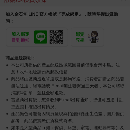
雙色蝦米_三層防護口
日本ROHTO樂敦-
別觸
罩（2入）
HADALABO肌研極潤
度-
金緻7重玻尿酸高效保
35
976
特價
元
65
折
特價
元
79
折
濕潤澤特濃精華乳液
140ml/金瓶(Premium
加入購物車
加入購物車
臉部肌膚護理乳霜,素
顏保養乾肌水凝乳)
訂購/退換貨須知
加入金石堂 LINE 官方帳號『完成綁定』，隨時掌握出貨動