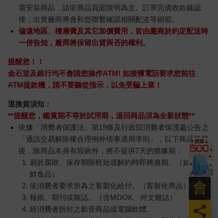
態：
商品運送說明：
本公司所提供的產品配送區域範圍目前僅限台灣本島。注
意！收件地址請勿為郵政信箱。
商品將由廠商透過貨運或是郵局寄送。消費者訂購之商品若
無法送達，經電話或 E-mail無法聯繫逾三天者，本公司將取
消該筆訂單，並且全額退款。
當廠商出貨後，您會收到E-mail出貨通知，您也可透過【
訂
單查詢
】確認出貨情況。
產品顏色可能會因網頁呈現與拍攝關係產生色差，圖片僅供
參考，商品依實際供貨樣式為準。
如果是大型商品（如：傢俱、床墊、家電、運動器材等）及
會
需安裝商品，請依商品頁面說明為主。訂單完成收款確認
後，出貨廠商將會和您聯繫確認相關配送等細節。
員
偏遠地區、樓層費及其它加價費用，皆由廠商於約定配送時