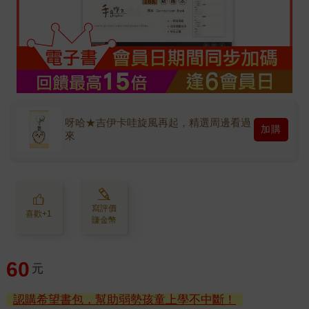
呀哈★吉伊卡哇旋風再起，精選周邊看過
加購
來
寫評價
喜歡+1
賺金幣
60
元
認購希望書包，幫助弱勢孩童上學不中斷！