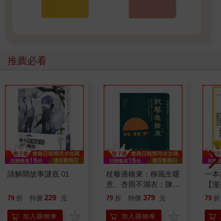
推薦必看
請解開故事謎底 01
杖藜過橋東：柳風生暖
一本
意、杏雨不濕衣；陳亮
【漫
恭談以心轉境的適齡漫
行動
229
379
79
折
特價
元
79
折
特價
元
79
折
想
開關
「行
加入購物車
加入購物車