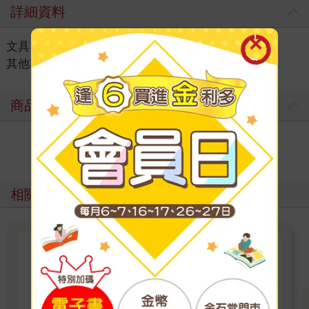
詳細資料
文具
＞
筆記本｜紙品
＞
功能筆記
＞
其他功能筆記｜練習本
商品評價
寫評價
相關主題
幫助你實現目標的子彈筆記
專業子彈筆記本有點陣內頁，更方便創造自己想
要個格式。但其實任何筆記本都可以寫子彈筆