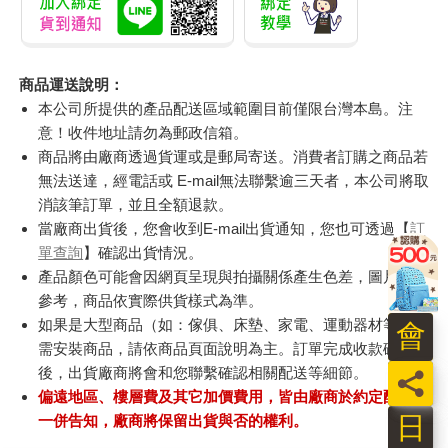
商品運送說明：
本公司所提供的產品配送區域範圍目前僅限台灣本島。注
意！收件地址請勿為郵政信箱。
商品將由廠商透過貨運或是郵局寄送。消費者訂購之商品若
無法送達，經電話或 E-mail無法聯繫逾三天者，本公司將取
消該筆訂單，並且全額退款。
當廠商出貨後，您會收到E-mail出貨通知，您也可透過【
訂
單查詢
】確認出貨情況。
產品顏色可能會因網頁呈現與拍攝關係產生色差，圖片僅供
參考，商品依實際供貨樣式為準。
如果是大型商品（如：傢俱、床墊、家電、運動器材等）及
會
需安裝商品，請依商品頁面說明為主。訂單完成收款確認
後，出貨廠商將會和您聯繫確認相關配送等細節。
員
偏遠地區、樓層費及其它加價費用，皆由廠商於約定配送時
日
一併告知，廠商將保留出貨與否的權利。