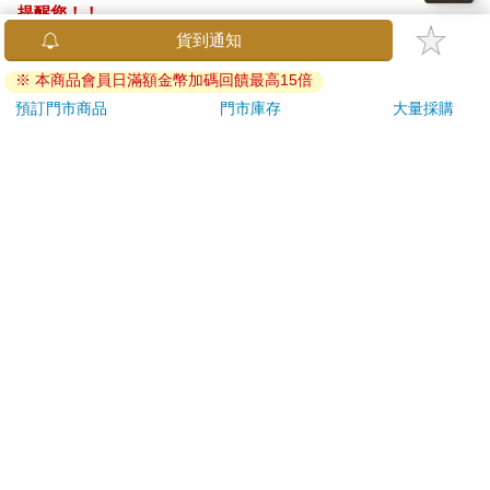
提醒您！！
金石堂及銀行均不會請您操作ATM! 如接獲電話要求您前往
ATM提款機，請不要聽從指示，以免受騙上當！
退換貨須知：
**提醒您，鑑賞期不等於試用期，退回商品須為全新狀態**
依據「消費者保護法」第19條及行政院消費者保護處公告之
「通訊交易解除權合理例外情事適用準則」，以下商品購買
後，除商品本身有瑕疵外，將不提供7天的猶豫期：
易於腐敗、保存期限較短或解約時即將逾期。（如：生
鮮食品）
依消費者要求所為之客製化給付。（客製化商品）
報紙、期刊或雜誌。（含MOOK、外文雜誌）
經消費者拆封之影音商品或電腦軟體。
非以有形媒介提供之數位內容或一經提供即為完成之線
上服務，經消費者事先同意始提供。（如：電子書、電
子雜誌、下載版軟體、虛擬商品…等）
已拆封之個人衛生用品。（如：內衣褲、刮鬍刀、除毛
刀…等）