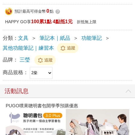
0
預計最高可得金幣
點
?
100累1點 4點抵1元
HAPPY GO享
折抵無上限
分類：
文具
＞
筆記本｜紙品
＞
功能筆記
＞
其他功能筆記｜練習本
追蹤
品牌：
三瑩
追蹤
商品規格：
活動訊息
PUGO噗果聰明書包開學季預購優惠