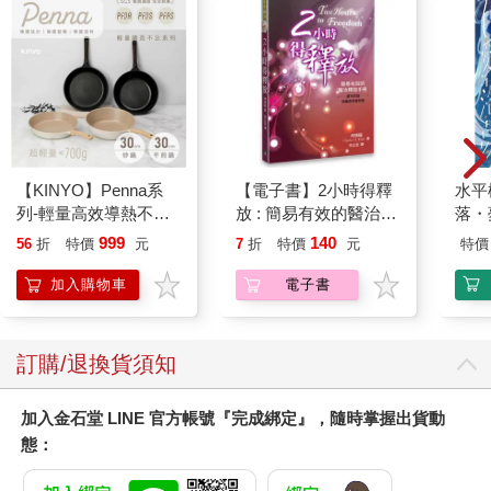
【KINYO】Penna系
【電子書】2小時得釋
水平
列-輕量高效導熱不沾
放 : 簡易有效的醫治釋
落・
平煎鍋30cm
放手冊
999
140
56
折
特價
元
7
折
特價
元
特價
加入購物車
電子書
訂購/退換貨須知
加入金石堂 LINE 官方帳號『完成綁定』，隨時掌握出貨動
態：