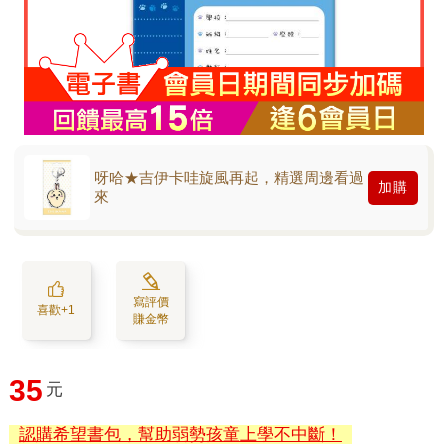
呀哈★吉伊卡哇旋風再起，精選周邊看過
加購
來
寫評價
喜歡+1
賺金幣
35
元
認購希望書包，幫助弱勢孩童上學不中斷！