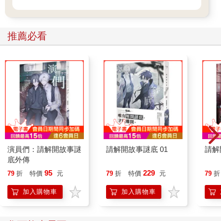
推薦必看
演員們：請解開故事謎
請解開故事謎底 01
請解
底外傳
95
229
79
折
特價
元
79
折
特價
元
79
折
加入購物車
加入購物車