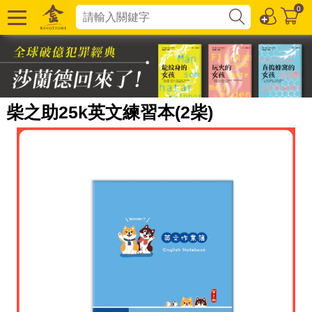
0
柴之助25k英文練習本(2柴)