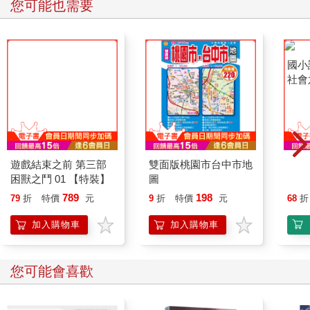
您可能也需要
遊戲結束之前 第三部
困獸之鬥 01 【特裝】
雙面版桃園市台中市地
國小
圖
社會
789
198
79
折
特價
元
9
折
特價
元
68
折
加入購物車
加入購物車
您可能會喜歡