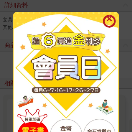
詳細資料
文具
＞
筆記本｜紙品
＞
功能筆記
＞
其他功能筆記｜練習本
商品評價
寫評價
相關主題
幫助你實現目標的子彈筆記
專業子彈筆記本有點陣內頁，更方便創造自己想
要個格式。但其實任何筆記本都可以寫子彈筆