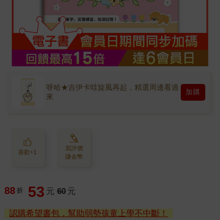
呀哈★吉伊卡哇旋風再起，精選周邊看過
加購
來
寫評價
喜歡+1
賺金幣
53
88
折
元
60
元
認購希望書包，幫助弱勢孩童上學不中斷！