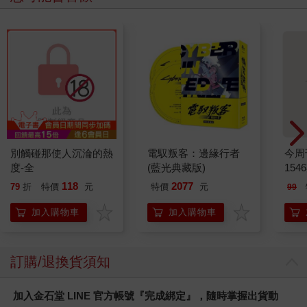
別觸碰那使人沉淪的熱
電馭叛客：邊緣行者
今周
度-全
(藍光典藏版)
154
118
2077
79
折
特價
元
特價
元
99
加入購物車
加入購物車
訂購/退換貨須知
加入金石堂 LINE 官方帳號『完成綁定』，隨時掌握出貨動