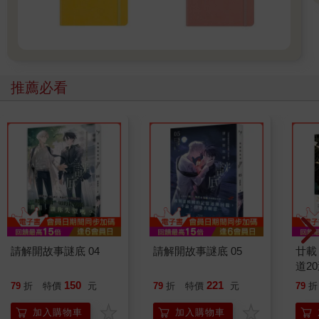
推薦必看
請解開故事謎底 04
請解開故事謎底 05
廿載
道2
150
221
79
折
特價
元
79
折
特價
元
79
折
加入購物車
加入購物車