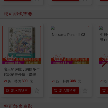
您可能也需要
魔王的遊戲：納爾曼年
Netkama Punch!!! 03
中日
代記祕史外傳（廣嶋玲
裝)
子首部青少年小說）
新秩
300
308
79
折
特價
元
79
折
特價
元
79
折
加入購物車
加入購物車
您可能會喜歡