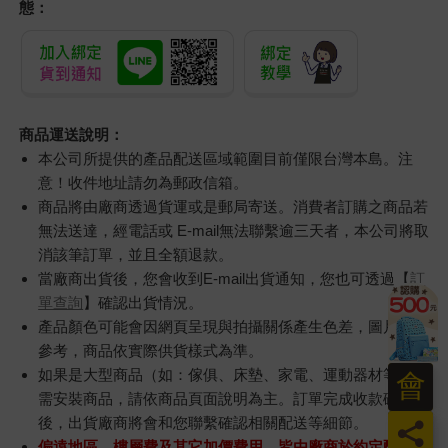
態：
商品運送說明：
本公司所提供的產品配送區域範圍目前僅限台灣本島。注
意！收件地址請勿為郵政信箱。
商品將由廠商透過貨運或是郵局寄送。消費者訂購之商品若
無法送達，經電話或 E-mail無法聯繫逾三天者，本公司將取
消該筆訂單，並且全額退款。
當廠商出貨後，您會收到E-mail出貨通知，您也可透過【
訂
單查詢
】確認出貨情況。
產品顏色可能會因網頁呈現與拍攝關係產生色差，圖片僅供
參考，商品依實際供貨樣式為準。
如果是大型商品（如：傢俱、床墊、家電、運動器材等）及
會
需安裝商品，請依商品頁面說明為主。訂單完成收款確認
後，出貨廠商將會和您聯繫確認相關配送等細節。
員
偏遠地區、樓層費及其它加價費用，皆由廠商於約定配送時