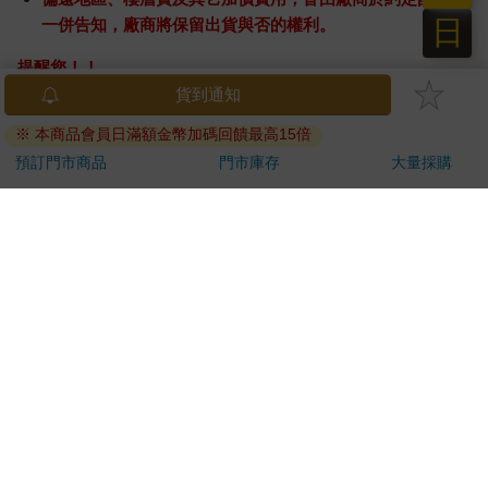
日
一併告知，廠商將保留出貨與否的權利。
提醒您！！
金石堂及銀行均不會請您操作ATM! 如接獲電話要求您前往
ATM提款機，請不要聽從指示，以免受騙上當！
退換貨須知：
**提醒您，鑑賞期不等於試用期，退回商品須為全新狀態**
依據「消費者保護法」第19條及行政院消費者保護處公告之
「通訊交易解除權合理例外情事適用準則」，以下商品購買
後，除商品本身有瑕疵外，將不提供7天的猶豫期：
易於腐敗、保存期限較短或解約時即將逾期。（如：生
鮮食品）
依消費者要求所為之客製化給付。（客製化商品）
報紙、期刊或雜誌。（含MOOK、外文雜誌）
經消費者拆封之影音商品或電腦軟體。
非以有形媒介提供之數位內容或一經提供即為完成之線
上服務，經消費者事先同意始提供。（如：電子書、電
子雜誌、下載版軟體、虛擬商品…等）