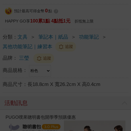
0
預計最高可得金幣
點
?
100累1點 4點抵1元
HAPPY GO享
折抵無上限
分類：
文具
＞
筆記本｜紙品
＞
功能筆記
＞
其他功能筆記｜練習本
追蹤
品牌：
三瑩
追蹤
商品規格：
商品尺寸：
長18.8cm X 寬26.2cm X 高0.4cm
活動訊息
PUGO噗果聰明書包開學季預購優惠