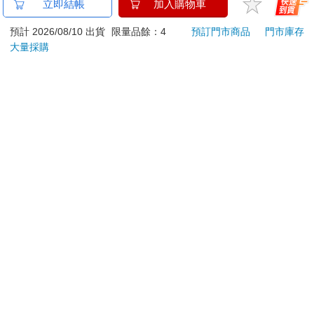
金石堂及銀行均不會請您操作ATM! 如接獲電話要求您前往
立即結帳
加入購物車
ATM提款機，請不要聽從指示，以免受騙上當！
預計 2026/08/10 出貨
限量品餘：4
預訂門市商品
門市庫存
大量採購
退換貨須知：
**提醒您，鑑賞期不等於試用期，退回商品須為全新狀態**
依據「消費者保護法」第19條及行政院消費者保護處公告之
「通訊交易解除權合理例外情事適用準則」，以下商品購買
後，除商品本身有瑕疵外，將不提供7天的猶豫期：
易於腐敗、保存期限較短或解約時即將逾期。（如：生
鮮食品）
依消費者要求所為之客製化給付。（客製化商品）
報紙、期刊或雜誌。（含MOOK、外文雜誌）
經消費者拆封之影音商品或電腦軟體。
非以有形媒介提供之數位內容或一經提供即為完成之線
上服務，經消費者事先同意始提供。（如：電子書、電
子雜誌、下載版軟體、虛擬商品…等）
已拆封之個人衛生用品。（如：內衣褲、刮鬍刀、除毛
刀…等）
若非上列種類商品，均享有到貨7天的猶豫期（含例假