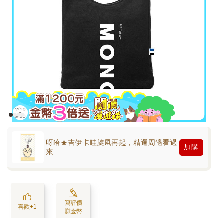
呀哈★吉伊卡哇旋風再起，精選周邊看過
加購
來
寫評價
喜歡+1
賺金幣