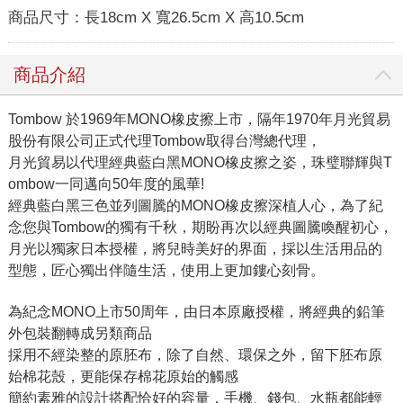
商品尺寸：
長18cm X 寬26.5cm X 高10.5cm
商品介紹
Tombow 於1969年MONO橡皮擦上市，隔年1970年月光貿易
股份有限公司正式代理Tombow取得台灣總代理，
月光貿易以代理經典藍白黑MONO橡皮擦之姿，珠璧聯輝與T
ombow一同邁向50年度的風華!
經典藍白黑三色並列圖騰的MONO橡皮擦深植人心，為了紀
念您與Tombow的獨有千秋，期盼再次以經典圖騰喚醒初心，
月光以獨家日本授權，將兒時美好的界面，採以生活用品的
型態，匠心獨出伴隨生活，使用上更加鏤心刻骨。
為紀念MONO上市50周年，
由日本原廠授權，將經典的鉛筆
外包裝翻轉成另類商品
採用不經染整的原胚布，除了自然、環保之外，留下胚布原
始棉花殼，更能保存棉花原始的觸感
簡約素雅的設計搭配恰好的容量，手機、錢包、水瓶都能輕