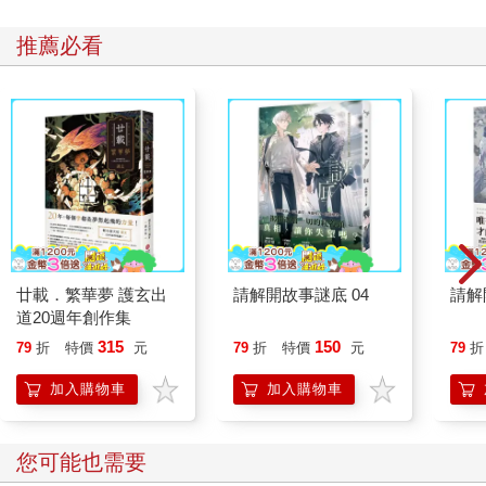
推薦必看
廿載．繁華夢 護玄出
請解開故事謎底 04
請解
道20週年創作集
315
150
79
折
特價
元
79
折
特價
元
79
折
加入購物車
加入購物車
您可能也需要