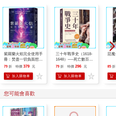
紫羅蘭火焰完全使用手
三十年戰爭史（1618-
惡魔
冊：焚盡一切負面想
1648）──死亡數百萬
法、業力與執著，啟動
人，歐洲最血腥的宗教
379
296
79
折
特價
元
79
折
特價
元
85
折
轉化生命的力量
戰爭
加入購物車
加入購物車
您可能會喜歡