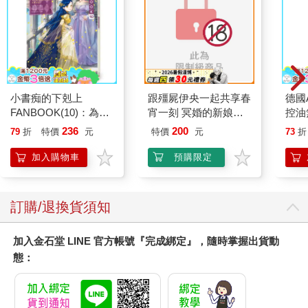
小書痴的下剋上
跟殭屍伊央一起共享春
德國A
FANBOOK(10)：為了
宵一刻 冥婚的新娘番
控油
成為圖書管理員不擇手
外篇
凝露3
236
200
79
折
特價
元
特價
元
73
折
段！
髮根
調理
加入購物車
預購限定
滋潤
質適
訂購/退換貨須知
加入金石堂 LINE 官方帳號『完成綁定』，隨時掌握出貨動
態：