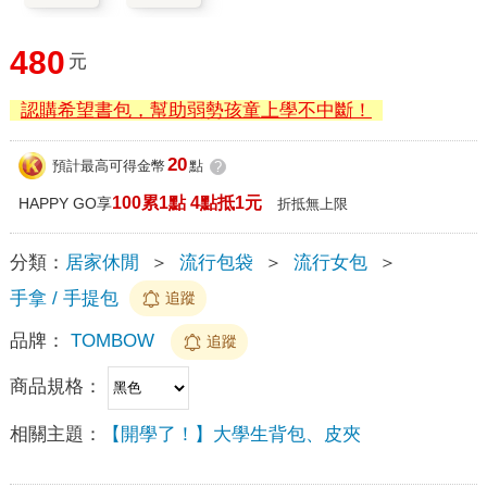
480
元
認購希望書包，幫助弱勢孩童上學不中斷！
20
預計最高可得金幣
點
?
100累1點 4點抵1元
HAPPY GO享
折抵無上限
分類：
居家休閒
＞
流行包袋
＞
流行女包
＞
手拿 / 手提包
追蹤
品牌：
TOMBOW
追蹤
商品規格：
相關主題：
【開學了！】大學生背包、皮夾