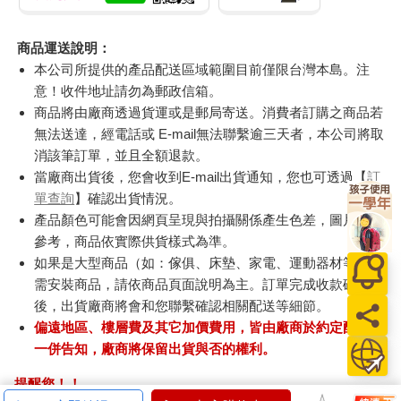
商品運送說明：
本公司所提供的產品配送區域範圍目前僅限台灣本島。注
意！收件地址請勿為郵政信箱。
商品將由廠商透過貨運或是郵局寄送。消費者訂購之商品若
無法送達，經電話或 E-mail無法聯繫逾三天者，本公司將取
消該筆訂單，並且全額退款。
當廠商出貨後，您會收到E-mail出貨通知，您也可透過【
訂
單查詢
】確認出貨情況。
產品顏色可能會因網頁呈現與拍攝關係產生色差，圖片僅供
參考，商品依實際供貨樣式為準。
如果是大型商品（如：傢俱、床墊、家電、運動器材等）及
需安裝商品，請依商品頁面說明為主。訂單完成收款確認
後，出貨廠商將會和您聯繫確認相關配送等細節。
偏遠地區、樓層費及其它加價費用，皆由廠商於約定配送時
一併告知，廠商將保留出貨與否的權利。
提醒您！！