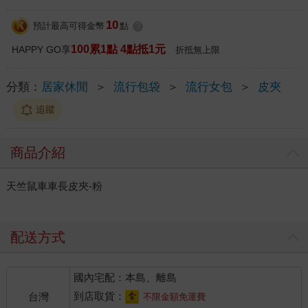
10
預計最高可得金幣
點
?
100累1點 4點抵1元
HAPPY GO享
折抵無上限
分類：
居家休閒
＞
流行包袋
＞
流行女包
＞
皮夾
追蹤
商品介紹
天竺鼠車車長皮夾-粉
配送方式
國內宅配：本島、離島
到店取貨：
台灣
不限金額免運費