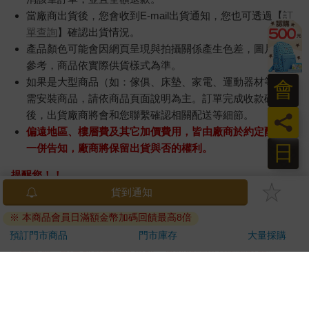
當廠商出貨後，您會收到E-mail出貨通知，您也可透過【
訂
單查詢
】確認出貨情況。
產品顏色可能會因網頁呈現與拍攝關係產生色差，圖片僅供
參考，商品依實際供貨樣式為準。
如果是大型商品（如：傢俱、床墊、家電、運動器材等）及
會
需安裝商品，請依商品頁面說明為主。訂單完成收款確認
後，出貨廠商將會和您聯繫確認相關配送等細節。
員
偏遠地區、樓層費及其它加價費用，皆由廠商於約定配送時
日
一併告知，廠商將保留出貨與否的權利。
提醒您！！
金石堂及銀行均不會請您操作ATM! 如接獲電話要求您前往
貨到通知
ATM提款機，請不要聽從指示，以免受騙上當！
※ 本商品會員日滿額金幣加碼回饋最高8倍
退換貨須知：
預訂門市商品
門市庫存
大量採購
**提醒您，鑑賞期不等於試用期，退回商品須為全新狀態**
依據「消費者保護法」第19條及行政院消費者保護處公告之
「通訊交易解除權合理例外情事適用準則」，以下商品購買
後，除商品本身有瑕疵外，將不提供7天的猶豫期：