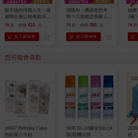
數字後的情義人生：嘉
搞懂AI：機器會思考
她撕
威聯合會計師事務所創
嗎？六個概念拆解人工
3冊
辦人張威珍的故事
智慧的本質與未來
410
355
79
折
特價
元
79
折
特價
元
79
折
加入購物車
加入購物車
您可能會喜歡
16647 Birthday Cake
SKB GL-10膠水50cc(4
20
拍貼風小卡組
版)隨機出貨
組／