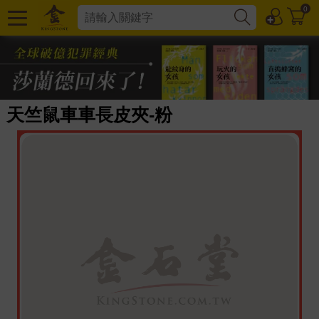
0
天竺鼠車車長皮夾-粉