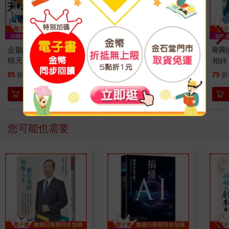
企鵝咖啡館今天也是大
奇岩館殺人案
剛剛
晴天(02)【首刷贈送
相絆
「謹賀新年」收藏卡】
要的
272
300
85
折
特價
元
79
折
特價
元
79
折
加入購物車
加入購物車
您可能也需要