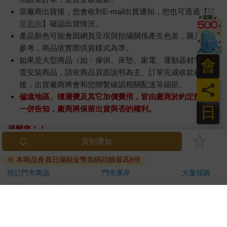
當廠商出貨後，您會收到E-mail出貨通知，您也可透過【
訂
單查詢
】確認出貨情況。
產品顏色可能會因網頁呈現與拍攝關係產生色差，圖片僅供
參考，商品依實際供貨樣式為準。
如果是大型商品（如：傢俱、床墊、家電、運動器材等）及
會
需安裝商品，請依商品頁面說明為主。訂單完成收款確認
後，出貨廠商將會和您聯繫確認相關配送等細節。
員
偏遠地區、樓層費及其它加價費用，皆由廠商於約定配送時
日
一併告知，廠商將保留出貨與否的權利。
提醒您！！
金石堂及銀行均不會請您操作ATM! 如接獲電話要求您前往
貨到通知
ATM提款機，請不要聽從指示，以免受騙上當！
※ 本商品會員日滿額金幣加碼回饋最高8倍
退換貨須知：
預訂門市商品
門市庫存
大量採購
**提醒您，鑑賞期不等於試用期，退回商品須為全新狀態**
依據「消費者保護法」第19條及行政院消費者保護處公告之
「通訊交易解除權合理例外情事適用準則」，以下商品購買
後，除商品本身有瑕疵外，將不提供7天的猶豫期：