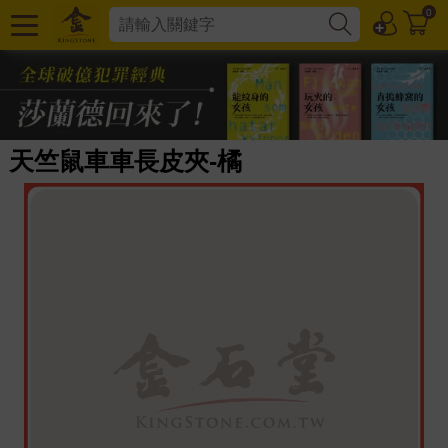
0
天竺鼠車車長皮夾-橘