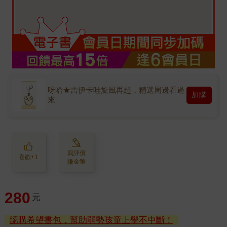
呀哈★吉伊卡哇旋風再起，精選周邊看過
加購
來
寫評價
喜歡+1
賺金幣
280
元
認購希望書包，幫助弱勢孩童上學不中斷！