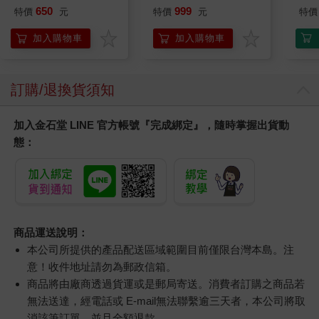
三眼怪造型 ICON小夜
650
999
特價
元
特價
元
特價
燈
加入購物車
加入購物車
訂購/退換貨須知
加入金石堂 LINE 官方帳號『完成綁定』，隨時掌握出貨動
態：
商品運送說明：
本公司所提供的產品配送區域範圍目前僅限台灣本島。注
意！收件地址請勿為郵政信箱。
商品將由廠商透過貨運或是郵局寄送。消費者訂購之商品若
無法送達，經電話或 E-mail無法聯繫逾三天者，本公司將取
消該筆訂單，並且全額退款。