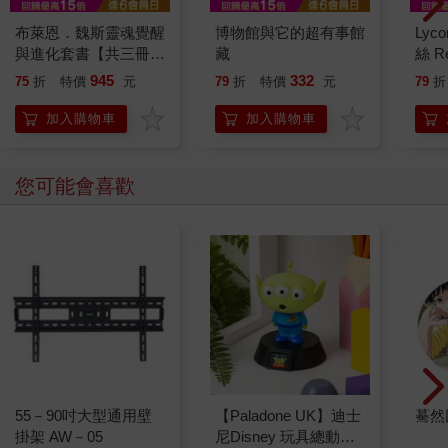
布萊恩．魏斯靈魂覺醒
博物館與它的超有事館
Lyco
與進化套書【共三冊】
藏
絲 R
- 輪迴八十六次的生命
945
332
75
折
特價
元
79
折
特價
元
79
折
覺醒之旅×輪迴兩千年
的命定相遇之旅×一個
加入購物車
加入購物車
靈魂，穿越前世與未來
的進化之旅
您可能會喜歡
55－90吋大型通用壁
【Paladone UK】迪士
驀然
掛架 AW－05
尼Disney 玩具總動員