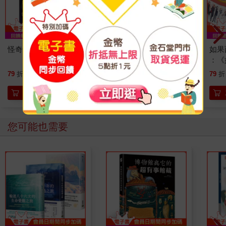
怪奇微微疼
北歐時間：世界第一幸
如果
福國度教會我的事
：《
喵》
221
314
79
折
特價
元
79
折
特價
元
79
折
【首
加入購物車
加入購物車
您可能也需要