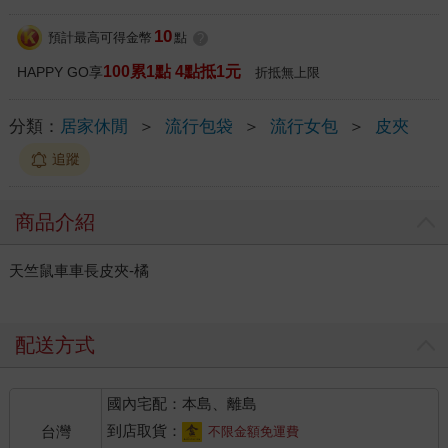
10
預計最高可得金幣
點
?
100累1點 4點抵1元
HAPPY GO享
折抵無上限
分類：
居家休閒
＞
流行包袋
＞
流行女包
＞
皮夾
追蹤
商品介紹
天竺鼠車車長皮夾-橘
配送方式
國內宅配：本島、離島
到店取貨：
台灣
不限金額免運費