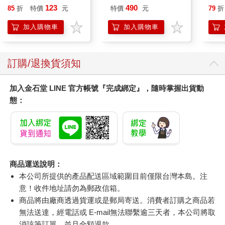
愛配
123
490
85
折
特價
元
特價
元
79
折
加入購物車
加入購物車
訂購/退換貨須知
加入金石堂 LINE 官方帳號『完成綁定』，隨時掌握出貨動
態：
商品運送說明：
本公司所提供的產品配送區域範圍目前僅限台灣本島。注
意！收件地址請勿為郵政信箱。
商品將由廠商透過貨運或是郵局寄送。消費者訂購之商品若
無法送達，經電話或 E-mail無法聯繫逾三天者，本公司將取
消該筆訂單，並且全額退款。