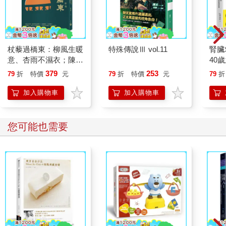
杖藜過橋東：柳風生暖
特殊傳說Ⅲ vol.11
腎臟
意、杏雨不濕衣；陳亮
40
恭談以心轉境的適齡漫
就告
379
253
79
折
特價
元
79
折
特價
元
79
折
想
加入購物車
加入購物車
您可能也需要