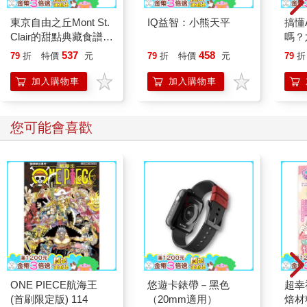
東京自由之丘Mont St.
IQ益智：小熊天平
搞懂
Clair的甜點典藏食譜
嗎？
(烘焙食光)
智慧
537
458
79
折
特價
元
79
折
特價
元
79
折
加入購物車
加入購物車
您可能會喜歡
ONE PIECE航海王
悠遊卡錶帶－黑色
超幸
(首刷限定版) 114
（20mm適用）
焙材