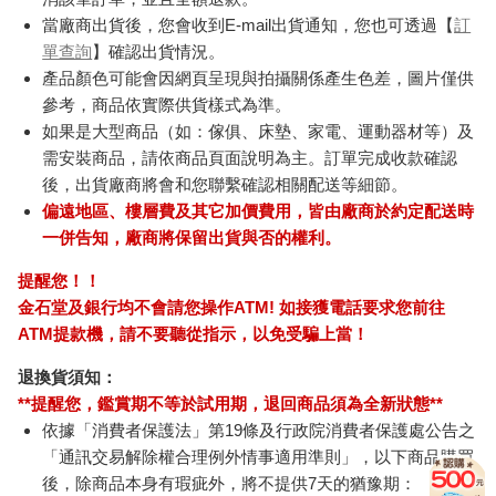
當廠商出貨後，您會收到E-mail出貨通知，您也可透過【
訂
單查詢
】確認出貨情況。
產品顏色可能會因網頁呈現與拍攝關係產生色差，圖片僅供
參考，商品依實際供貨樣式為準。
如果是大型商品（如：傢俱、床墊、家電、運動器材等）及
需安裝商品，請依商品頁面說明為主。訂單完成收款確認
後，出貨廠商將會和您聯繫確認相關配送等細節。
偏遠地區、樓層費及其它加價費用，皆由廠商於約定配送時
一併告知，廠商將保留出貨與否的權利。
提醒您！！
金石堂及銀行均不會請您操作ATM! 如接獲電話要求您前往
ATM提款機，請不要聽從指示，以免受騙上當！
退換貨須知：
**提醒您，鑑賞期不等於試用期，退回商品須為全新狀態**
依據「消費者保護法」第19條及行政院消費者保護處公告之
「通訊交易解除權合理例外情事適用準則」，以下商品購買
後，除商品本身有瑕疵外，將不提供7天的猶豫期：