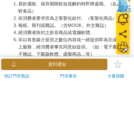
易於腐敗、保存期限較短或解約時即將逾期。（如：生
鮮食品）
依消費者要求所為之客製化給付。（客製化商品）
報紙、期刊或雜誌。（含MOOK、外文雜誌）
經消費者拆封之影音商品或電腦軟體。
非以有形媒介提供之數位內容或一經提供即為完成之線
上服務，經消費者事先同意始提供。（如：電子書、電
子雜誌、下載版軟體、虛擬商品…等）
已拆封之個人衛生用品。（如：內衣褲、刮鬍刀、除毛
貨到通知
刀…等）
若非上列種類商品，均享有到貨7天的猶豫期（含例假
預訂門市商品
門市庫存
大量採購
日）。
辦理退換貨時，商品（組合商品恕無法接受單獨退貨）必須
是您收到商品時的原始狀態（包含商品本體、配件、贈品、
保證書、所有附隨資料文件及原廠內外包裝…等），請勿直
接使用原廠包裝寄送，或於原廠包裝上黏貼紙張或書寫文
字。
退回商品若無法回復原狀，將請您負擔回復原狀所需費用，
嚴重時將影響您的退貨權益。