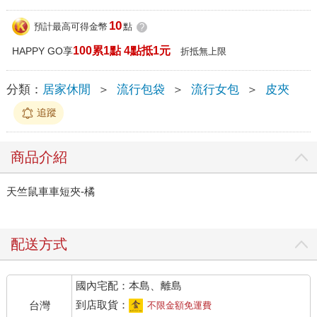
10
預計最高可得金幣
點
?
100累1點 4點抵1元
HAPPY GO享
折抵無上限
分類：
居家休閒
＞
流行包袋
＞
流行女包
＞
皮夾
追蹤
商品介紹
天竺鼠車車短夾-橘
配送方式
國內宅配：本島、離島
到店取貨：
台灣
不限金額免運費