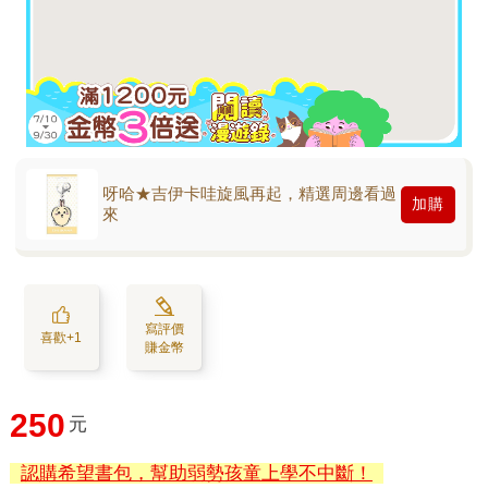
呀哈★吉伊卡哇旋風再起，精選周邊看過
加購
來
寫評價
喜歡+1
賺金幣
250
元
認購希望書包，幫助弱勢孩童上學不中斷！