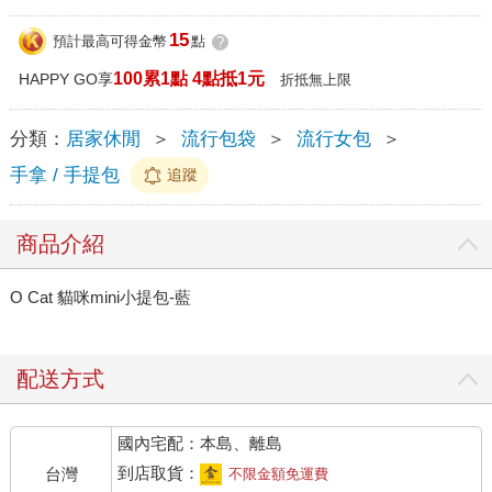
15
預計最高可得金幣
點
?
100累1點 4點抵1元
HAPPY GO享
折抵無上限
分類：
居家休閒
＞
流行包袋
＞
流行女包
＞
手拿 / 手提包
追蹤
商品介紹
O Cat 貓咪mini小提包-藍
配送方式
國內宅配：本島、離島
到店取貨：
台灣
不限金額免運費