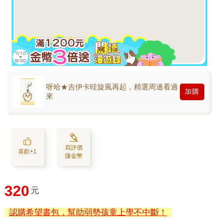
呀哈★吉伊卡哇旋風再起，精選周邊看過
加購
來
寫評價
喜歡+1
賺金幣
320
元
認購希望書包，幫助弱勢孩童上學不中斷！