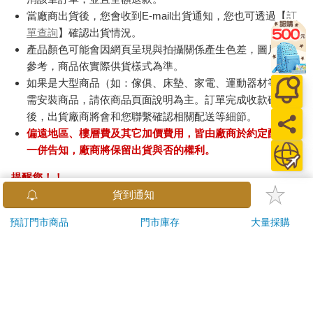
當廠商出貨後，您會收到E-mail出貨通知，您也可透過【
訂
單查詢
】確認出貨情況。
產品顏色可能會因網頁呈現與拍攝關係產生色差，圖片僅供
參考，商品依實際供貨樣式為準。
如果是大型商品（如：傢俱、床墊、家電、運動器材等）及
需安裝商品，請依商品頁面說明為主。訂單完成收款確認
後，出貨廠商將會和您聯繫確認相關配送等細節。
偏遠地區、樓層費及其它加價費用，皆由廠商於約定配送時
一併告知，廠商將保留出貨與否的權利。
提醒您！！
金石堂及銀行均不會請您操作ATM! 如接獲電話要求您前往
貨到通知
ATM提款機，請不要聽從指示，以免受騙上當！
預訂門市商品
門市庫存
大量採購
退換貨須知：
**提醒您，鑑賞期不等於試用期，退回商品須為全新狀態**
依據「消費者保護法」第19條及行政院消費者保護處公告之
「通訊交易解除權合理例外情事適用準則」，以下商品購買
後，除商品本身有瑕疵外，將不提供7天的猶豫期：