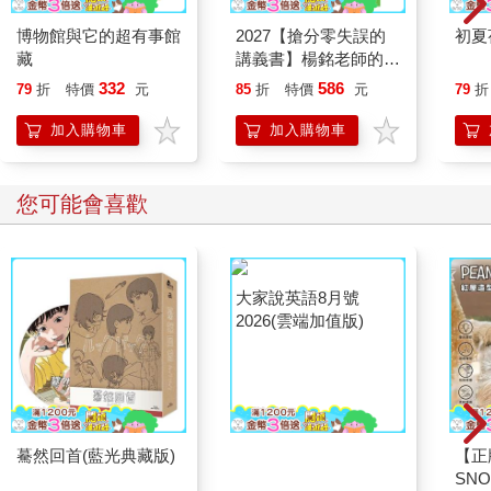
博物館與它的超有事館
2027【搶分零失誤的
初夏
藏
講義書】楊銘老師的
26堂行政學大意必修
332
586
79
折
特價
元
85
折
特價
元
79
折
課（初等考試／地方五
等／各類五等）
加入購物車
加入購物車
您可能會喜歡
驀然回首(藍光典藏版)
大家說英語8月號
【正
2026(雲端加值版)
SN