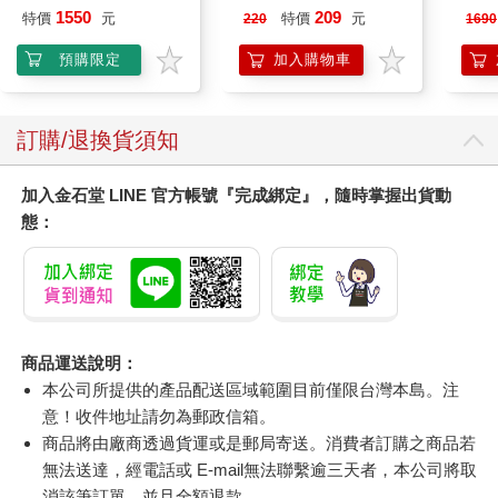
造型
1550
209
特價
元
特價
元
220
1690
燈
預購限定
加入購物車
訂購/退換貨須知
加入金石堂 LINE 官方帳號『完成綁定』，隨時掌握出貨動
態：
商品運送說明：
本公司所提供的產品配送區域範圍目前僅限台灣本島。注
意！收件地址請勿為郵政信箱。
商品將由廠商透過貨運或是郵局寄送。消費者訂購之商品若
無法送達，經電話或 E-mail無法聯繫逾三天者，本公司將取
消該筆訂單，並且全額退款。