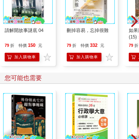
請解開故事謎底 04
刪掉容易，忘掉很難
如果
(1
貓漫
150
332
79
折
特價
元
79
折
特價
元
79
折
加入購物車
加入購物車
您可能也需要