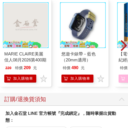
MARIE CLAIRE美麗
悠遊卡錶帶－藍色
【電
佳人08月2026第400期
（20mm適用）
紀經
學技
209
490
特價
元
特價
元
特價
220
第一
加入購物車
加入購物車
訂購/退換貨須知
加入金石堂 LINE 官方帳號『完成綁定』，隨時掌握出貨動
態：