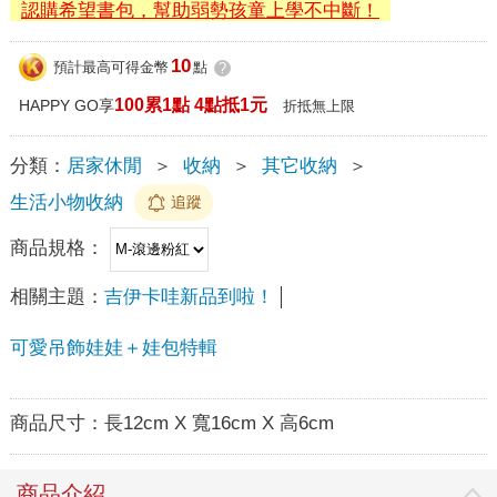
認購希望書包，幫助弱勢孩童上學不中斷！
10
預計最高可得金幣
點
?
100累1點 4點抵1元
HAPPY GO享
折抵無上限
分類：
居家休閒
＞
收納
＞
其它收納
＞
生活小物收納
追蹤
商品規格：
相關主題：
吉伊卡哇新品到啦！
可愛吊飾娃娃＋娃包特輯
商品尺寸：
長12cm X 寬16cm X 高6cm
商品介紹