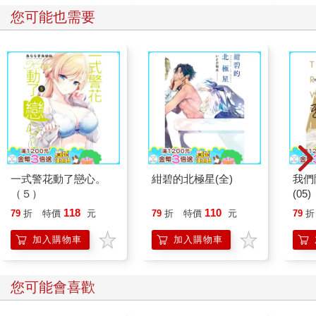
您可能也需要
一式警花動了戀心。
紺碧的北極星(全)
我們
（５）
(05)
118
110
79
折
特價
元
79
折
特價
元
79
折
加入購物車
加入購物車
您可能會喜歡