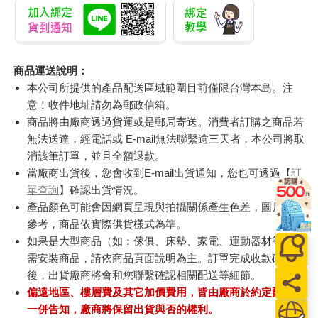
商品運送說明：
本公司所提供的產品配送區域範圍目前僅限台灣本島。注
意！收件地址請勿為郵政信箱。
商品將由廠商透過貨運或是郵局寄送。消費者訂購之商品若
無法送達，經電話或 E-mail無法聯繫逾三天者，本公司將取
消該筆訂單，並且全額退款。
當廠商出貨後，您會收到E-mail出貨通知，您也可透過【
訂
單查詢
】確認出貨情況。
產品顏色可能會因網頁呈現與拍攝關係產生色差，圖片僅供
參考，商品依實際供貨樣式為準。
如果是大型商品（如：傢俱、床墊、家電、運動器材等）及
需安裝商品，請依商品頁面說明為主。訂單完成收款確認
後，出貨廠商將會和您聯繫確認相關配送等細節。
偏遠地區、樓層費及其它加價費用，皆由廠商於約定配送時
一併告知，廠商將保留出貨與否的權利。