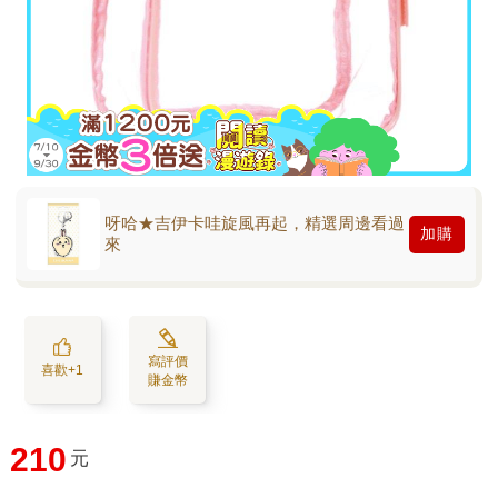
呀哈★吉伊卡哇旋風再起，精選周邊看過
加購
來
寫評價
喜歡+1
賺金幣
210
元