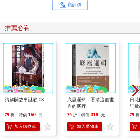
寫評價
推薦必看
請解開故事謎底 03
底層邏輯：看清這個世
日花
界的底牌
詞彙
150
316
79
折
特價
元
79
折
特價
元
79
折
加入購物車
加入購物車