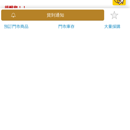
提醒您！！
金石堂及銀行均不會請您操作ATM! 如接獲電話要求您前往
貨到通知
ATM提款機，請不要聽從指示，以免受騙上當！
預訂門市商品
門市庫存
大量採購
退換貨須知：
**提醒您，鑑賞期不等於試用期，退回商品須為全新狀態**
依據「消費者保護法」第19條及行政院消費者保護處公告之
「通訊交易解除權合理例外情事適用準則」，以下商品購買
後，除商品本身有瑕疵外，將不提供7天的猶豫期：
易於腐敗、保存期限較短或解約時即將逾期。（如：生
鮮食品）
依消費者要求所為之客製化給付。（客製化商品）
報紙、期刊或雜誌。（含MOOK、外文雜誌）
經消費者拆封之影音商品或電腦軟體。
非以有形媒介提供之數位內容或一經提供即為完成之線
上服務，經消費者事先同意始提供。（如：電子書、電
子雜誌、下載版軟體、虛擬商品…等）
已拆封之個人衛生用品。（如：內衣褲、刮鬍刀、除毛