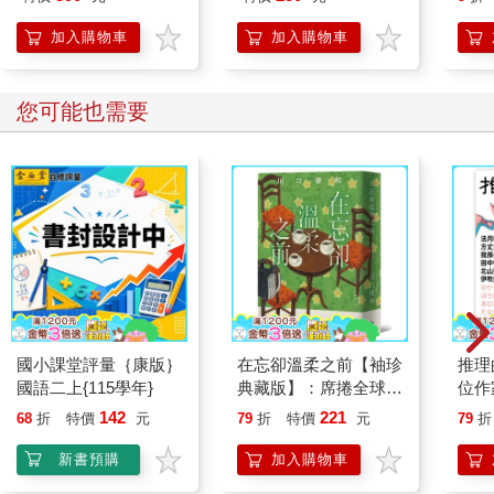
加入購物車
加入購物車
您可能也需要
國小課堂評量｛康版｝
在忘卻溫柔之前【袖珍
推理
國語二上{115學年}
典藏版】：席捲全球之
位作
現象級話題《在咖啡冷
讀者
142
221
68
折
特價
元
79
折
特價
元
79
折
掉之前》系列作品
新書預購
加入購物車