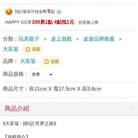
5
預計最高可得金幣
點
?
100累1點 4點抵1元
HAPPY GO享
折抵無上限
分類：
玩具親子
＞
桌上遊戲
＞
桌遊品牌推薦
＞
大富翁
追蹤
品牌：
大富翁
追蹤
商品規格：
商品尺寸：
長21cm X 寬17.5cm X 高3.6cm
商品介紹
§大富翁 - [粉Q] 世界之旅§
【遊戲簡介】