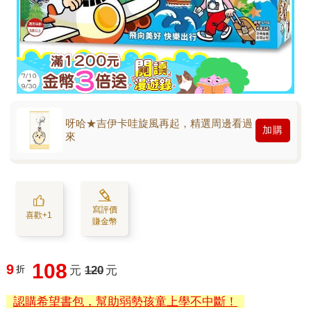
呀哈★吉伊卡哇旋風再起，精選周邊看過
加購
來
寫評價
喜歡+1
賺金幣
108
9
折
元
120
元
認購希望書包，幫助弱勢孩童上學不中斷！