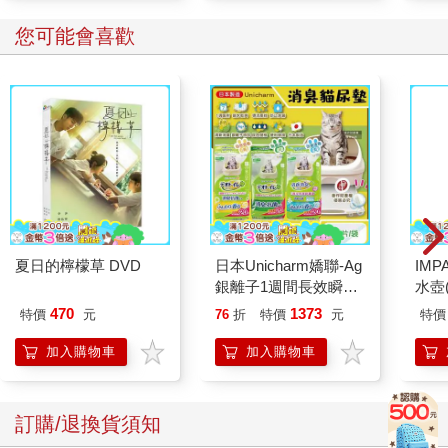
您可能會喜歡
夏日的檸檬草 DVD
日本Unicharm嬌聯-Ag
IM
銀離子1週間長效瞬吸
水壺(
乾爽寵物消臭大師貓尿
IM0
470
1373
特價
元
76
折
特價
元
特價
墊20片/袋(大容量吸水
防滲漏貓尿布/可觀察
加入購物車
加入購物車
尿色貓潔墊補充包/本
品不含貓砂盆)
訂購/退換貨須知