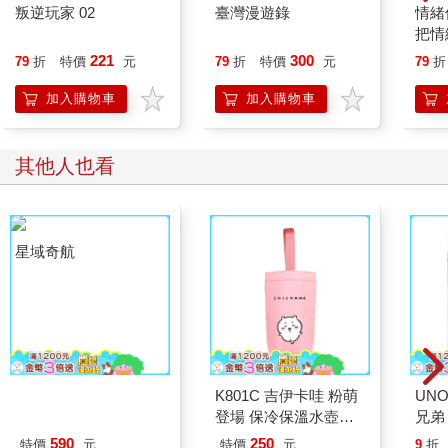
叛逆玩家 02
臺灣漫遊錄
情緒
把情
誰都
221
300
79
折
特價
元
79
折
特價
元
79
折
加入購物車
加入購物車
其他人也看
星域奇航
K801C 吉伊卡哇 粉萌
UN
登場 保冷保溫水壺袋
兄弟
吉伊卡哇
590
250
特價
元
特價
元
9
折