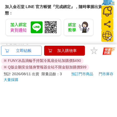
加入金石堂 LINE 官方帳號『完成綁定』，隨時掌握出貨動
態：
商品運送說明：
立即結帳
加入購物車
本公司所提供的產品配送區域範圍目前僅限台灣本島。注
意！收件地址請勿為郵政信箱。
※ FUNY冰晶渦輪手持製冷風扇全站加購價$490
商品將由廠商透過貨運或是郵局寄送。消費者訂購之商品若
※ Q版企鵝安全隨身警報器全站不限金額加購價$99
無法送達，經電話或 E-mail無法聯繫逾三天者，本公司將取
預計 2026/08/11 出貨
限量品餘：3
預訂門市商品
門市庫存
消該筆訂單，並且全額退款。
大量採購
當廠商出貨後，您會收到E-mail出貨通知，您也可透過【
訂
單查詢
】確認出貨情況。
產品顏色可能會因網頁呈現與拍攝關係產生色差，圖片僅供
參考，商品依實際供貨樣式為準。
如果是大型商品（如：傢俱、床墊、家電、運動器材等）及
需安裝商品，請依商品頁面說明為主。訂單完成收款確認