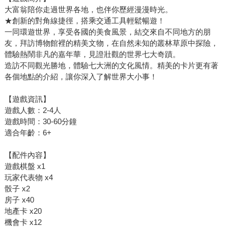
大富翁陪你走過世界各地，也伴你歷經漫漫時光。
★創新的對角線捷徑，搭乘交通工具輕鬆暢遊！
一同環遊世界，享受各國的美食風景，結交來自不同地方的朋
友，拜訪博物館裡的精美文物，在自然未知的叢林草原中探險，
體驗熱鬧非凡的嘉年華，見證壯觀的世界七大奇蹟。
造訪不同觀光勝地，體驗七大洲的文化風情。精美的卡片更有著
各個地點的介紹，讓你深入了解世界大小事！
【遊戲資訊】
遊戲人數：2-4人
遊戲時間：30-60分鐘
適合年齡：6+
【配件內容】
遊戲棋盤 x1
玩家代表物 x4
骰子 x2
房子 x40
地產卡 x20
機會卡 x12